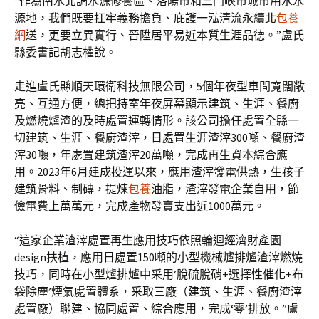
“作為南水北調水源修養區、洛陽市和三門峽市城市用水水
源地，我們既要扛牢義務擔負、庇護一泓清流永續北
包養
網
送，更要立異實行、晉陞居平易近本質生涯品德。”盧氏
縣委書記胡志權說。
走進盧氏縣順天環衛科技無限公司，5個年夜型車間寬闊敞
亮、互通方便，總把持室年夜屏幕顯示建筑、生涯、餐廚
及燃燒爐渣的及時處置運轉情形。該公司擔任處置全縣一
切建筑、生涯、餐廚渣滓，日處置生涯渣滓300噸、餐廚渣
滓30噸，年處置建筑渣滓20萬噸，完成再生資本綜合應
用。2023年6月建成投運以來，應用渣滓發電供熱，生孩子
建筑骨料、制磚，提煉
包養
油脂，渣滓發電企業自用，節
儉電費上萬萬元，完成產物發賣支出近1000萬元。
“這家企業渣滓處置再生應用技巧依照輪迴經濟財產園
design扶植，應用日處置150噸的小型機械爐排爐渣滓燃燒
技巧，同時在小型爐排爐中采用‘脫硫脫硝+選擇性催化+布
袋除塵’煙氣處置體系，采取三廠（建筑、生涯、餐廚渣滓
處置廠）聯建、協同處置、綜合應用，完成‘零’排放。”盧