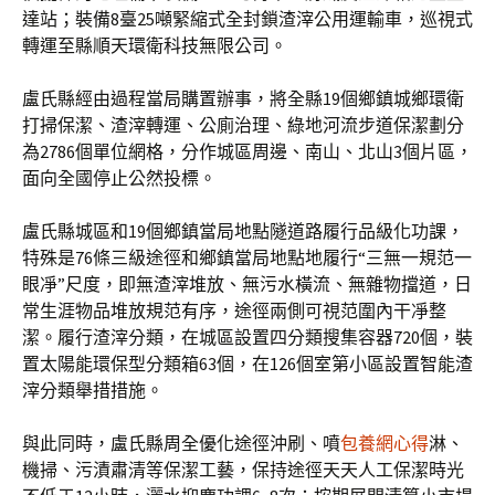
達站；裝備8臺25噸緊縮式全封鎖渣滓公用運輸車，巡視式
轉運至縣順天環衛科技無限公司。
盧氏縣經由過程當局購置辦事，將全縣19個鄉鎮城鄉環衛
打掃保潔、渣滓轉運、公廁治理、綠地河流步道保潔劃分
為2786個單位網格，分作城區周邊、南山、北山3個片區，
面向全國停止公然投標。
盧氏縣城區和19個鄉鎮當局地點隧道路履行品級化功課，
特殊是76條三級途徑和鄉鎮當局地點地履行“三無一規范一
眼凈”尺度，即無渣滓堆放、無污水橫流、無雜物擋道，日
常生涯物品堆放規范有序，途徑兩側可視范圍內干凈整
潔。履行渣滓分類，在城區設置四分類搜集容器720個，裝
置太陽能環保型分類箱63個，在126個室第小區設置智能渣
滓分類舉措措施。
與此同時，盧氏縣周全優化途徑沖刷、噴
包養網心得
淋、
機掃、污漬肅清等保潔工藝，保持途徑天天人工保潔時光