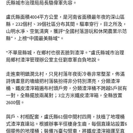
氏縣城市治理局局長駱偉軍先容。
盧氏縣面積4004平方公里，是河南省面積最年夜的深山區
縣，232個村、39個社區分布其間。驅車穿行，目之所及，
山明水凈、空氣清爽，獲評“全國村落游玩和休閑農業示范
縣”，上榜“中國最美縣域”。
“不單是縣城，在鄉村也很丟臉到渣滓。”盧氏縣城市治理
局鄉村渣滓管理辦公室主任劉章軍自負地說。
走進東明鎮澗北村，只見村落年夜街冷巷非常整潔，佈滿
詩情畫意的墻繪把村落裝扮得非分特別漂亮，分類渣滓
桶、鐵皮渣滓箱遍布村頭戶旁，分類渣滓桶不跨越5戶就有
一對，全縣擺放兩萬對；3立方米鐵皮渣滓箱，全縣放置
2600個。
與戶、村相配套，盧氏縣61個中間村四周，扶植了地埋桶
式渣滓直達站。根據辦事半徑棲身生齒，每個直達站設置6
個擺佈的地埋桶；裝備76臺勾臂車，將鐵皮渣滓箱運至直