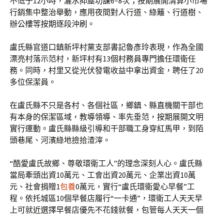
不低于12小時，灑水抑塵功課6~8次；按期展開清算小市場
行銷集中整治舉動，應用夜間對人行道、綠籬、行道樹、
辦公樓等按期逐段沖刷。
盧氏縣官道口鎮新坪村黨支部書記魯彥玲表現，作為全國
漂亮村落示范村，新坪村有13個村務員專門擔任環衛任
務。同時，村里又從光伏發電收益中拿出資金，聘任了20
多位保潔員。
在盧氏縣不只是各村、各個社區，鄉鎮、縣直機關干部也
有本身的保潔區域，教導領導、率先垂范，按期展開文明
實行運動。盧氏縣縣級引導和干部職工身穿紅馬甲，到陌
頭巷尾、河濱綠地撿拾渣滓。
“酷愛盧氏故鄉、尊敬環衛工人”的理念深刻人心。盧氏縣
當局牽頭出資10萬元、工會出資20萬元、企業出資10萬
元、社會捐贈1
包養
0萬元，實行“盧氏環衛愛心早餐”工
程。依托城區10個早餐店履行“一卡通”，環衛工人天天早
上可就近選擇早餐店優先不花錢就餐，包管每人天天一個