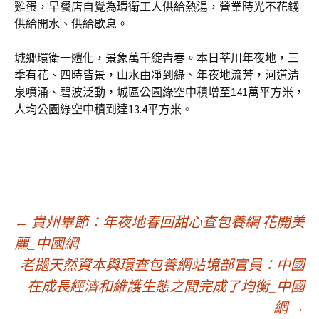
雞蛋，早餐店自覺為環衛工人供給熱湯，營業時光不花錢
供給開水、供給歇息。
城鄉環衛一體化，景象萬千綻青春。本日莘川年夜地，三
季有花、四時皆景，山水由凈到綠、年夜地流芳，河道清
泉噴涌、碧波泛動，城區公園綠空中積增至141萬平方米，
人均公園綠空中積到達13.4平方米。
文
←
貴州畢節：年夜地春回甜心查包養網 花開美
麗_中國網
老撾天然資本與環查包養網站境部官員：中國
章
在成長經濟和維護生態之間完成了均衡_中國
網
→