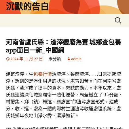
跳
沉默的告白
至
主
搜
要
尋
內
關
容
鍵
河南省盧氏縣：渣滓變廢為寶 城鄉查包養
字:
app面目一新_中國網
2024 年 11 月 27 日
未分類
admin
建筑渣滓、生
包養行情
活渣滓、餐廚渣滓……日常提起渣
滓，想到的是淨化周遭的狀況、處置艱苦。而在河南省盧
氏縣，渣滓成了搶手的資本、緊缺的動力。本年以來，盧
氏縣連續深化城鄉環衛一體化運營，周全樹立了“戶分類、
村搜集、鄉（鎮）轉運、縣處置”的渣滓處置形式，建成
分、收、運、處為一體的鄉村生涯渣滓收運處理系統，盧
氏城鄉年夜地山淨水秀、潔凈如新。