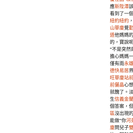
應
新陛潭
看到了一
紐約紐約
山華廈
覺
道
他媽媽
的，寶說
“不是突然
擔心媽媽
僅有雨
永
德快易居
旺華廈
站
前儷晶
心
就醜了。
生
信義金
個答案，
區
沒出現的
能做“你
河
廈
問兒子