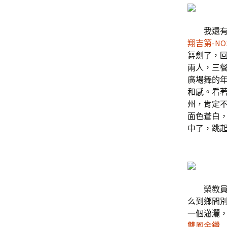
我還有兩
翔吉第-NO
舞劍了，
兩人，三
廣場舞的
和感。看
州，肯定
面色蒼白
中了，跳
榮教員和
么到鄉間
一個瀟灑
雙鳳金鑽