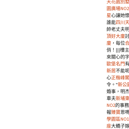
天花園別
園廣場NO2
星
心讓她
誰能
四川
帥老丈夫
頂好大廈
廈
，每位
俏！|||樓
來關心的
歐堡名門
新居
不能呢
心
正楷峰
令。“
新公
婚事，明
車夫
新埔
NO2
的事務
報
臻寶
恩
學園區NO1
座
大轎子