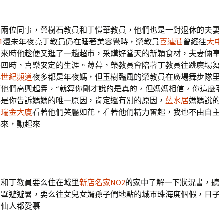
位同事，榮樹石教員和丁愷華教員，他們也是一對退休的夫妻
1
還未年夜亮丁教員仍在睡著美容覺時，榮教員
喜連莊
曾經往
大
回來時他趁便又逛了一趟超市，采購好當天的新穎食材，夫妻倆
餐四時，喜樂安定的生涯。薄暮，榮教員會陪著丁教員往跳廣場
年
世紀頻道
夜多都是年夜媽，但玉樹臨風的榮教員在廣場舞步隊
著他們高興起舞，“就算你剛才說的是真的，但媽媽相信，你這麼
不是你告訴媽媽的唯一原因，肯定還有別的原因，
藍水居
媽媽說
，
瑞金大廈
看著他們笑靨如花，看著他們精力奮起，我也不由自
起來，動起來！
丁教員要么住在城里
新店名家NO2
的家中了解一下狀況書，聽
別墅避避暑，要么往女兒女婿孫子們地點的城市珠海度個假，日
，仙人都愛慕！