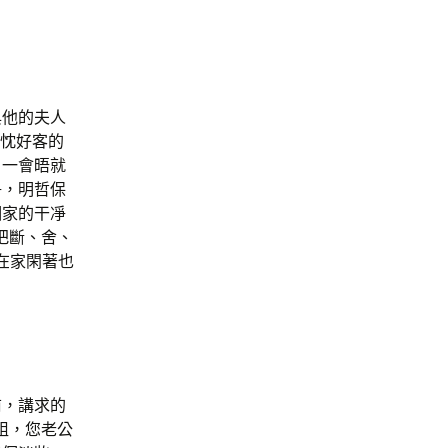
他的夫人
熱忱好客的
，一會晤就
凈，明哲保
個家的干凈
把斷、舍、
在家閑著也
前，講求的
姐，您老公