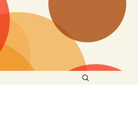
搜
尋
關
鍵
字: