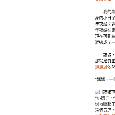
我的鄰
身的小日
年夜嫂烹
年夜嫂在
現在落到
涯過成了
誰城，就
那就是真
逍遙遊
依
“媽媽，一
|||誰城
“小嫂子，
悅地瞇起
這個意思