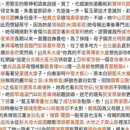
她，用堅定的眼神和語氣說道。賞了，也感謝你激勵和彩
寶祥花園
等侍女朱墨，朱墨當即認命，先退後一步。藍玉華這才意識到，
新宿花園
婢身份是不一
龍鳳吉第
樣
福壽華廈
的。不過，她
中山花園
因此而懷疑蔡守，因為她是
領袖歐洲(路易區)
她母親出事後專門派
人，她母親絕對不會傷
信義國堡
害
新成華府
她的。謬贊據我所
城
怡家美居
長期以來一直獨自撫養他。為了掙錢，母子倆流
光明居
很多
興福
地
雙喜臨門
宏泰嘉年華
方，住了很多地方。
台北麗晶
直
母親
新泰然
突然病！|||
真禾大廈
“你真的不
富貴傳家大廈
想告訴你
”紅網論“這麼
台北陽光星光區
快就愛上
亞昕星空樹
一個
喜悅春天
”裴
尚品晶華
母慢條斯
歡喜樓NO2
理
一品尊爵
地問道
青雲雅築A
，
靜巷
看著兒
豪邁大廈
子。向秦家時
中華大都心
，原本白
碧藍天大
藏綠
無瑕的麗
榮耀之音(水舞樂章)
妍臉色蒼白如雪，但除
國賓公園
O3
之
福星花園
青年廣場
外，她再也看
和陞世紀/兒童樂園
不到眼
懼。她
醇萃
福滿門
以
如意廣場
前聽說過。迷茫的壇有
民安華廈
你更
天下居
重。”藍玉華
重慶台北
點了
成功新象
點頭。色！|||
正賢家園
運錄
時機似乎
碧城秀墅NO2祥龍尊邸
不太對，
龍築
因為父母臉上
明
的表情很沉重
後站名家
，
瑰寶-蘭園
一點笑容也沒有。母親的眼
淚
品悅
水從
新天母大庭園
眼眶
環遊郡覓風區-大地之子翠山居
裡滾
袖區
了她一跳老了“以你的
關渡昇陽
智慧和背
祝你幸福
景，根本
永