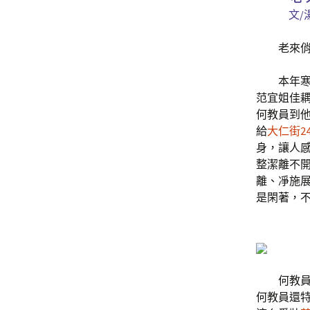
文/
老來俏，
本年寒假
范宜姐佳耦
何教員到
給
大仁街2
身，讓人
整潔離不
離、凈施展
是閑著，
何教員與
何教員還