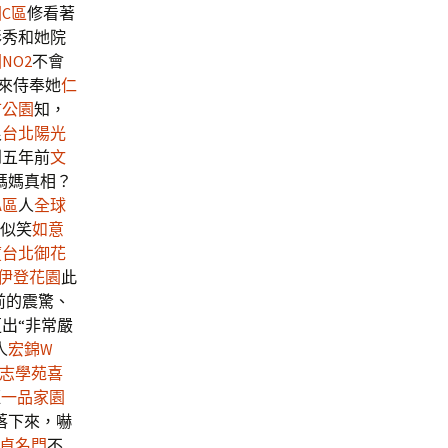
C區
修看著
彩秀和她院
NO2
不會
來侍奉她
仁
市公園
知，
浪
台北陽光
到五年前
文
媽媽真相？
A區
人
全球
似笑
如意
廈
台北御花
伊登花園
此
前的震驚、
出“非常嚴
人
宏錦W
志學苑
喜
眶
一品家園
落下來，嚇
貞名門
不