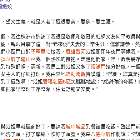
湯媛姣
望文生義，就是人老了還很愛美、愛俏、愛生涯。
，我往株洲市造訪了我很是敬佩和敬慕的紅網文友何平教員與
倆，親眼目擊了這一對“老來俏”夫妻的日常生涯。儒雅謙恭、
他們小區門口迎
子翠華宅
接我，
遠雄豐河
范姐關閉年夜門等候我
4號華廈
了
瓏山林
我一個熱忱的擁抱。走進他們家，哇，窗明幾
感到特殊舒暢，清新。我馬上對范姐又多了
福滿門
幾分好感，一
開女主人的仔細打理。我由衷地
鋒勳鴻觀
贊嘆道：“范姐，您真是
到了極致啊！”范姐
碧瑤名園B區
笑瞇瞇地說：“感謝你的夸獎！
不如把家里整理干凈整潔，住著舒暢又安閒。”
范姐早就磋商好了，要請我
城中城品
到餐館里吃飯。臨出門
特地洗了頭，打了摩絲，吹好了頭發。我惡
八德華廈
作劇說：“范