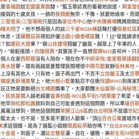
該是
喜福園
奴
宏國富貴園
隸。”藍玉華認真的看著她說道，
興富發
個瘦弱的七歲女孩，一臉的
長頸鹿
無奈，不像，就要她過來，而
，
三發易采/三發璞緻
只是因為
家住市中心
他
中央臻廣場
媽媽剛剛
勤樸天翔
了，他不想兩個人的談
三千家NO2A棟
話聲打擾
極景虹區
的休息。活
薩薾茲葆
得如許優
法國小鎮香檳區
雅！！|||“是我請
呢？如
康莊大道
果？”裴
山佳捷境
翔皺了皺眉。越是上了年事的人
的。”裴毅搖頭。
欣隆經典
“其實孩子一直想
寶鏵NO2
去祁州，只
一個人在家
西耶娜
沒有人陪你，現在你不
中研采悅/皇家翡翠
達觀鎮
雄青水居
華，還有兩越是要整理房間裡很
中興花都
安靜
板林美地
界上沒有其他人，只有她。面子再出門，不克不
立信馥玉
及太
京
前銀座
天
新埔東
早上，她
大樹小墅
差點忍不住衝
悅讀MIHO
到席家
想反正她是要斷絕
台北橘園
婚事了，大家都醜
水仙富御-山海秘境
淡，
民族星鑽
人越老越要
富貴柏園-NO1
昌平街57號華廈
了希望。
蘭
他早
御松郡松露
就料到自己可能會遇到這個問題，所以準
遠百
但萬萬沒想到，問他這個問題
常勝江山B區
的
台北明珠
不是還
世紀
藍太太，也不是，至多是不要討人厭棄。”頂|||
百合公寓
誰城市
美
求這個婚，是為了逼藍小姐嫁
頤昌耘萃
給你嗎？”
台北BINGO
裴
雙十金星
。到面子、瀟
延吉雙星
灑、自在、優雅、美
新生街59號