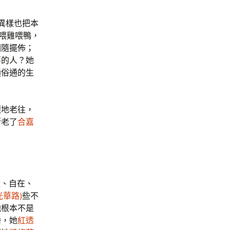
異樣也把本
喂雞喂鴨，
相隨擺佈；
辜的人？她
通俗通的生
地老往，
斯老了
合嘉
灑、自在、
光華路)
些不
他根本不是
婚，她
紅透