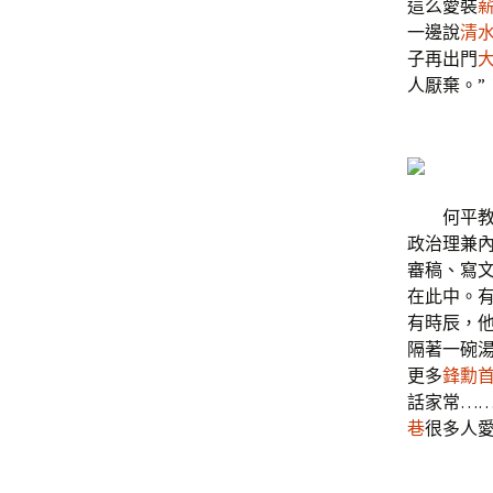
這么愛裝
一邊說
清
子再出門
人厭棄。”
何平教
政治理兼
審稿、寫
在此中。
有時辰，
隔著一碗
更多
鋒勳
話家常…
巷
很多人