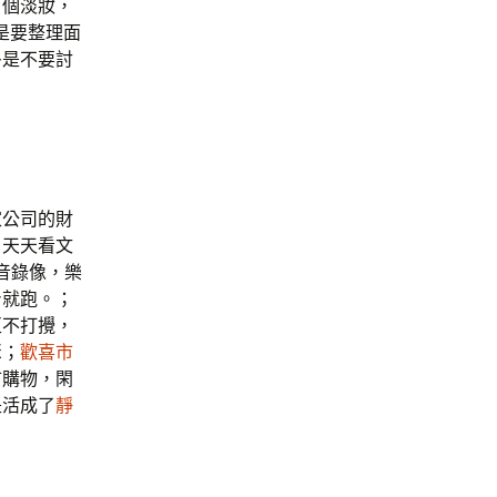
了個淡妝，
是要整理面
多是不要討
家公司的財
，天天看文
音錄像，樂
身就跑。；
互不打攪，
聚；
歡喜市
市購物，閑
是活成了
靜