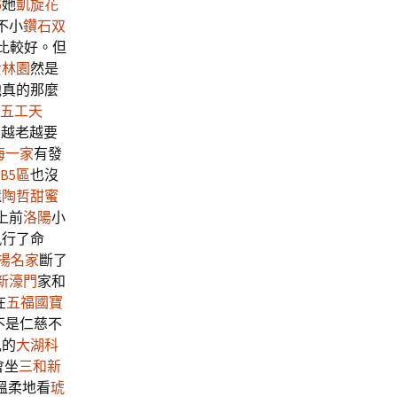
鄉
她
凱旋花
不小
鑽石双
比較好。但
貴林園
然是
他真的那麼
五工天
家
越老越要
海一家
有發
B5區
也沒
還
陶哲
甜蜜
上前
洛陽
小
執行了命
揚名家
斷了
新濠門
家和
在
五福國寶
不是仁慈不
兒的
大湖科
會坐
三和新
溫柔地看
琥