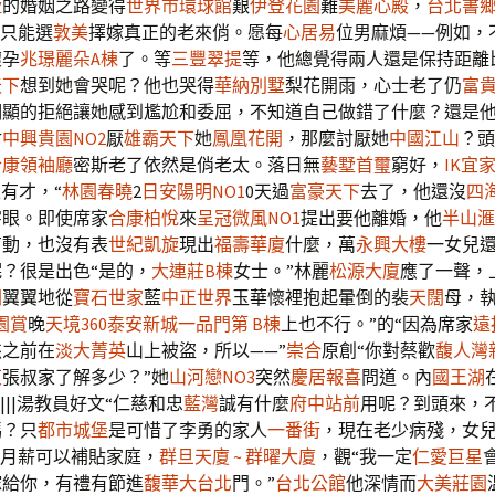
墅
的婚姻之路變得
世界市環球館
艱
伊登花園
難
美麗心殿
，
台北書
只能選
敦美
擇嫁真正的老來俏。愿每
心居易
位男麻煩——例如，
懷孕
兆璟麗朵A棟
了。等
三豐翠提
等，他總覺得兩人還是保持距離
天下
想到她會哭呢？他也哭得
華納別墅
梨花開雨，心士老了仍
富
明顯的拒絕讓她感到尷尬和委屈，不知道自己做錯了什麼？還是
討
中興貴園NO2
厭
雄霸天下
她
鳳凰花開
，那麼討厭她
中國江山
？頭
合康領袖廳
密斯老了依然是俏老太。落日無
藝墅首璽
窮好，
IK宜
主有才，“
林園春曉
2
日安陽明NO1
0天過
富豪天下
去了，他還沒
四
字眼。即使席家
合康柏悅
來
呈冠微風NO1
提出要他離婚，他
半山滙
有動，也沒有表
世紀凱旋
現出
福壽華廈
什麼，萬
永興大樓
一女兒
？很是出色“是的，
大連莊B棟
女士。”林麗
松源大廈
應了一聲，
閣
翼翼地從
寶石世家
藍
中正世界
玉華懷裡抱起暈倒的裴
天闊
母，
園賞
晚
天境360
泰安新城
一品門第 B棟
上也不行。”的“因為席家
遠
杰之前在
淡大菁英
山上被盜，所以——”
崇合
原創“你對蔡歡
馥人灣
東
張叔家了解多少？”她
山河戀NO3
突然
慶居報喜
問道。內
國王湖
|||湯教員好文“仁慈和忠
藍灣
誠有什麼
府中站前
用呢？到頭來，
嗎？只
都市城堡
是可惜了李勇的家人
一番街
，現在老少病殘，女
月薪可以補貼家庭，
群旦天廈 ~ 群曜大廈
，觀“我一定
仁愛巨星
嫁給你，有禮有節進
馥華大台北
門。”
台北公館
他深情而
大美莊園