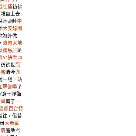
捷仕堡
彷彿
是親自上去
說她要睡
中
到
大安綠園
求他如許做
，
豪景大地
黃騰易居
是
A4快樂20
，彷彿世
冠
華城
清今
興
鬧一場，
站
江翠儷學
了
留意干凈衛
新貴
備了一
皇家百合特
老往，但若
母
大新華
華廈
麗地老