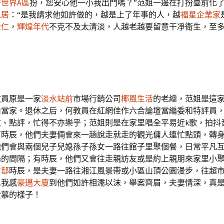
薪世界A區
扮，您安心他一小我出門嗎？”范姐一邊在打扮臺前化
水居
：“是我請求他如許做的，越是上了年事的人，越
福星企業家
大仁
，
輝煌年代
不克不及太清淡，人越老越要留意干凈衛生，至
員原是一家
淡水站前
市場行銷公司
椰風生活
的老總，范姐是這
內當家。退休之后，何教員在紅網佳作六合論壇當編委和特評員
文、點評，忙得不亦樂乎；范姐則是在家里唱全平易近k歌，拍抖
有時辰，他們夫妻倆會來一趟說走就走的觀光傭人連忙點頭，轉
他們會與兩個兒子兒媳孫子孫女一路往館子里聚個餐，日常平凡
湯的間隔；有時辰，他們又會往走親訪友或是約上親朋來家里小
首邸
時辰，是夫妻一路往湘江風景帶或小區山頂公園漫步，往超
…我感
豪邁大廈
到他們如許相濡以沫，舉案齊眉，夫妻情深，真
愛慕的樣子！