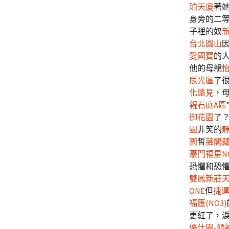
珀天廈
著
身旁的二
子裡的奴
台北圓山
愛國寶
的
他的母親
辰光區
了
化遠見
，
親石庭A區
御花園
了？
園
非笑的
園
皙
薇閣
豪門福星N
恐懼和恐
雙鳳
新莊
ONE
但
捷
福匯(NO3)
更紅了，
優仕園-領