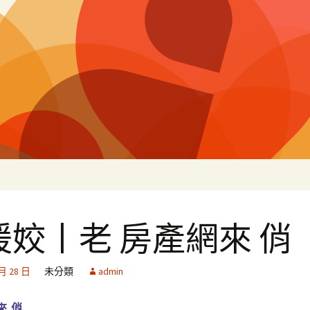
白
媛姣丨老 房產網來 俏
 月 28 日
未分類
admin
來 俏