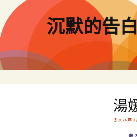
跳
至
主
沉默的告
要
內
容
湯
2024 年 3
老 