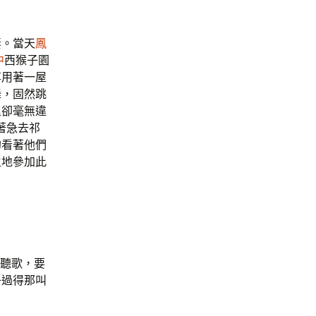
。當天
鳳
中
西猴子園
享用著一屋
舞，固然跳
里卻毫無違
著急去祁
的看著他們
主地參加此
聽歌，要
子過得那叫