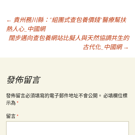
文
←
貴州務川縣：“組團式查包養價錢”醫療幫扶
熱人心_中國網
闊步邁向查包養網站比擬人與天然協調共生的
章
古代化_中國網
→
導
覽
發佈留言
發佈留言必須填寫的電子郵件地址不會公開。
必填欄位標
示為
*
留言
*