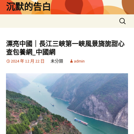
跳
沉默的告白
至
主
搜
要
尋
內
關
容
鍵
漂亮中國｜長江三峽第一峽風景旖旎甜心
字:
查包養網_中國網
2024 年 12 月 22 日
未分類
admin