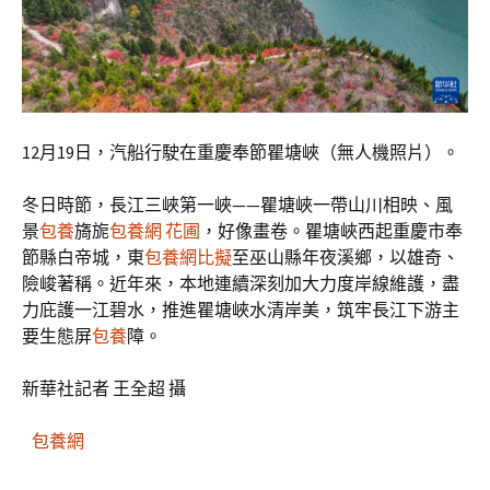
12月19日，汽船行駛在重慶奉節瞿塘峽（無人機照片）。
冬日時節，長江三峽第一峽——瞿塘峽一帶山川相映、風
景
包養
旖旎
包養網 花圃
，好像畫卷。瞿塘峽西起重慶市奉
節縣白帝城，東
包養網比擬
至巫山縣年夜溪鄉，以雄奇、
險峻著稱。近年來，本地連續深刻加大力度岸線維護，盡
力庇護一江碧水，推進瞿塘峽水清岸美，筑牢長江下游主
要生態屏
包養
障。
新華社記者 王全超 攝
包養網