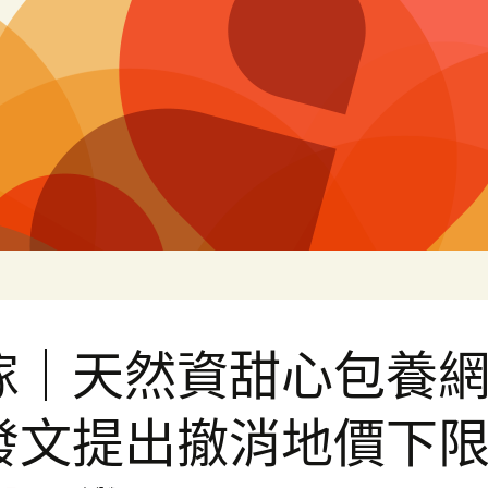
白
傢｜天然資甜心包養
發文提出撤消地價下