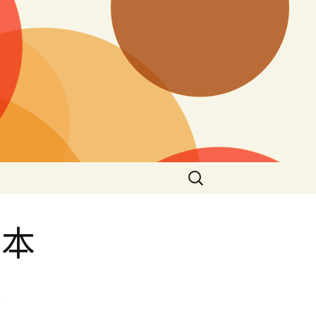
搜
尋
關
鍵
網本
字:
限