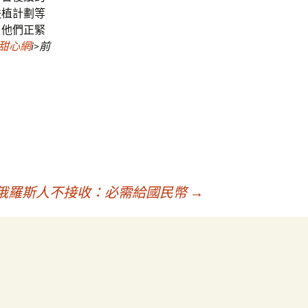
扶植計劃等
，他們正緊
甜心網
i>前
但俄羅斯人不接收：必需給國民幣
→