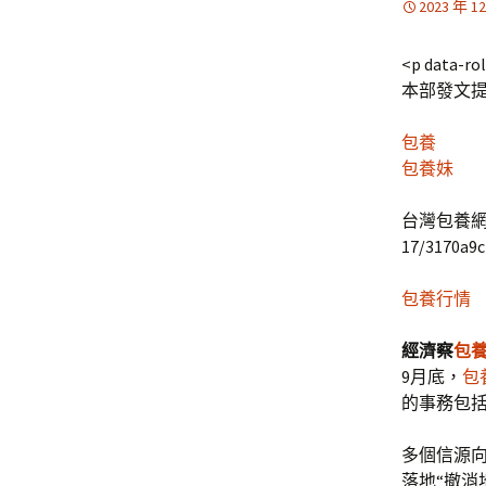
2023 年 1
<p data-rol
本部發文
包養
包養妹
台灣包養網tps:
17/3170a9c
包養行情
經濟察
包
9月底，
包
的事務包括
多個信源
落地“撤消