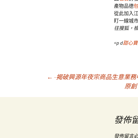
產物品德
從此加入
盯一線城市
往搜狐，
<p d
甜心寶
文
←
-揭破興源年夜宗商品生意業務
原創
章
導
發佈
發佈留言