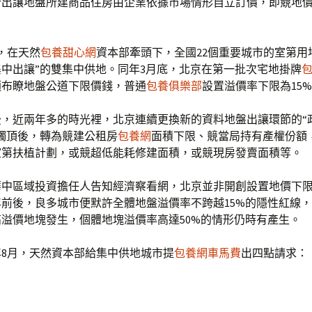
新出讓地盤所建商品住房由企業依據市場情形自立訂價，即競地價
月，在天然
包養甜心網
資本部牽頭下，全國22個重要城市的室第用
中出讓”的雙集中供地。同年3月底，北京在第一批次宅地掛牌
頒布瞭地盤公道下限價錢，普通
包養俱樂部
設置溢價率下限為15
後，近兩年多的時光裡，北京連續更換新的資料地盤出讓環節的“
觸頂後，轉為競建公租房
包養網
面積下限、競當局持有產權份額
室第扶植計劃，或競超低能耗修建面積，或競現房發賣面積等。
華中區域投資擔任人告知經濟察看網，北京並非開創設置地價下
7年前後，良多城市便默許全體地盤溢價率不跨越15%的隱性紅線
溢價地塊發生，個體地塊溢價率高達50%的情形仍時有產生。
1年8月，天然資本部給集中供地城市提
包養網車馬費
出四點請求：