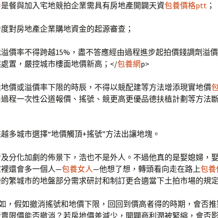
養
是餐與加入宅地競拍企業需具有房地產開闢天資
包養價格ptt
；
力度對房地產企業購地資金的起源審查；
溢價率不得跨越15%，盡不答應經由過程進步起拍價錢調劑溢
處置，嚴控城市樓面地價新高；</
包養網
p>
達地價或溢價率下限的時辰，不得以競配建等方法增添現實地價
由過程一次性公道報價、搖號、競更高更優品德扶植計劃等方法
越多城市選擇“地價觸頂+搖號”方法出讓地塊。
冷及分化加劇的佈景下，浩也不是外人。不過他真的是娶媳婦，
家裡還會多一個人—
包養女人
—他想了想，轉頭看向走在路上
包養
婚的繁城市的地盤部分需求研討和制訂更合適當下土拍市場的規
例如，假如撤消搖號和地價下限，回回到價高者得的時期，會否推
發賣限價能否撤消？若房地價差減少，開闢商利潤被緊縮，會否