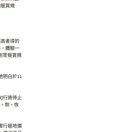
劑競買規
價高者得的
趟，體驗一
劃等競買規
地明白於11
下旬行將停止
道。劑，恢
實行競地價