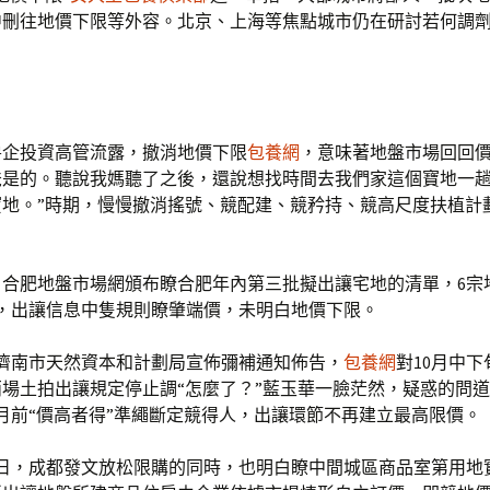
中刪往地價下限等外容。北京、上海等焦點城市仍在研討若何調
房企投資高管流露，撤消地價下限
包養網
，意味著地盤市場回回
爸是的。聽說我媽聽了之後，還說想找時間去我們家這個寶地一
寶地。”時期，慢慢撤消搖號、競配建、競矜持、競高尺度扶植計
日，合肥地盤市場網頒布瞭合肥年內第三批擬出讓宅地的清單，6宗
讓，出讓信息中隻規則瞭肇端價，未明白地價下限。
，濟南市天然資本和計劃局宣佈彌補通知佈告，
包養網
對10月中
場土拍出讓規定停止調“怎麼了？”藍玉華一臉茫然，疑惑的問
年8月前“價高者得”準繩斷定競得人，出讓環節不再建立最高限價。
6日，成都發文放松限購的同時，也明白瞭中間城區商品室第用地