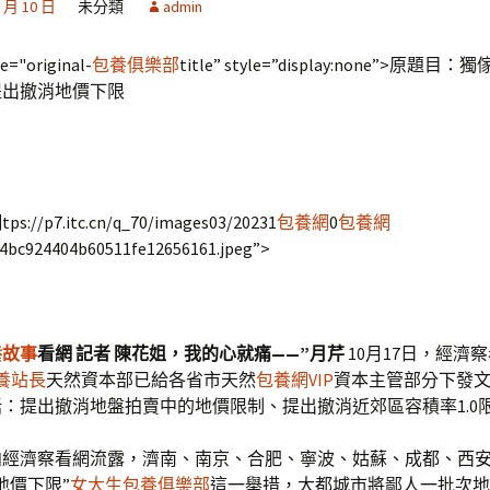
2 月 10 日
未分類
admin
e="original-
包養俱樂部
title” style=”display:none”>原題
提出撤消地價下限
//p7.itc.cn/q_70/images03/20231
包養網
0
包養網
4bc924404b60511fe12656161.jpeg”>
養故事
看網 記者 陳花姐，我的心就痛——”月芹
10月17日，經濟
養站長
天然資本部已給各省市天然
包養網VIP
資本主管部分下發
：提出撤消地盤拍賣中的地價限制、提出撤消近郊區容積率1.0
向經濟察看網流露，濟南、南京、合肥、寧波、姑蘇、成都、西
地價下限”
女大生包養俱樂部
這一舉措，大都城市將鄙人一批次地