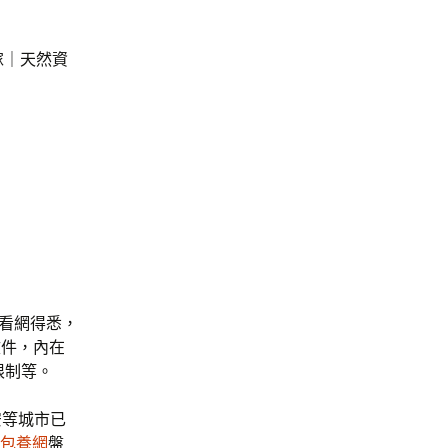
目：獨傢｜天然資
察看網得悉，
文件，內在
限制等。
安等城市已
包養網
盤