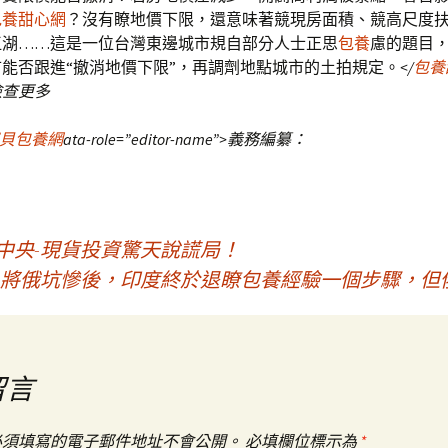
包養甜心網
？沒有瞭地價下限，還意味著競現房面積、競高尺度
江湖……這是一位台灣東邊城市規自部分人士正思
包養
慮的題目
能否跟進“撤消地價下限”，再調劑地點城市的土拍規定。
</
包養
檢查更多
貝包養網
ata-role=”editor-name”>義務編纂：
中央-現貨投資驚天說謊局！
 將俄坑慘後，印度終於退瞭包養經驗一個步驟，
留言
必須填寫的電子郵件地址不會公開。
必填欄位標示為
*