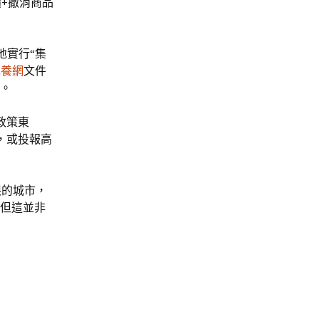
+撤消商品
地實行“集
包養網
文件
%。
政策東
，或投報高
限的城市，
，但這並非