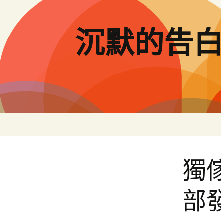
跳
至
主
沉默的告
要
內
容
獨
部