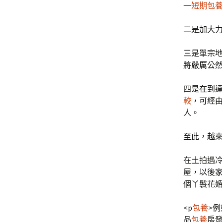
一
短期包
二是加大
三是單宗地
將嚴厲公然
四是在到
較
，可經
人。
至此，越來
在土拍遇
屋，以後
個丫鬟花
<p
包養
>
品
包養
房