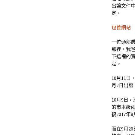
出讓文件
定。
包養網站
一位頭部
那裡，我
下這裡的
定。
10月11
月2日出
10月9日
的市本級兩
復2017
而在9月2