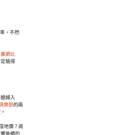
價率，不然
包養網比
斷定競得
娶媳婦入
俱樂部
的兩
定。
窪地價？商
影響後續的