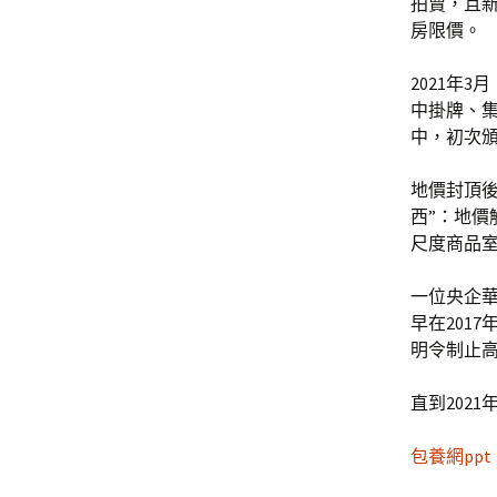
拍賣，且
房限價。
2021年3
中掛牌、集
中，初次
地價封頂
西”：地價
尺度商品
一位央企
早在201
明令制止高
直到202
包養網ppt