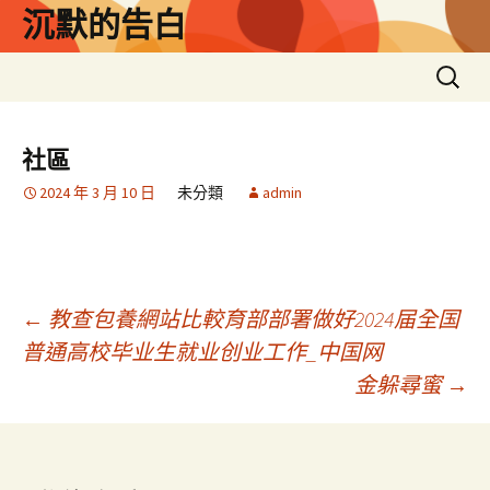
跳
沉默的告白
至
主
搜
要
尋
內
關
容
鍵
社區
字:
2024 年 3 月 10 日
未分類
admin
文
←
教查包養網站比較育部部署做好2024届全国
普通高校毕业生就业创业工作_中国网
金躲尋蜜
→
章
導