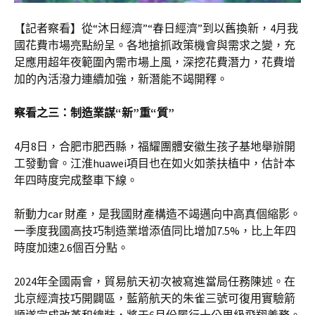
【記者察看】從“沐日經濟”“春日經濟”到以舊換新，4月我
國花費市場亮點紛呈。各地搶抓政策機會與需求之變，充
足應用超年夜範圍內需市場上風，深挖花費潛力，花費增
加的內活潑力連續加強，新潛能不竭開釋。
察看之三：制造業謀“新”重“質”
4月8日，合肥市肥西縣，福耀團體安徽生孩子基地舉辦開
工發動會。江淮huawei項目也在如火如荼扶植中，估計本
年四時度完成整車下線。
新動力car 財產，是我國財產構造不竭邁向中高真個縮影。
一季度我國高技巧制造業增添值同比增加7.5%，比上年四
時度加速2.6個百分點。
2024年全國兩會，貿易航天初次被寫進當局任務陳述。在
北京經濟技巧開闢區，藍箭航天的朱雀三號可復用實驗箭