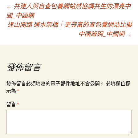
文
←
共建人與自查包養網站然協調共生的漂亮中
國_中國網
逢山開路 遇水架橋｜更豐富的查包養網站比擬
章
中國飯碗_中國網
→
導
覽
發佈留言
發佈留言必須填寫的電子郵件地址不會公開。
必填欄位標
示為
*
留言
*