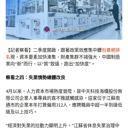
【記者察看】二季度開啟，跟著政策效應集中體
包養網排
名
現，資本要素加快湊集、財產集群不竭強大，中國制造
業向“新”而行、以“質”致遠，跑出“加快度”。
察看之四：失業情勢總體改良
4月以來，人力資本市場熱度晉陞，是中天科技海纜股份無
限公司企業人事專員的直不雅感觸感染。這家位于江蘇南
通市的企業本年打算僱用312人，應聘職員中超一半到達低
級及以上技巧。
“經濟對失業的拉動力顯明上升。”江蘇省休息失業治理中