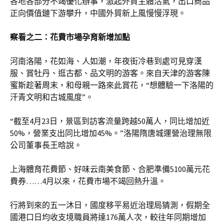
各地各部分不竭優化辦事，激起外貿主體活氣，出口商品
正向價值鏈下游攀升，中國外貿新上風慢慢浮現。
察看之二：花費市場孕育新增加點
河南洛陽，花如海、人如潮，年夜街冷巷到處可見穿漢
服、賞牡丹、逛古都、品文明的游客。來自天津的游客陳
蜜斯趁著周末，和母親一路來此賞花，“想體驗一下洛陽的
汗青文明和古城風度”。
“截至4月23日，景區到訪客流量跨越50萬人，同比增加近
50%，營業支出同比增加45%。”洛陽隋唐城運營治理無限
公司董事長王晗說。
上海體育花費節、好味云南美食節、合肥準備5100萬元花
費券……4月以來，花費市場不竭回熱升溫。
行將到來的五一沐日，國度移平易近治理局猜測，假期全
國港口日均收支境職員將達176萬人次，較往年同期增加