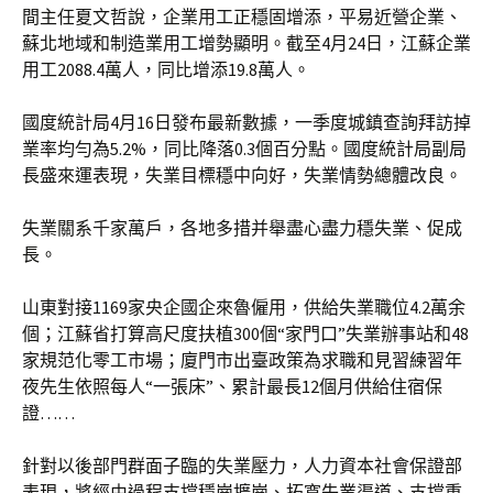
間主任夏文哲說，企業用工正穩固增添，平易近營企業、
蘇北地域和制造業用工增勢顯明。截至4月24日，江蘇企業
用工2088.4萬人，同比增添19.8萬人。
國度統計局4月16日發布最新數據，一季度城鎮查詢拜訪掉
業率均勻為5.2%，同比降落0.3個百分點。國度統計局副局
長盛來運表現，失業目標穩中向好，失業情勢總體改良。
失業關系千家萬戶，各地多措并舉盡心盡力穩失業、促成
長。
山東對接1169家央企國企來魯僱用，供給失業職位4.2萬余
個；江蘇省打算高尺度扶植300個“家門口”失業辦事站和48
家規范化零工市場；廈門市出臺政策為求職和見習練習年
夜先生依照每人“一張床”、累計最長12個月供給住宿保
證……
針對以後部門群面子臨的失業壓力，人力資本社會保證部
表現，將經由過程支撐穩崗擴崗、拓寬失業渠道、支撐重