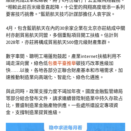
順遂完成改革和總裝，將于6月份履行十公里級飛翔義務。
“相較此前百米級垂直起降，十公里的飛翔高度增添一系列
要害技巧挑釁。”藍箭航天技巧計謀部擔任人袁宇說。
4月，包含藍箭航天在內的30余家企業在北京亦莊結成中關
村亦創貿易航天同盟，多個重點項目開工扶植。估計到
2028年，亦莊將構成貿易航天500億元級財產集群。
數字車間、聰明工場蓬勃鼓起，產業internet扶植利用不
竭走深向實，綠色低
包養平臺推舉
碳技巧改革進級加
快……以後，各地各部分正聯合財產基本和市場需求，加
速推動制造業向高端化、智能化、綠色化邁進。
與此同時，政策支撐力度不竭加年夜。國度金融監管總局
等部分結合發布文件，請求連續晉陞制造業中持久存款占
比，豐盛制造業金融產物供應。一些處所還設定專項資
金，支撐制造業提質進級。