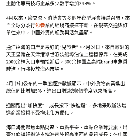
主動化等高技巧企業多少數字增加24.4%。
4月以來，廣交會、消博會等多個年夜型展會接踵召開，來
自全球分歧行
包養
業的經銷商接連不斷，在親密交通與訂
單往來中，中國外貿的韌勁與活氣盡顯。
通江達海的口岸是最好的“見證者”。4月24日，來自歐洲的
天王星輪在天津港舉世滾裝船埠泊位上穩穩停靠，在完成
2000余輛入口車輛接卸后，300余輛國產高端brand車魚貫
駛進，行將投放海內市場。
4月中旬公布的一季度經濟數據顯示，中外貨物商業進出口
總值同比增加5%，進出口增速創6個季度以來新高。
通關跑出“加快度”，成長按下“快進鍵”，多地采取辦法增
進商業投資不受拘束化方便化。
海口海關聚焦重點財產、重點平臺、重點企業等要素，出
臺21條詳細辦法支撐海南外貿高東西的品質成長；在中國