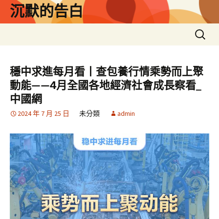
跳
沉默的告白
至
主
搜
要
尋
內
關
容
鍵
穩中求進每月看丨查包養行情乘勢而上聚
字:
動能——4月全國各地經濟社會成長察看_
中國網
2024 年 7 月 25 日
未分類
admin