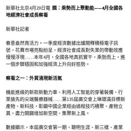
新華社北京4月29日電
題：乘勢而上聚動能——4月全國各
地經濟社會成長察看
新華社記者
春意盎然育活力。一季度經濟數據出爐開釋積極電子訊
號，花費市場亮點紛呈，經濟社會成長對失業的帶動效應
慢慢浮現……本年4月，全國各地真抓實干，乘勢而上，進
一個步驟穩固和加強經濟上升向好態勢。
察看之一：外貿涌現新活氣
機能進級的新款新動力車、利用人工智能的穿著裝備、行
業搶先的尖端醫療器械……第135屆廣交會上琳瑯滿目標新
產物、新科技，彰顯中國企業經由過程技巧積聚、產物立
異，盡力開闢增加新空間、集聚新上風。
數據顯示，本屆廣交會第一期，聰明生涯、新三樣、產業