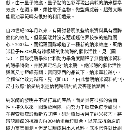
獻。由于量子效應，量子點的色彩浮現出典範的納米標準
效應，在顯示屏、柔性電子產物、微型傳感器、超薄太陽
能電池等範疇有很好的利用遠景。
自20世紀90年月以來，有研討發明某些納米資料具有類酶
催化的效能，但最開端并沒有惹起迷信界較多的追蹤關
心。2007年，閻錫蘊團隊報道了一種新的納米效應，既納
米粒子Fe3O4具有辣根過氧化物酶的催化活性，見（圖
1a）。團隊從酶學催化和動力學角度闡釋了無機納米資料
的酶學特徵，并將其定名為“納米酶”。納米酶的催化活性
與其尺寸鉅細有關：雷同東西的品質下，納米顆粒越小，
全體催化效力越高，見（圖1b）。由此發明納米資料的“小
尺寸效應”恰是納米迷信範疇研討的要害迷信題目。
納米酶的發明并不是打算的產品，而是具有很強的偶爾
性。持久以來，閻錫蘊團隊一向努力于腫瘤免疫學研討。
在摸索腫瘤診斷新方式時，研討職員援用了納米技巧，將
辨認腫瘤的抗體與Fe3O4納米顆粒聯合，以完成抗衡原的
磁力富集檢測。但是試驗成果出人意料，底本陰性對比組