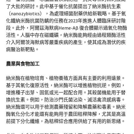
了大批的研討。此中基于催化抗菌提出了納米酶抗生素
（nanozybiotics），為處理細菌耐藥供給新戰略。基于氧
化鐵納米酶抗菌防齲的任務在2023年進進人體臨床研討階
段。此外，阿爾茲海默病Heme-Aβ 復合體顯示過氧化物酶
活性。人腦中存在磁鐵礦，納米酶能夠經由過程類酶活性
介入阿爾茨海默病等嚴重疾病的產生，使其成為潛伏的疾
病醫治新靶點。
農業與食物加工
納米酶在植物培育、植物養殖方面具有主要的利用遠景。
基于其氧化復原活性，納米酶可以增進植物抗逆。例如，
增進種子出芽、固氮或光一起配合用。其殺菌機能用于替
換抗生素。例如，防治沙門氏菌沾染、滅活禽流感病毒。
納米酶還可以用于檢測農藥殘留和降解農藥和毒素。納米
酶氧化分化才能還有能夠用于農田秸稈降解，尤其是高溫
前提下分化纖維，為秸稈綜合應用供給了有用的新思緒。