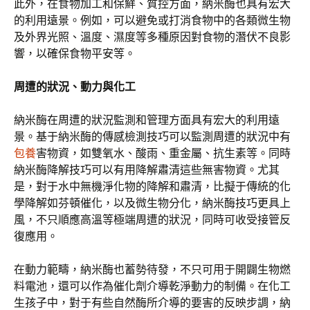
此外，在食物加工和保鮮、質控方面，納米酶也具有宏大
的利用遠景。例如，可以避免或打消食物中的各類微生物
及外界光照、溫度、濕度等多種原因對食物的潛伏不良影
響，以確保食物平安等。
周遭的狀況、動力與化工
納米酶在周遭的狀況監測和管理方面具有宏大的利用遠
景。基于納米酶的傳感檢測技巧可以監測周遭的狀況中有
包養
害物資，如雙氧水、酸雨、重金屬、抗生素等。同時
納米酶降解技巧可以有用降解肅清這些無害物資。尤其
是，對于水中無機淨化物的降解和肅清，比擬于傳統的化
學降解如芬頓催化，以及微生物分化，納米酶技巧更具上
風，不只順應高溫等極端周遭的狀況，同時可收受接管反
復應用。
在動力範疇，納米酶也蓄勢待發，不只可用于開闢生物燃
料電池，還可以作為催化劑介導乾淨動力的制備。在化工
生孩子中，對于有些自然酶所介導的要害的反映步調，納