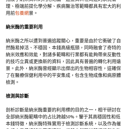
理、極端前提化學分解、疾病醫治等範疇都具有宏大的利
用前
包養網
景。
納米酶的重要利用
納米酶之所以遭到普遍追蹤關心，重要是由於它衝破了自
然酶易掉活、不穩固、本錢高級瓶頸，同時融會了奇特的
納米效應和效能，對諸多範疇和行業都有能夠帶來反動性
的技巧立異或更換新的資料，因此具有普遍的轉化利用遠
景。此外，納米酶曾經顯示出傑出的生物相容性，這確保
了在醫療保健利用中的平安集成，包含生物成像和病原體
檢測。
檢測與診斷
剖析診斷是納米酶重要的利用標的目的之一，相干研討在
全部納米酶範疇中的占比跨越50%。鑒于其高穩固性和低
本錢特徵，納米酶特殊實用于檢測診斷系統，以及作為催