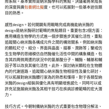
際系統。基本實際是納米酶學科的焦點，決議著將來成長
的深度與廣
包養網比擬
度，也可以拓展對一些基本迷信題
目的熟悉。
感性design。若何開闢有用戰略完成高機能納米酶的
design是納米酶研討範疇的焦點題目。重要包含2個方面：
應用構造生物學的方式進一個步驟進步其催化活性，重點
追蹤關心納米酶各構成元件之間的構效關系，例如納米酶
的顆粒尺寸、組分、界面與晶面、描摹、潤飾等；鑒戒仿
生生物學的思緒模仿自然酶催化活性中間的構象構造，包
含其四周微周遭的狀況中的氨基酸分子、輔酶、輔基和輔
因子等以改良其催化活性。此外，探討納米顆粒在生物體
內的代謝道路，追蹤關心納米酶生物相容性及量化研討，
可以拓展對納米酶體行家為的熟悉和懂得，對于各類型納
米酶的design組裝與優化具有明顯增進感化，同時可以或
許充足施展納米酶及其相干技巧在疾病診療範疇的宏大潛
力。
技巧方式。今朝制備納米酶的方式重要包含物理分解法、