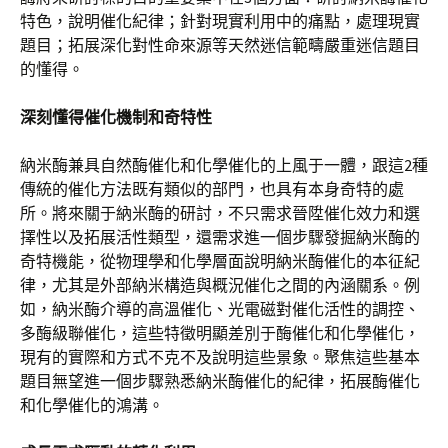
特色，說明催化紀律；針對現實利用中的痛點，處理現實
題目；拓展深化對性命來源等天然迷信範疇嚴重迷信題目
的懂得。
深刻懂得催化機制和奇特性
納米酶兼具自然酶催化和化學催化的上風于一體，跟這2種
傳統的催化方法既有類似的部門，也具有本身奇特的處
所。將來關于納米酶的研討，不只需求晉陞催化效力和選
擇性以及拓展活性類型，還需求進一個步驟發掘納米酶的
奇特機能，從物理學和化學層面說明納米酶催化的本征紀
律，尤其是外部納米構造與概況催化之間的內涵關系。例
如，納米酶介導的高溫催化、光電磁對催化活性的調控、
多酶級聯催化，這些特徵明顯差別于酶催化和化學催化，
現有的實際和方式不克不及說明這些景象。聚焦這些基本
題目無望進一個步驟熟悉納米酶催化的紀律，拓展酶催化
和化學催化的鴻溝。