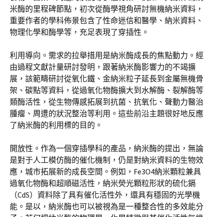
米酶的里程碑節點，初次從酶學視角研討無機納米資料，
重要作者的學科佈景包含了性命迷信和醫學、納米資料、
物理化學和酶學等，充足表現了穿插性。
利用導向。需求的拉舉措用是納米酶成長的焦點動力。經
由過程文獻計量研討發明，跟著納米酶影響力的不竭擴
展，該範疇研討從氧化鐵、金納米粒子延長到金屬無機骨
架、碳點等資料，從過氧化物酶擴大到水解酶、裂解酶等
類酶活性，從生物傳感拓展到抗菌、抗氧化、聲動力醫治
腫瘤、周遭的狀況整治等利用。這些前沿主題很好地反應
了納米酶的利用標的目的。
開放性。作為一個穿插學科的產品，納米酶的提出，無論
是對于人工模仿酶的催化機制，仍是對納米資料的生物效
應，城市拓展新的成長空間。例如，Fe3O4納米顆粒兼具
過氧化物酶和超順磁活性，納米熒光顆粒形狀的硫化鎘
（CdS）資料除了具有催化活性外，還具有穩固的光學機
能。是以，納米酶也可以被視為是一種整合性的多效能分