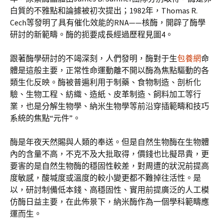
白質的不雅點和論據被初次提出；1982年，Thomas R.
Cech等發明了具有催化效能的RNA——核酶，開辟了酶學
研討的新範疇。酶的扼要成長經過歷程見圖4。
跟著酶學研討的不竭深刻，人們發明，酶對于生
包養網
命
體是這般主要，正常性命運動離不開以酶為焦點驅動的各
類生化反映。酶被普遍利用于制藥、食物制造、剖析化
驗、生物工程、紡織、造紙、皮革制造、飼料加工等行
業，也是分解生物學、納米生物學等前沿穿插範疇和技巧
系統的焦點“元件”。
酶是年夜天然賜與人類的奉送。但是自然生物酶在生物體
內的含量不高，不克不及大批取得，價錢也比擬昂貴，更
要害的是自然生物酶的穩固性較差，對周遭的狀況前提高
度敏感，酸堿度或溫度的較小變更都不難掉往活性。是
以，研討制備低本錢、高穩固性、實用前提廣泛的人工模
仿酶日益主要，在此佈景下，納米酶作為一個學科範疇應
運而生。