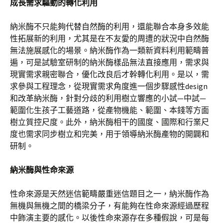
成長需求驅動的轉化利用
納米酶不只能夠代替自然酶的利用，還能聯合本身多效能
性拓展新的利用，尤其是在不友愛的周遭的狀況中自然酶
無法施展感化的場景。納米酶作為一類新資料利用範疇普
遍，可是試驗室研制的納米酶樣品無法直接應用，需求與
現實需求親密聯合，優化改良后才幹轉化利用。是以，需
求參與工程理念，從現實需求角度進一個步驟感性design
和改革納米酶，針對分歧的利用樹立響應的小試—中試—
範圍化生孩子工藝道路，從產物機能、範圍、本錢等方面
樹立質控尺度。此外，納米酶相干的國度、國際和行業尺
度也需求同步樹立和完美，用于領導納米酶產物的開闢和
研制。
納米酶與性命來源
性命來源是天然迷信範疇嚴重迷信題目之一，納米酶作為
無機與無機之間的橋梁分子，有能夠在性命來源經過歷程
中飾演主要的感化。以後性命來源存在多種假說，可是每