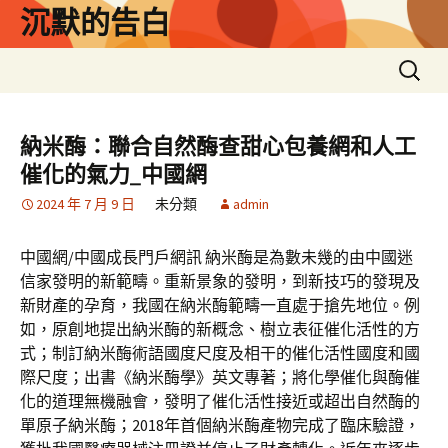
跳
沉默的告白
至
主
搜
要
尋
內
關
容
鍵
納米酶：聯合自然酶查甜心包養網和人工
字:
催化的氣力_中國網
2024 年 7 月 9 日
未分類
admin
中國網/中國成長門戶網訊 納米酶是為數未幾的由中國迷
信家發明的新範疇。重新景象的發明，到新技巧的發現及
新財產的孕育，我國在納米酶範疇一直處于搶先地位。例
如，原創地提出納米酶的新概念、樹立表征催化活性的方
式；制訂納米酶術語國度尺度及相干的催化活性國度和國
際尺度；出書《納米酶學》英文專著；將化學催化與酶催
化的道理無機融會，發明了催化活性接近或超出自然酶的
單原子納米酶；2018年首個納米酶產物完成了臨床驗證，