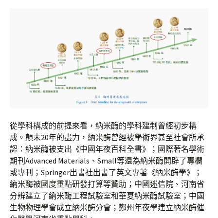
從學科構成的前提來看，納米酶的學科建制曾經初步構
成。顛末20年的盡力，納米酶曾經被學術界甚至社會所承
認：納米酶被支出《中國年夜百科全書》；國際著名學術
期刊Advanced Materials、Small等還為納米酶開辟了專欄
或專刊；Springer出書社出書了英文專著《納米酶學》；
納米酶被國度重點研發打算等贊助；中國迷信院、河南省
分辨建立了納米酶工程試驗室和華夏納米酶試驗室；中國
生物物理學會成立納米酶分會；鄭州年夜學建立納米酶催