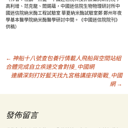
高利增、范克龍、閻錫蘊，中國迷信院生物物理研討所中
國迷信院納米酶工程試驗室 華夏納米酶試驗室鄭 鄭州年夜
學基本醫學院納米酶醫學研討中間。《中國迷信院院刊》
供稿）
文
←
神船十八號查包養行情載人飛船與空間站組
合體完成自立疾速交會對接_中國網
連續深刻打好藍天找九宮格講座捍衛戰_中國
章
網
→
導
覽
發佈留言