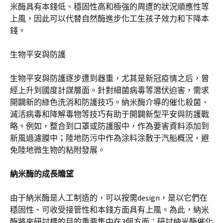
米酶具有本錢低、穩固性高和極強的周遭的狀況順應性等
上風，因此可以代替自然酶進步化工生孩子效力和下降本
錢。
生物平安與防護
生物平安與防護逐步遭到器重，尤其是新冠疫情之后，曾
經上升到國度計謀層面。針對細菌病毒等潛伏迫害，需求
開闢新的綠色洗消和防護技巧。納米酶介導的催化殺菌、
滅活病毒和降解毒物等技巧有助于開闢新型平安與防護戰
略。例如，整合到口罩或防護服中，作為要害資料添加到
新風過濾膜中；陸地防污中作為涂料涂敷于汽船概況，避
免陸地微生物的粘附發展。
納米酶的成長瞻望
由于納米酶是人工制造的，可以按需design，是以它們在
穩固性、可收受接管性和本錢方面具有上風。為此，納米
酶將來研討標的目的重要集中在3個方面：研討納米酶催化