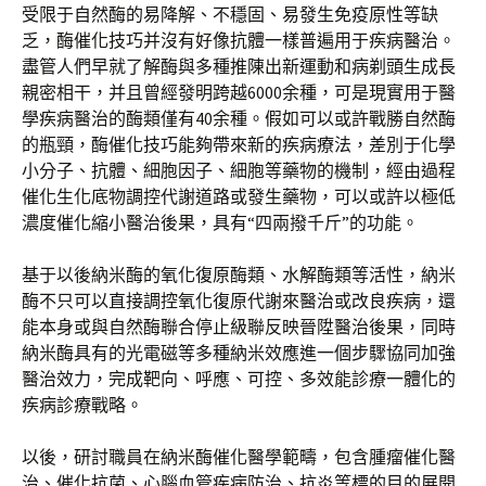
受限于自然酶的易降解、不穩固、易發生免疫原性等缺
乏，酶催化技巧并沒有好像抗體一樣普遍用于疾病醫治。
盡管人們早就了解酶與多種推陳出新運動和病剃頭生成長
親密相干，并且曾經發明跨越6000余種，可是現實用于醫
學疾病醫治的酶類僅有40余種。假如可以或許戰勝自然酶
的瓶頸，酶催化技巧能夠帶來新的疾病療法，差別于化學
小分子、抗體、細胞因子、細胞等藥物的機制，經由過程
催化生化底物調控代謝道路或發生藥物，可以或許以極低
濃度催化縮小醫治後果，具有“四兩撥千斤”的功能。
基于以後納米酶的氧化復原酶類、水解酶類等活性，納米
酶不只可以直接調控氧化復原代謝來醫治或改良疾病，還
能本身或與自然酶聯合停止級聯反映晉陞醫治後果，同時
納米酶具有的光電磁等多種納米效應進一個步驟協同加強
醫治效力，完成靶向、呼應、可控、多效能診療一體化的
疾病診療戰略。
以後，研討職員在納米酶催化醫學範疇，包含腫瘤催化醫
治、催化抗菌、心腦血管疾病防治、抗炎等標的目的展開