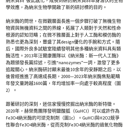
納米資料”彼此感化，成長到研討納米資料本身潛伏的生物
學效應，為納米生物學開啟了新的研討標的目的。
納米酶的問世，在微觀層面長進一個步驟打破了無機生物
物資與無機資料之間的界線，拓展了人類對于天然和性命
根源的認知范疇；在微不雅層面上對于人工酶和模仿酶的
熟悉也更為深刻，豐盛了其design優化的手腕和方式。隨
后，國際外良多試驗室陸續發明其他多種納米資料具有類
酶活性。2013年汪爾康團隊以《納米酶：新一代人工酶》
為題頒發長篇綜述，引進“nanozymes”一詞，激發了更多
追蹤關心。納米酶研討顛末最後10余年的安靜期之后，以
後曾經進進了高速成長期，2000—2023年納米酶焦點範疇
年發文量跨越1600篇，年均增加率一向處于較高程度（圖
2）。
跟著研討的深刻，迷信家慢慢挖掘出納米酶的新特徵。
2020年，赫榮喬團隊發明鹽酸胍（GuHCl）可以或許作為
Fe3O4納米酶的可逆克制劑（圖1c）。GuHCl與H2O2競爭
性聯合Fe3O4納米酶，從而克制Fe3O4納米酶的過氧化物酶