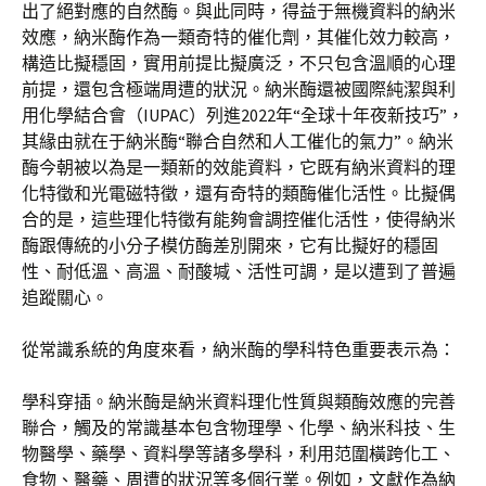
出了絕對應的自然酶。與此同時，得益于無機資料的納米
效應，納米酶作為一類奇特的催化劑，其催化效力較高，
構造比擬穩固，實用前提比擬廣泛，不只包含溫順的心理
前提，還包含極端周遭的狀況。納米酶還被國際純潔與利
用化學結合會（IUPAC）列進2022年“全球十年夜新技巧”，
其緣由就在于納米酶“聯合自然和人工催化的氣力”。納米
酶今朝被以為是一類新的效能資料，它既有納米資料的理
化特徵和光電磁特徵，還有奇特的類酶催化活性。比擬偶
合的是，這些理化特徵有能夠會調控催化活性，使得納米
酶跟傳統的小分子模仿酶差別開來，它有比擬好的穩固
性、耐低溫、高溫、耐酸堿、活性可調，是以遭到了普遍
追蹤關心。
從常識系統的角度來看，納米酶的學科特色重要表示為：
學科穿插。納米酶是納米資料理化性質與類酶效應的完善
聯合，觸及的常識基本包含物理學、化學、納米科技、生
物醫學、藥學、資料學等諸多學科，利用范圍橫跨化工、
食物、醫藥、周遭的狀況等多個行業。例如，文獻作為納