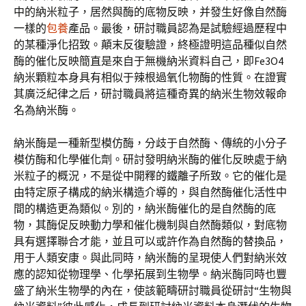
中的納米粒子，居然與酶的底物反映，并發生好像自然酶
一樣的
包養
產品。最後，研討職員認為是試驗經過歷程中
的某種淨化招致。顛末反復驗證，終極證明這品種似自然
酶的催化反映簡直是來自于無機納米資料自己，即Fe3O4
納米顆粒本身具有相似于辣根過氧化物酶的性質。在證實
其廣泛紀律之后，研討職員將這種奇異的納米生物效報命
名為納米酶。
納米酶是一種新型模仿酶，分歧于自然酶、傳統的小分子
模仿酶和化學催化劑。研討發明納米酶的催化反映處于納
米粒子的概況，不是從中開釋的鐵離子所致。它的催化是
由特定原子構成的納米構造介導的，與自然酶催化活性中
間的構造更為類似。別的，納米酶催化的是自然酶的底
物，其酶促反映動力學和催化機制與自然酶類似，對底物
具有選擇聯合才能，並且可以或許作為自然酶的替換品，
用于人類安康。與此同時，納米酶的呈現使人們對納米效
應的認知從物理學、化學拓展到生物學。納米酶同時也豐
盛了納米生物學的內在，使該範疇研討職員從研討“生物與