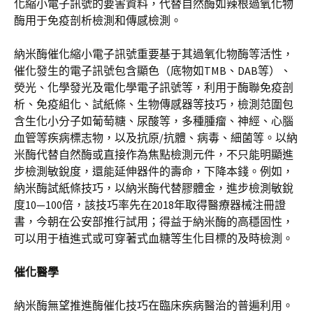
化縮小電子訊號的要害資料，代替自然酶如辣根過氧化物
酶用于免疫剖析檢測和傳感檢測。
納米酶催化縮小電子訊號重要基于其過氧化物酶等活性，
催化發生的電子訊號包含顯色（底物如TMB、DAB等）、
熒光、化學發光及電化學電子訊號等，利用于酶聯免疫剖
析、免疫組化、試紙條、生物傳感器等技巧，檢測范圍包
含生化小分子如葡萄糖、尿酸等，多種腫瘤、神經、心腦
血管等疾病標志物，以及抗原/抗體、病毒、細菌等。以納
米酶代替自然酶或直接作為焦點檢測元件，不只能明顯進
步檢測敏銳度，還能延伸器件的壽命，下降本錢。例如，
納米酶試紙條技巧，以納米酶代替膠體金，進步檢測敏銳
度10—100倍，該技巧率先在2018年取得醫療器械注冊證
書，今朝在公安部推行試用；得益于納米酶的高穩固性，
可以用于植進式或可穿著式血糖等生化目標的及時檢測。
催化醫學
納米酶無望推進酶催化技巧在臨床疾病醫治的普遍利用。