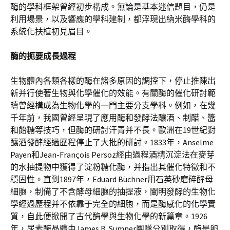
酶的學科框架曾經初步構成。無論是基本迷信題目，仍是
利用場景，以及響應的學科建制，都浮現出納米酶學科的
系統化扶植初見眉目。
酶的扼要成長過程
生物體內各類各樣的酶在諸多原因的調控下，停止推陳出
新并行使著生物與化學催化的效能。有關酶的催化研討範
疇曾經構成為生物化學的一門主要分支學科。例如，在幾
千年前，我國曾經呈現了應用酶和發酵法釀酒、制醋、醬
和飴糖等技巧，但酶的研討汗青并不長。歐洲在19世紀對
釀酒發酵經過歷程停止了大批的研討。1833年，Anselme
Payen和Jean-François Persoz經由過程酒精沉淀法在麥芽
的水抽提物中獲得了淀粉糖化酶，并指出其催化特徵和不
穩固性。直到1897年，Eduard Büchner用石英砂磨碎酵母
細胞，制備了不含酵母細胞的抽提液，闡明發酵的生物化
學經過歷程并不依靠于完全的細胞，而是酶感化的化學實
質，自此便掀開了古代酶學與生物化學的新篇章。1926
年，尿素酶晶體由James B. Sumner團隊分別取得，酶是卵