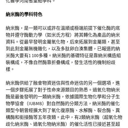
化醫學河南省重點學科。
納米酶的學科特色
納米酶，是一類可以或許在溫順或極端前提下催化酶的底
物并遵守酶動力學（如米氏方程）將其轉化為產品的納米
資料。從最早發明金屬氧化物，后來拓展到金屬類，甚至
到此刻金屬無機雜化，以及多肽卵白湊集體，已報道的納
米酶大要有1 100多種。納米酶的基礎特征是靠納米構造組
裝構成，不像自然酶靠折疊構成，發生活性的機制紛歧
樣。
納米酶供給了融會物資迷信與性命迷信的另一個選項，進
一個步驟拓展了對于性命來源題目的熟悉。過氧化物納米
酶是最後發明的一類納米酶，依據國際生物化學和分子生
物學協會（IUBMB）對自然酶的分類方法，納米酶的催化
類型今朝曾經擴大到了氧化復原酶、水解酶、裂合酶、異
構酶和銜接酶等五年夜類。此中，有2類納米酶（超氧化物
歧化納米酶、過氧化物納米酶）的催化活性已接近甚至超