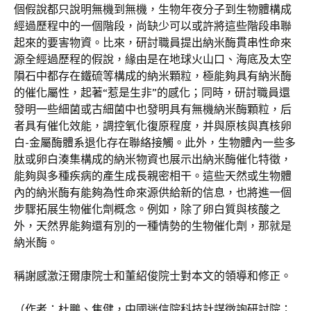
個假說都只說明無機到無機，生物年夜分子到生物體構成
經過歷程中的一個階段，尚缺少可以或許將這些階段串聯
起來的要害物資。比來，研討職員提出納米酶貫串性命來
源全經過歷程的假說，緣由是在地球火山口、海底及太空
隕石中都存在鐵硫等構成的納米顆粒，極能夠具有納米酶
的催化屬性，起著“惹是生非”的感化；同時，研討職員還
發明一些細菌或古細菌中也發明具有無機納米酶顆粒，后
者具有催化效能，調控氧化復原程度，并與原核與真核卵
白-金屬酶體系退化存在聯絡接觸。此外，生物體內一些多
肽或卵白湊集構成的納米物資也展示出納米酶催化特徵，
能夠與多種疾病的產生成長親密相干。這些天然或生物體
內的納米酶有能夠為性命來源供給新的信息，也將進一個
步驟拓展生物催化劑概念。例如，除了卵白質與核酸之
外，天然界能夠還有別的一種情勢的生物催化劑，那就是
納米酶。
稱謝感激汪爾康院士和董紹俊院士對本文的領導和修正。
（作者：杜鵬、焦健，中國迷信院科技計謀徵詢研討院；