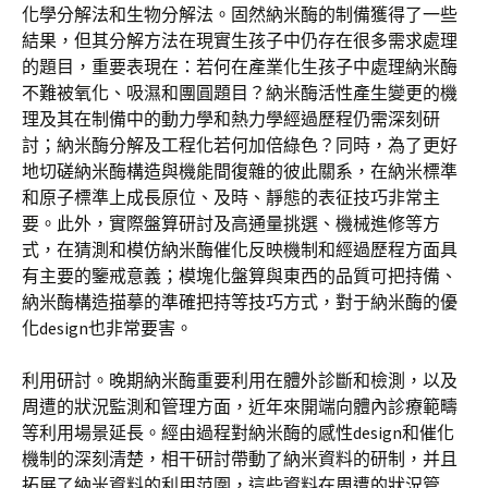
化學分解法和生物分解法。固然納米酶的制備獲得了一些
結果，但其分解方法在現實生孩子中仍存在很多需求處理
的題目，重要表現在：若何在產業化生孩子中處理納米酶
不難被氧化、吸濕和團圓題目？納米酶活性產生變更的機
理及其在制備中的動力學和熱力學經過歷程仍需深刻研
討；納米酶分解及工程化若何加倍綠色？同時，為了更好
地切磋納米酶構造與機能間復雜的彼此關系，在納米標準
和原子標準上成長原位、及時、靜態的表征技巧非常主
要。此外，實際盤算研討及高通量挑選、機械進修等方
式，在猜測和模仿納米酶催化反映機制和經過歷程方面具
有主要的鑒戒意義；模塊化盤算與東西的品質可把持備、
納米酶構造描摹的準確把持等技巧方式，對于納米酶的優
化design也非常要害。
利用研討。晚期納米酶重要利用在體外診斷和檢測，以及
周遭的狀況監測和管理方面，近年來開端向體內診療範疇
等利用場景延長。經由過程對納米酶的感性design和催化
機制的深刻清楚，相干研討帶動了納米資料的研制，并且
拓展了納米資料的利用范圍，這些資料在周遭的狀況管