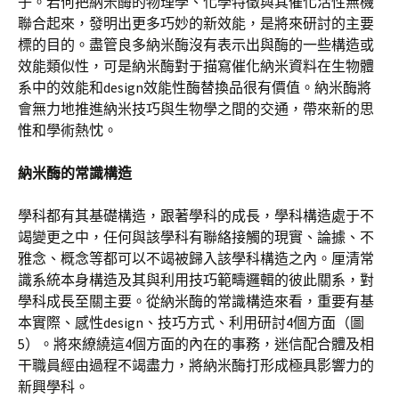
子。若何把納米酶的物理學、化學特徵與其催化活性無機
聯合起來，發明出更多巧妙的新效能，是將來研討的主要
標的目的。盡管良多納米酶沒有表示出與酶的一些構造或
效能類似性，可是納米酶對于描寫催化納米資料在生物體
系中的效能和design效能性酶替換品很有價值。納米酶將
會無力地推進納米技巧與生物學之間的交通，帶來新的思
惟和學術熱忱。
納米酶的常識構造
學科都有其基礎構造，跟著學科的成長，學科構造處于不
竭變更之中，任何與該學科有聯絡接觸的現實、論據、不
雅念、概念等都可以不竭被歸入該學科構造之內。厘清常
識系統本身構造及其與利用技巧範疇邏輯的彼此關系，對
學科成長至關主要。從納米酶的常識構造來看，重要有基
本實際、感性design、技巧方式、利用研討4個方面（圖
5）。將來繚繞這4個方面的內在的事務，迷信配合體及相
干職員經由過程不竭盡力，將納米酶打形成極具影響力的
新興學科。