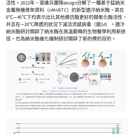
活性。2022年，張連兵團隊design分解了一種基于錳納米
金屬無機骨架資料（nMnBTC）的新型適冷納米酶，其在
0℃—45℃下均表示出比其他模仿酶更好的類氧化酶活性，
并且在—20℃周遭的狀況下滅活流感病毒（圖1d）。適冷
納米酶研討開辟了納米酶在高溫範疇的生物醫學利用新途
徑，也為納米酶催化機制研討開辟了新的標的目的。