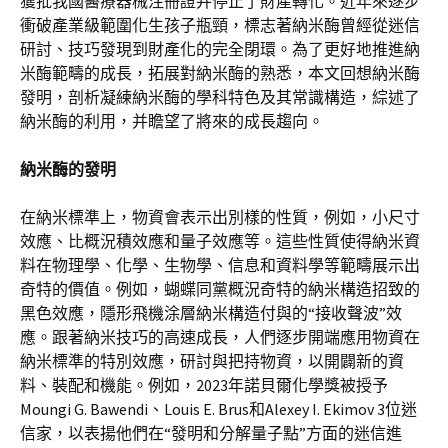
獲批我國醫療器械注冊證并停止了財產轉化。近年來逐步
衝破產業級範圍化生孩子瓶頸，標志著納米酶曾經從迷信
研討、技巧發現到財產化的完全閉環。為了更好地推進納
米酶範疇的成長，拓展對納米酶的熟悉，本文回想納米酶
發明，剖析凝練納米酶的學科特色及其常識構造，綜述了
納米酶的利用，并瞻望了將來的成長趨向。
納米酶的發明
在納米標準上，物資會表示出別樣的性質，例如，小尺寸
效應、比概況積效應和量子效應等。這些性質使得納米資
料在物理學、化學、生物學、信息和資料學等範疇展示出
奇特的價值。例如，蝴蝶同黨概況奇特的納米構造招致的
黑色效應，隱形飛機涂層納米構造付與的“接收聲波”效
應。跟著納米技巧的高速成長，人們逐步開端應用物資在
納米標準的特別效應，研討與把持物資，以開闢新的資
料、裝配和機能。例如，2023年諾貝爾化學獎被授予
Moungi G. Bawendi、Louis E. Brus和Alexey I. Ekimov 3位迷
信家，以表揚他們在“發明和分解量子點”方面的迷信進