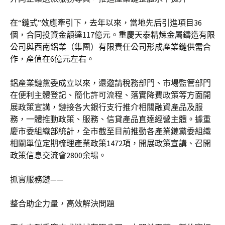
在“鏈式”效應牽引下，去年以來，當地先后引進項目36
個，合同投資金額達117億元。重慶天泰精煉金屬鑄造有限
公司與西南鋁業（集團）有限責任公司形成產業鏈供需合
作，產值在6億元左右。
鋁產業鏈黨委成立以來，還邀請稅務部門、市場監管部門
在便利主體登記、簡化許可流程、落實降費政策等方面開
展政策宣講，鏈接各大銀行支行推介相關融資產品及服
務，一體推動政策、服務、信貸產品直達經營主體。據重
慶市委組織部統計，全市截至目前推動各產業鏈黨委組織
相關單位定期梳理產業政策1472項，開展政策宣講、召開
政策信息交流會2800余場。
抓實服務鏈——
整合助企力量，高效解決問題