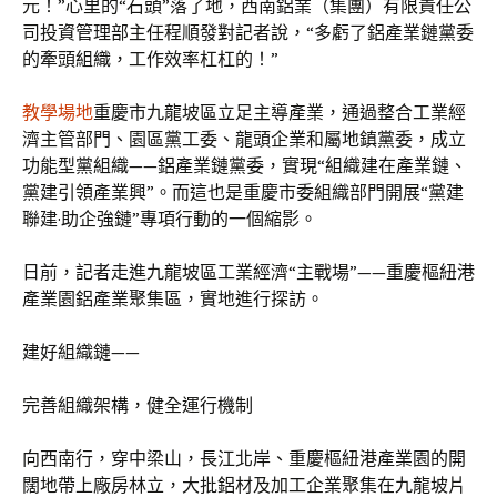
元！”心里的“石頭”落了地，西南鋁業（集團）有限責任公
司投資管理部主任程順發對記者說，“多虧了鋁產業鏈黨委
的牽頭組織，工作效率杠杠的！”
教學場地
重慶市九龍坡區立足主導產業，通過整合工業經
濟主管部門、園區黨工委、龍頭企業和屬地鎮黨委，成立
功能型黨組織——鋁產業鏈黨委，實現“組織建在產業鏈、
黨建引領產業興”。而這也是重慶市委組織部門開展“黨建
聯建·助企強鏈”專項行動的一個縮影。
日前，記者走進九龍坡區工業經濟“主戰場”——重慶樞紐港
產業園鋁產業聚集區，實地進行探訪。
建好組織鏈——
完善組織架構，健全運行機制
向西南行，穿中梁山，長江北岸、重慶樞紐港產業園的開
闊地帶上廠房林立，大批鋁材及加工企業聚集在九龍坡片