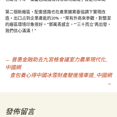
第二個新廠區，配套道路也在產業鏈黨委協調下實現改
造。出口占到企業產能的20%，“常有外商來參觀，對整潔
的廠區環境印象很好。”鄧萬青感言，“‘三十而立’再出發，
我們信心滿滿！”
文
←
普惠金融助去九宮格會議室力農業現代化_
中國網
查包養心得中國冰雪財產駛進慢車道_中國網
章
→
導
覽
發佈留言