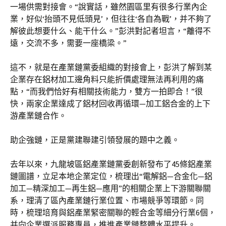
一場供需對接會。“說實話，雖然園區里有很多行業內企
業，好似‘抬頭不見低頭見’，但往往‘各自為戰’，并不夠了
解彼此想要什么、能干什么。”彭洪對記者坦言，“離得不
遠，交流不多，需要一座橋梁。”
這不，就是在產業鏈黨委組織的對接會上，彭洪了解到某
企業存在鋁材加工邊角料只能折價處理無法再利用的痛
點，“而我們恰好有相關技術能力，雙方一拍即合！”很
快，兩家企業達成了鋁材回收再循環—加工鋁合金的上下
游產業鏈合作。
助企強鏈，正是黨建聯建引領發展的題中之義。
去年以來，九龍坡區鋁產業鏈黨委創新發布了45條鋁產業
鏈圖譜，立足本地企業定位，梳理出“電解鋁—合金化—鋁
加工—精深加工—再生鋁—應用”的相關企業上下游關聯關
系，理清了區內產業鏈行業位置、市場競爭等環節。同
時，梳理培育與鋁產業緊密關聯的輕合金等細分行業6個，
并向企業選派服務專員，推進產業鏈整體水平提升。