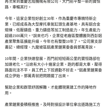
再次來到重慶志成機械有限公司，大門前平整一新的寶恒
路，車暢其行。
今年，這家企業恰好創立30年，作為重慶市專精特新企
業，已經成長為大型摩托車氣缸頭生產基地，具有鋁合金
熔煉、低壓鑄造、重力鑄造等加工制造能力，年生產能力
超過1500萬只。“說來也巧，企業從老廠區整體搬到西彭鋁
產業聚集區擴能升級，今年也有整整10年了。”公司黨支部
書記、總經理、九龍坡區鋁產業鏈黨委委員鄧萬青說。
10年間，企業快速發展，而門前短短兩公里的寶恒路卻在
加速老化。“沿途有大小十幾家企業，跑的都是大車，壓得
路面坑洼不平，員工們上下班通勤不好走。”鋁產業鏈黨委
成立伊始，鄧萬青就把問題擺了出來。
幫助企業和群眾紓困解難，才能體現黨建工作的陣地作
用。
產業鏈黨委積極推進，及時對接設計單位拿出道路施工方