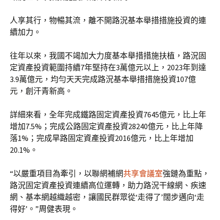
人享其行，物暢其流，離不開路況基本舉措措施投資的連
續加力。
往年以來，我國不竭加大力度基本舉措措施扶植，路況固
定資產投資範圍持續7年堅持在3萬億元以上，2023年到達
3.9萬億元，均勻天天完成路況基本舉措措施投資107億
元，創汗青新高。
詳細來看，全年完成鐵路固定資產投資7645億元，比上年
增加7.5%；完成公路固定資產投資28240億元，比上年降
落1%；完成旱路固定資產投資2016億元，比上年增加
20.1%。
“以嚴重項目為牽引，以聯網補網
共享會議室
強鏈為重點，
路況固定資產投資連續高位運轉，助力路況干線網、疾速
網、基本網越織越密，讓國民群眾從‘走得了’闊步邁向‘走
得好’。”周健表現。