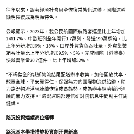
往年以來，跟著經濟社會周全恢復常態化運轉，國際運輸
顯明恢復成為明顯特色。
公報顯示，2023年，我公民航國際航路客運量比上年增加
1461.7%。中歐班列全年開行1.7萬列、發送190萬標箱，比
上年分辨增加6%、18%。口岸外貿貨色吞吐量、外貿集裝
箱吞吐量比上年分辨增加9.5%、5%。完成國際（港澳臺）
快遞營業量30.7億件，比上年增加52%。
“不竭健全的城鄉物流結尾配送辦事收集，加倍開放共享、
籠罩全球、平安靠得住、保證無力的國際物流供給鏈，助
力路況物流浮現連續恢復成長態勢，成為辦事經濟輪迴通
順的無力支持。”路況運輸部迷信研討院信息中間副主任周
健說。
路況投資連續高位運轉
路況基本舉措措施投資創汗青新高