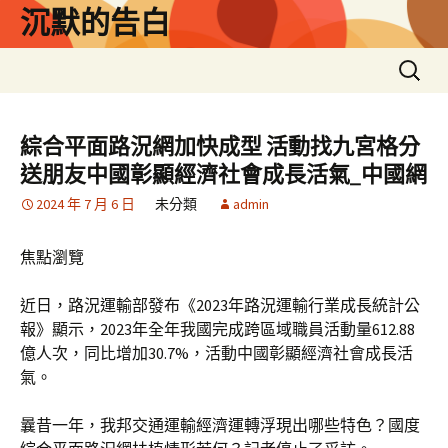
跳
沉默的告白
至
主
搜
要
尋
內
關
容
鍵
綜合平面路況網加快成型 活動找九宮格分
字:
送朋友中國彰顯經濟社會成長活氣_中國網
2024 年 7 月 6 日
未分類
admin
焦點瀏覽
近日，路況運輸部發布《2023年路況運輸行業成長統計公
報》顯示，2023年全年我國完成跨區域職員活動量612.88
億人次，同比增加30.7%，活動中國彰顯經濟社會成長活
氣。
曩昔一年，我邦交通運輸經濟運轉浮現出哪些特色？國度