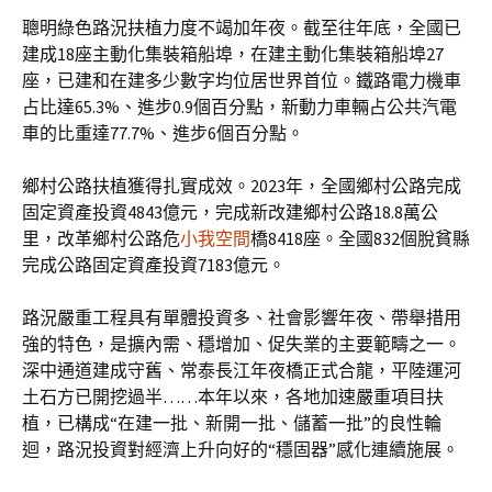
聰明綠色路況扶植力度不竭加年夜。截至往年底，全國已
建成18座主動化集裝箱船埠，在建主動化集裝箱船埠27
座，已建和在建多少數字均位居世界首位。鐵路電力機車
占比達65.3%、進步0.9個百分點，新動力車輛占公共汽電
車的比重達77.7%、進步6個百分點。
鄉村公路扶植獲得扎實成效。2023年，全國鄉村公路完成
固定資產投資4843億元，完成新改建鄉村公路18.8萬公
里，改革鄉村公路危
小我空間
橋8418座。全國832個脫貧縣
完成公路固定資產投資7183億元。
路況嚴重工程具有單體投資多、社會影響年夜、帶舉措用
強的特色，是擴內需、穩增加、促失業的主要範疇之一。
深中通道建成守舊、常泰長江年夜橋正式合龍，平陸運河
土石方已開挖過半……本年以來，各地加速嚴重項目扶
植，已構成“在建一批、新開一批、儲蓄一批”的良性輪
迴，路況投資對經濟上升向好的“穩固器”感化連續施展。