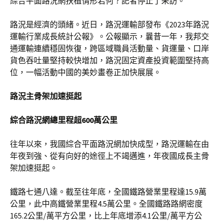
綜合平面路況網扶植情形若何？記者停止了采訪。
路況是經濟的頭緒。近日，路況運輸部發布《2023年路況
運輸行業成長統計公報》。公報顯示，曩昔一年，我邦交
通運輸連續穩固恢復，跨區域職員活動量、貨運量、口岸
貨色吞吐量堅持較快增加，路況固定資產投資範圍堅持高
位，一幅活動中國的美妙畫卷正加快展展。
路況主骨架加速挺起
綜合路況網總里程超600萬公里
往年以來，我國綜合平面路況網加快成型，路況運輸在由
年夜到強、從有向好的途徑上不竭邁進，年夜國成長主骨
架加速挺起。
鐵路七通八達。截至往年底，全國鐵路營業里程達15.9萬
公里，此中高鐵營業里程4.5萬公里。全國鐵路路網密度
165.2公里/萬平方公里，比上年底增添4.1公里/萬平方公