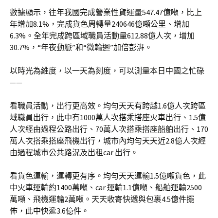
數據顯示，往年我國完成營業性貨運量547.47億噸，比上
年增加8.1%，完成貨色周轉量240646億噸公里、增加
6.3%。全年完成跨區域職員活動量612.88億人次，增加
30.7%，“年夜動脈”和“微輪迴”加倍彭湃。
以時光為維度，以一天為刻度，可以測量本日中國之忙碌
——
看職員活動，出行更高效。均勻天天有跨越1.6億人次跨區
域職員出行，此中有1000萬人次搭乘搭座火車出行、1.5億
人次經由過程公路出行、70萬人次搭乘搭座船舶出行、170
萬人次搭乘搭座飛機出行，城市內均勻天天近2.8億人次經
由過程城市公共路況及出租car 出行。
看貨色運輸，運轉更有序。均勻天天運輸1.5億噸貨色，此
中火車運輸約1400萬噸、car 運輸1.1億噸、船舶運輸2500
萬噸、飛機運輸2萬噸。天天收寄快遞與包裹4.5億件擺
佈，此中快遞3.6億件。