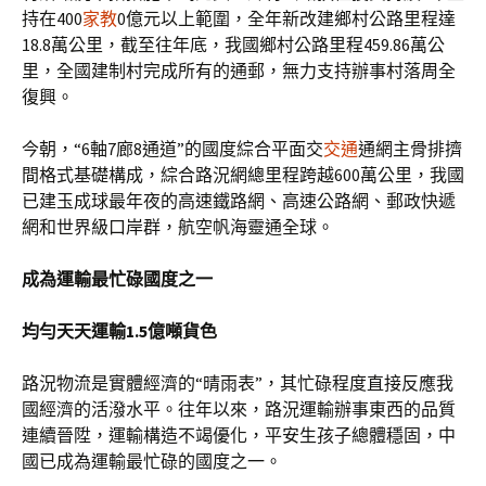
持在400
家教
0億元以上範圍，全年新改建鄉村公路里程達
18.8萬公里，截至往年底，我國鄉村公路里程459.86萬公
里，全國建制村完成所有的通郵，無力支持辦事村落周全
復興。
今朝，“6軸7廊8通道”的國度綜合平面交
交通
通網主骨排擠
間格式基礎構成，綜合路況網總里程跨越600萬公里，我國
已建玉成球最年夜的高速鐵路網、高速公路網、郵政快遞
網和世界級口岸群，航空帆海靈通全球。
成為運輸最忙碌國度之一
均勻天天運輸1.5億噸貨色
路況物流是實體經濟的“晴雨表”，其忙碌程度直接反應我
國經濟的活潑水平。往年以來，路況運輸辦事東西的品質
連續晉陞，運輸構造不竭優化，平安生孩子總體穩固，中
國已成為運輸最忙碌的國度之一。