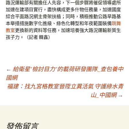
路況運輸部有關擔任人先容，下一個步驟將催促領導處所
加速在建項目實行，盡快構成更多什物任務量，加速國度
綜合平面路況網主骨架扶植；同時，積極推動公路旱路基
本舉措措施數字化進級、綠色化轉型和年夜範圍裝備
跳舞
教室
更換新的資料等任務，加速培養強大路況運輸新質生
孩子力。（記者 韓鑫）
文
←
給衛星“檢討目力”的載荷研發團隊_查包養中
國網
福建：找九宮格教室晉陞立異活氣 守護綠水青
章
山_中國網
→
導
覽
發佈留言