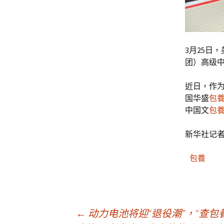
3月25日
团）高级
近日，作为
国华盛
包
中国文
包
新华社记者
包養
文
←
动力电池将迎“退役潮”，“查包