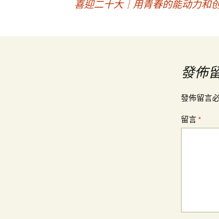
喜迎二十大｜用青春的能动力和创
章
導
發佈
覽
發佈留言
留言
*