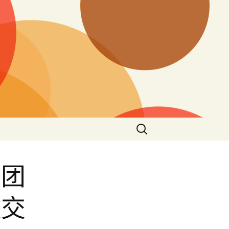
搜
尋
關
鍵
表团
字:
較交