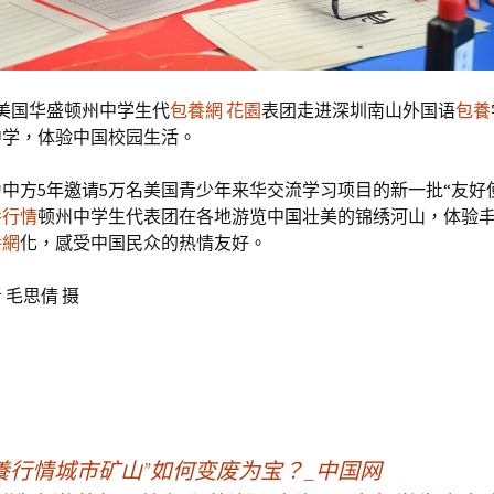
，美国华盛顿州中学生代
包養網 花園
表团走进深圳南山外国语
包養
中学，体验中国校园生活。
中方5年邀请5万名美国青少年来华交流学习项目的新一批“友好
養行情
顿州中学生代表团在各地游览中国壮美的锦绣河山，体验
養網
化，感受中国民众的热情友好。
 毛思倩 摄
養行情城市矿山”如何变废为宝？_中国网