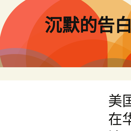
跳
至
主
沉默的告
要
內
容
美
在