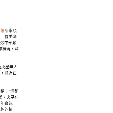
養網
所牽頭
水。據美國
情
殼中部巖
星球概況，深
號火星無人
實，將為在
稱：“清楚
據，火星在
往年夜氣
能夠的情