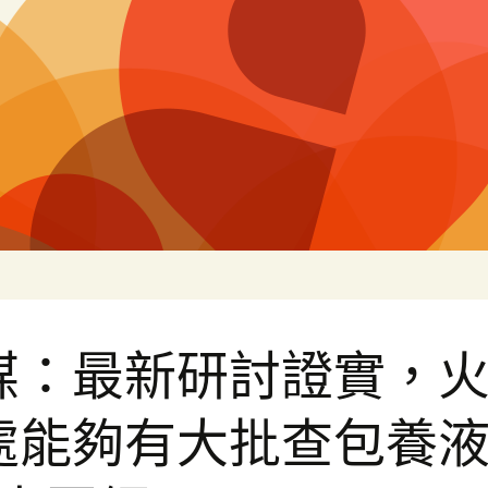
白
媒：最新研討證實，
處能夠有大批查包養