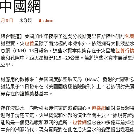
_中國網
1 月 9 日
未分類
admin
報綜合報道】美國加州年夜學圣迭戈分校斯克里普斯陸地研討
包
研討證實，火
包養
星除了南北極的冰凍水外，依然擁有大批液態
息網（CNN）13日報道，這些水資本能夠存在于火星地
包養行
痕和孔隙中，距火星概況11.5—20公里。若將這些水資本展滿
2公里。
討應用的數據來自美國國度航空航天局（NASA）發射的“洞察”
討結果于12日發布在《美國國度迷信院院刊》上。若該研討失
性命存在的證據奠基基本。
否存在液態水一向吸引著迷信家的追蹤關心。
包養網
研討職員賴特
輪迴對于清楚天氣、火星概況和外部的演化至關主要。”據現有證
前能夠是一個更為暖和濕潤的處所，
包養網
但它在30多億年前掉
了本身的潮濕時代。現有實際對在此之后火星水的變更提出幾種