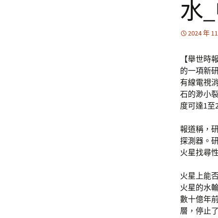
水
2024 年 1
【舉世時
的一項新
有線電視消
石的渺小裂
度可達1至
報道稱，研
探測器。研
火星找尋
火星上能
火星的水
數十億年
層，停止