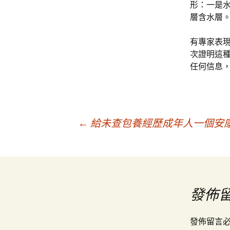
形：一是
層含水層
有專家表
次證明這
任何信息
文
←
給未查包養經歷成年人一個安
章
導
發佈
覽
發佈留言