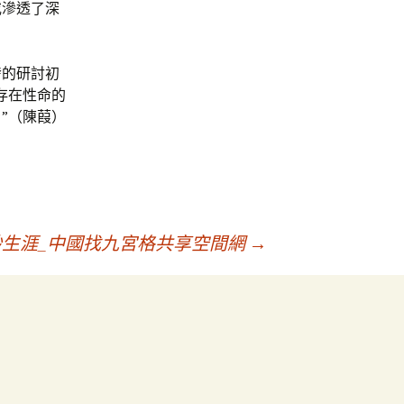
或滲透了深
發的研討初
存在性命的
”（陳葭）
生涯_中國找九宮格共享空間網
→