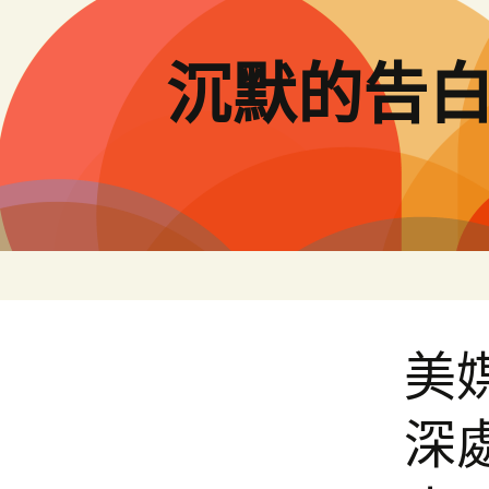
跳
至
主
沉默的告
要
內
容
美
深