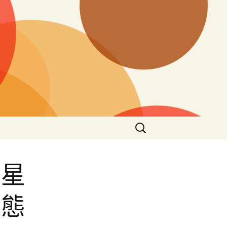
搜
尋
關
鍵
火星
字:
液態