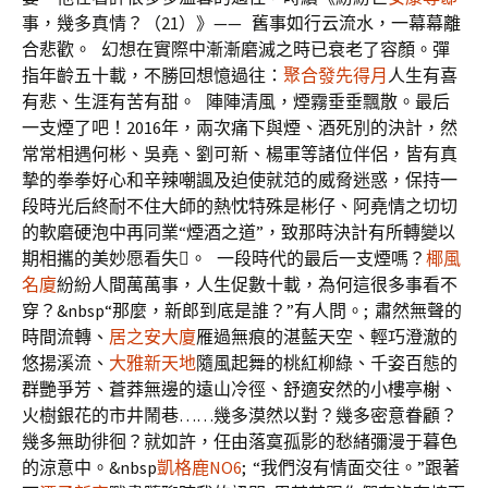
事，幾多真情？（21）》——
舊事如行云流水，一幕幕離
合悲歡。
幻想在實際中漸漸磨滅之時已衰老了容顏。彈
指年齡五十載，不勝回想憶過往：
聚合發先得月
人生有喜
有悲、生涯有苦有甜。
陣陣清風，煙霧垂垂飄散。最后
一支煙了吧！2016年，兩次痛下與煙、酒死別的決計，然
常常相遇何彬、吳堯、劉可新、楊軍等諸位伴侶，皆有真
摯的拳拳好心和辛辣嘲諷及迫使就范的威脅迷惑，保持一
段時光后終耐不住大師的熱忱特殊是彬仔、阿堯情之切切
的軟磨硬泡中再同業“煙酒之道”，致那時決計有所轉變以
期相攜的美妙愿看失。
一段時代的最后一支煙嗎？
椰風
名廈
紛紛人間萬萬事，人生促數十載，為何這很多事看不
穿？
&nbsp“那麼，新郎到底是誰？”有人問。; 肅然無聲的
時間流轉、
居之安大廈
雁過無痕的湛藍天空、輕巧澄澈的
悠揚溪流、
大雅新天地
隨風起舞的桃紅柳綠、千姿百態的
群艷爭芳、蒼莽無邊的遠山冷徑、舒適安然的小樓亭榭、
火樹銀花的市井鬧巷……幾多漠然以對？幾多密意眷顧？
幾多無助徘徊？就如許，任由落寞孤影的愁緒彌漫于暮色
的涼意中。
&nbsp
凱格鹿NO6
; “我們沒有情面交往。”跟著