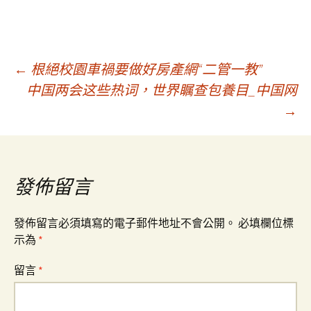
文
←
根絕校園車禍要做好房產網“二管一教”
中国两会这些热词，世界瞩查包養目_中国网
→
章
導
發佈留言
覽
發佈留言必須填寫的電子郵件地址不會公開。
必填欄位標
示為
*
留言
*