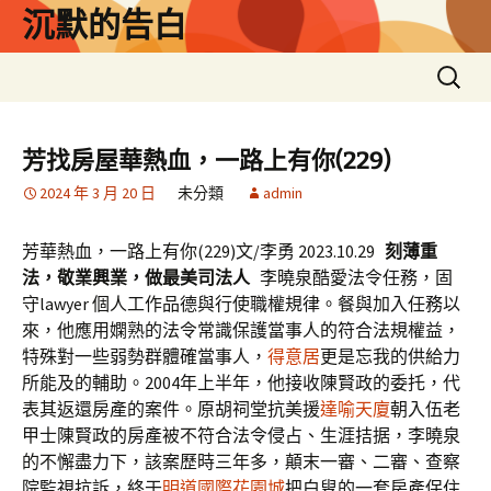
跳
沉默的告白
至
主
搜
要
尋
內
關
容
鍵
芳找房屋華熱血，一路上有你(229)
字:
2024 年 3 月 20 日
未分類
admin
芳華熱血，一路上有你(229)
文/李勇 2023.10.29
刻薄重
法，敬業興業，做最美司法人
李曉泉酷愛法令任務，固
守lawyer 個人工作品德與行使職權規律。餐與加入任務以
來，他應用嫻熟的法令常識保護當事人的符合法規權益，
特殊對一些弱勢群體確當事人，
得意居
更是忘我的供給力
所能及的輔助。2004年上半年，他接收陳賢政的委托，代
表其返還房產的案件。原胡祠堂抗美援
達喻天廈
朝入伍老
甲士陳賢政的房產被不符合法令侵占、生涯拮据，李曉泉
的不懈盡力下，該案歷時三年多，顛末一審、二審、查察
院監視抗訴，終于
明道國際花園城
把白叟的一套房產保住