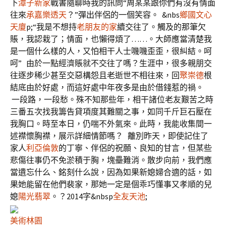
下
潭子新家
戰書隨聊時我的訊問“周某某跟你們有沒有情面
往來
承嘉樂透天
？”彈出伴侶的一個笑容。
&nbs
鄉國文心
天廈
p;“我是不想持
老朋友的家
續交往了。觸及的那筆欠
賬，我認栽了；情面，也懶得煩了……。大師應當清楚我
是一個什么樣的人，又怕相干人士嘰嘰歪歪，很糾結。呵
呵”
由於一點經濟賬就不交往了嗎？生涯中，很多親朋交
往逐步稀少甚至交惡構怨且老逝世不相往來，回
聚崇德
根
結底由於好處，而這好處中年夜多是由於借錢惹的禍。
一段路，一段愁。殊不知那些年，相干諸位老友艱苦之時
三番五次找我籌告貸項度其難關之事，如同千斤巨石壓在
我胸口。時至本日，仍喘不外氣來。此時，我能收集間一
述襟懷胸襟，展示詳細情節嗎？
離別昨天，即使記住了
家人
利亞倫敦
的丁寧、伴侶的祝願、良知的甘言，但某些
悲傷往事仍不免淤積于胸，塊壘難消。散步向前，我們應
當遺忘什么、銘刻什么說，因為如果新媳婦合適的話，如
果她能留在他們裴家，那她一定是個乖巧懂事又孝順的兒
媳
陽光翡翠
。？
2014字
&nbsp
全友天池
;
美術林園