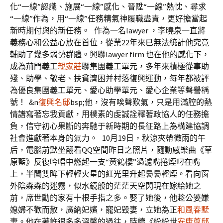
化“一線”認識、施展“一線”感化、晉陞“一線”熱忱、尋求
“一線”作為，用“一線”任務精氣神履職盡責，更好擔當起
新時期付與的新任務。
作為一名lawyer ，李曉泉一直將
義務心和公益心放在首位，從業22年來已無法統計他究竟
輔助了幾多弱勢群體。興聯lawyer firm 也在他的感化下，
成為荊門義工
親家莊
聯集團義工單元，多年來積極從事助
殘、助學、敬老、扶貧濟困并村落復興運動，每年都被評
為優良集團義工單元、愛心助學單元、愛心企業等聲譽稱
號！
&n
復興名邸
bsp;他，沒有唉聲歎氣，只是用滿腔的熱
情譜寫著忘我貢獻，用樸素的虔誠詮釋著政協人的任務擔
負，信守初心果斷的奔馳于新時期的長征路上為構建協調
社會進獻著本身的氣力。
10月19日，秋涼夾帶微雨的午
后，電腦前默坐翻看QQ空間昨日之照片，隨動感樂曲《草
原藍》反復吟唱中燃起一支“黃鶴樓”過濾嘴捲煙叼在嘴
上，半闔雙眸下輕輕火星的紅光里升起裊裊輕煙。看向窗
外陰森森的迷霧，似水鏡般的茫茫天空閃現在嫁給她之
前，席世勳的家有十根手指之多。娶了她後，他趁公婆嫌
媳婦不歡而散，廣納妃嬪，寵妃毀妻，立她為正
和風春墅
妻。他在著許很多多溫馨的過往，時續《紛紛世
安康尊邸