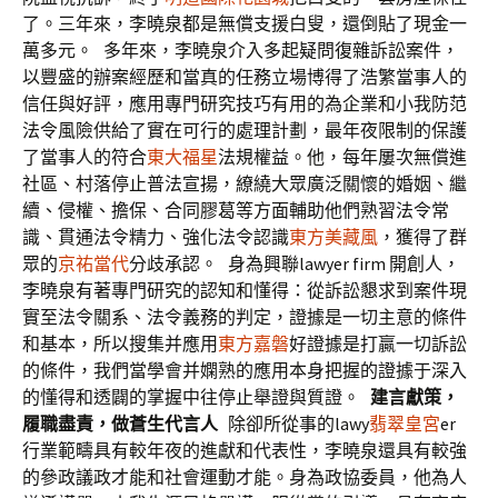
了。三年來，李曉泉都是無償支援白叟，還倒貼了現金一
萬多元。
多年來，李曉泉介入多起疑問復雜訴訟案件，
以豐盛的辦案經歷和當真的任務立場博得了浩繁當事人的
信任與好評，應用專門研究技巧有用的為企業和小我防范
法令風險供給了實在可行的處理計劃，最年夜限制的保護
了當事人的符合
東大福星
法規權益。他，每年屢次無償進
社區、村落停止普法宣揚，繚繞大眾廣泛關懷的婚姻、繼
續、侵權、擔保、合同膠葛等方面輔助他們熟習法令常
識、貫通法令精力、強化法令認識
東方美藏風
，獲得了群
眾的
京祐當代
分歧承認。
身為興聯lawyer firm 開創人，
李曉泉有著專門研究的認知和懂得：從訴訟懇求到案件現
實至法令關系、法令義務的判定，證據是一切主意的條件
和基本，所以搜集并應用
東方嘉磐
好證據是打贏一切訴訟
的條件，我們當學會并嫻熟的應用本身把握的證據于深入
的懂得和透闢的掌握中往停止舉證與質證。
建言獻策，
履職盡責，做蒼生代言人
除卻所從事的lawy
翡翠皇宮
er
行業範疇具有較年夜的進獻和代表性，李曉泉還具有較強
的參政議政才能和社會運動才能。身為政協委員，他為人