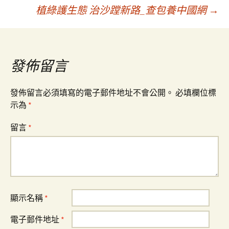
植綠護生態 治沙蹚新路_查包養中國網
→
章
導
發佈留言
覽
發佈留言必須填寫的電子郵件地址不會公開。
必填欄位標
示為
*
留言
*
顯示名稱
*
電子郵件地址
*