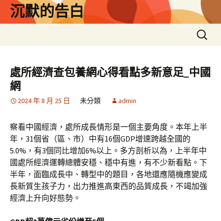
跳
沉默的告白
至
主
搜
要
尋
內
關
容
鍵
處所經濟查包養網心得看點多新意足_中國
字:
網
2024 年 8 月 25 日
未分類
admin
察看中國經濟，處所成長情形是一個主要角度。本年上半
年，31個省（區、市）中有16個GDP增速跨越全國的
5.0%，有3個同比增加6%以上。多方剖析以為，上半年中
國處所經濟運轉總體安穩、穩中有進，有不少新看點。下
半年，面臨成長中、轉型中的題目，各地還應隨機應變成
長新質生孩子力，出力推進高東西的品質成長，不竭加強
經濟上升向好態勢。