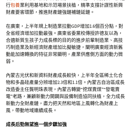
行
包養
業利用基地和示范場景扶植，精準支撐計謀性新興
財產要害環節，推進財產鏈強鏈補鏈延鏈。
在廣東，上半年規上制造業拉動GDP增加1.6個百分點，對
全省經濟增加拉動最強。廣東省委黨校傳授許德友以為，
合適新質生孩子力成長標的目的的進步前輩制造業、高技
巧制造業及新經濟財產增加比擬敏捷，闡明廣東經濟新舊
動能加速轉換的特征非常顯明，產業供應側方面的動力微
弱。
內蒙古光伏和新資料財產成長較快，上半年全區稀土化合
物和多晶硅產量分辨增加2.3倍和1.1倍。內蒙古自治區成長
改造委主任龔明珠表現，內蒙古轉變“挖煤賣煤”“發電賣
電”老路，兼顧新動力開闢與設備制造協同扶植，全力成長
新動力全財產鏈，盡力把天然和地區上風轉化為財產上
風，帶動地域連續成長。
成長后勁無望進一個步驟加強