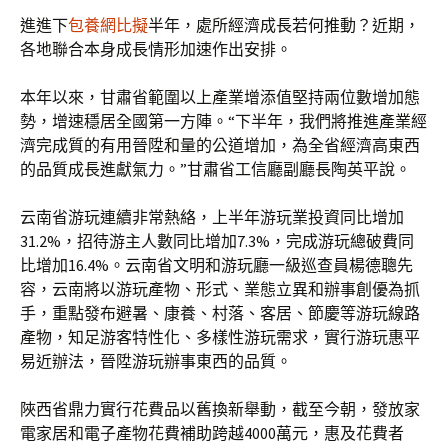
進進下
包養網比擬
半年，處所經濟成長若何推動？近期，
各地聯合本身成長情形加速作出安排。
本年以來，甘肅省範圍以上產業增添值堅持兩位數增加態
勢，增速穩居全國第一方陣。“下半年，我們將推進產業經
濟完成質的有用晉陞和量的公道增加，為全省經濟高東西
的品質成長進獻氣力。”甘肅省工信廳副廳長陶英平說。
云南省游玩連續非常熱絡，上半年游玩業投資同比增加
31.2%，招待游主人數同比增加7.3%，完成游玩總破費同
比增加16.4%。云南省文明和游玩廳一級巡查員楊德聰先
容，云南將以游玩產物、形式、業態立異和辦事創優為抓
手，重點發布避暑、康養、村落、客居、節慶等游玩線路
產物，知足游客特性化、多樣性游玩需求，實行游玩惠平
易近辦法，晉陞游玩辦事東西的品質。
陜西省鼎力實行花費品以舊換新舉動，截至今朝，發放家
電家居和電子產物花費補助跨越4000萬元，惠及花費者