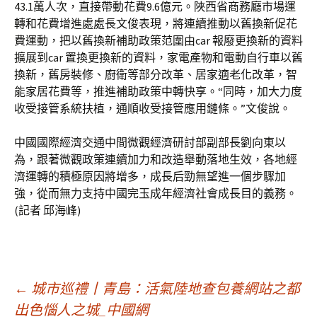
43.1萬人次，直接帶動花費9.6億元。陜西省商務廳市場運
轉和花費增進處處長文俊表現，將連續推動以舊換新促花
費運動，把以舊換新補助政策范圍由car 報廢更換新的資料
擴展到car 置換更換新的資料，家電產物和電動自行車以舊
換新，舊房裝修、廚衛等部分改革、居家適老化改革，智
能家居花費等，推進補助政策中轉快享。“同時，加大力度
收受接管系統扶植，通順收受接管應用鏈條。”文俊說。
中國國際經濟交通中間微觀經濟研討部副部長劉向東以
為，跟著微觀政策連續加力和改造舉動落地生效，各地經
濟運轉的積極原因將增多，成長后勁無望進一個步驟加
強，從而無力支持中國完玉成年經濟社會成長目的義務。
(記者 邱海峰)
文
←
城市巡禮丨青島：活氣陸地查包養網站之都
出色惱人之城_中國網