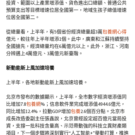
投資、範圍以上產業增添值、貨色進出口總額、普通公共
預算支出等目標增速位居全國第一，地域生孩子總值增速
位居全國第二。
從總量看，上半年，有5個省份經濟總量超3萬
包養網心得
億元，較往年上半年增添1個。此中，廣東和江蘇持續堅持
全國搶先，經濟總量均在6萬億元以上。此外，浙江、河南
分辨邁上4萬億元、3萬億元新臺階。
新動能新上風加速培養
上半年，各地新動能新上風加速培養。
北京市發布的數據顯示，上半年，全市數字經濟增添值同
比增加7.8
包養網
%；信息軟件業完成增添值4944.6億元，
同比增加12.4%，拉動GDP增加
包養
2.6個百分點。北京市
成長改造委副主任張鑫說，北京曾經設定超百億元當局投
資，支撐一批科技含量高、示范帶動強的科技立異財產類
項目，下一個步驟將深刻實行“人工智能+”舉動打算，推進