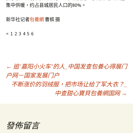
集中供暖，约占县城居民人口的80%。
新华社记者
包養網
曹槟 摄
< 1 2 3 4 5 6
文
←
追“嘉阳小火车”的人_中国发查包養心得展门
户网－国家发展门户
不断涨价的羽绒服，把市场让给了军大衣？_
章
中查甜心寶貝包養網国网
→
導
覽
發佈留言