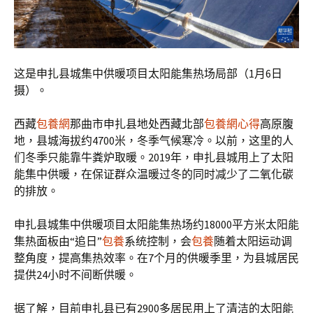
这是申扎县城集中供暖项目太阳能集热场局部（1月6日
摄）。
西藏
包養網
那曲市申扎县地处西藏北部
包養網心得
高原腹
地，县城海拔约4700米，冬季气候寒冷。以前，这里的人
们冬季只能靠牛粪炉取暖。2019年，申扎县城用上了太阳
能集中供暖，在保证群众温暖过冬的同时减少了二氧化碳
的排放。
申扎县城集中供暖项目太阳能集热场约18000平方米太阳能
集热面板由“追日”
包養
系统控制，会
包養
随着太阳运动调
整角度，提高集热效率。在7个月的供暖季里，为县城居民
提供24小时不间断供暖。
据了解，目前申扎县已有2900多居民用上了清洁的太阳能