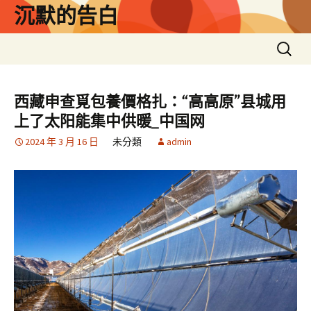
跳
沉默的告白
至
主
搜
要
尋
內
關
容
鍵
西藏申查覓包養價格扎：“高高原”县城用
字:
上了太阳能集中供暖_中国网
2024 年 3 月 16 日
未分類
admin