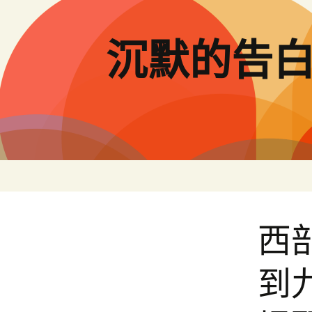
跳
至
主
沉默的告
要
內
容
西
到