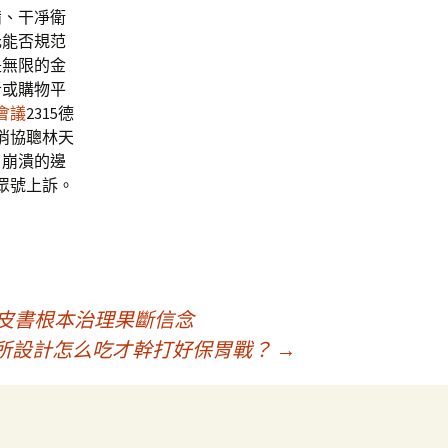
備、干凈衛
元能否規范
是無限的金
者或購物平
會議
2315德
消協聰林天
了崩潰的邊
眾號上訴。
皮書根本治理果斷信念
意診所設計怎么吃才幹打好保胃戰？
→