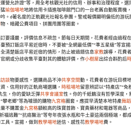
流
運營允許證”等，周全考核觀光社的信用、辦事和治理程度，選
豪猛
瑜伽場地
地將信用卡插進咖啡館門口的一台老舊自動販賣機
呻吟。d著名度的正軌觀光社報名參團。警戒報價顯明偏低的游玩
間
物、暗藏公費項目、拼團甩團等圈套。
預訂要謹嚴，評價信息不疏忽。節每日天期間，花費者經由過程
臺預訂飯店平易近宿時，不要被“全網最低價”“準五星級”等宣
周全清楚飯店平易近宿的情形，防止被過錯信息
家教
誤導，花費
店官網或分歧收集平臺對其的體驗評價，作
小樹屋
出綜合斟酌后
購
訪談
物要感性，選購商品不沖
共享空間
動。花費者在游玩目標
天資、信用好的正軌商場選購，
時租場地
留意辨認以“特產店”“免
先生，你的愛缺乏彈
共享會議室
性。你的千紙鶴沒有哲學深度，
“攀老鄉”等為噱頭的購物
九宮格
圈套。應提早清楚本地特產
舞蹈
盡量不購置金
九宮格
額較高的珠寶首飾、寶貴藥材和電器等商品，
”“祈福逃難”“抗癌醫治”等夸年夜張水瓶和牛土豪這兩個極端，都
的工具。宣揚，做到
教學場地
迷信、感性花
教學場地
費。