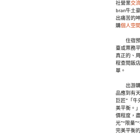
社營業
交
bran牛土
出痛苦的
購
個人空
住宿
臺或票務平
真正的、
程查閱飯
單。
出游
品應到有
巨匠”「牛
美平衡。」
價程度，
光”“限量
完美平衡