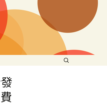
搜
尋
關
鍵
合發
字:
花費