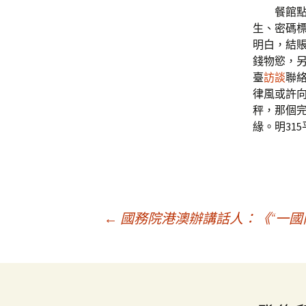
餐館
生、密碼
明白，結
錢物慾，
臺
訪談
聯
律風或許向
秤，那個
緣。明31
文
←
國務院港澳辦講話人：《“一國
章