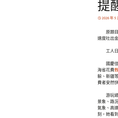
提
2026 年 5
原題
速度吐出
工人日
國慶
海省花費
躲、新疆等
費者安然
游玩
景象、路
氣象、高
刻，她看到