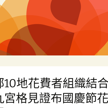
白
部10地花費者組織結
九宮格見證布國慶節