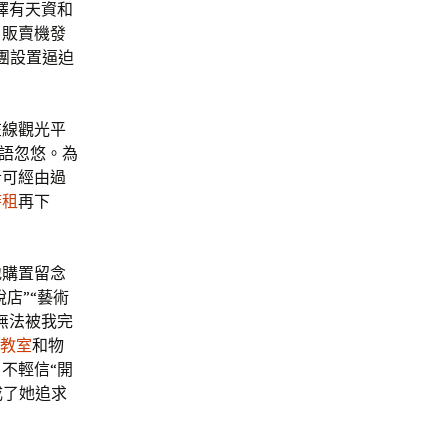
擇有天資和
，販賣機發
團設置逼迫
在線觀光平
揚語忽悠。為
者可經由過
時租
再下
地購置留念
稅店”“藝術
無法被我完
教室
和物
不輕信“開
成了她追求