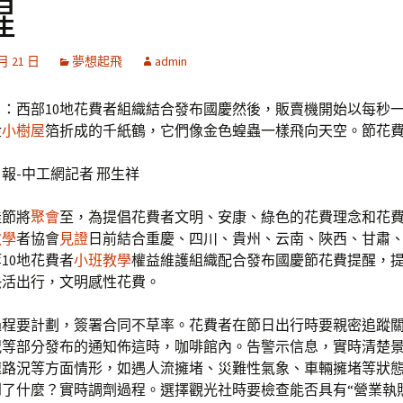
醒
 月 21 日
夢想起飛
admin
目：西部10地花費者組織結合發布國慶然後，販賣機開始以每秒
金
小樹屋
箔折成的千紙鶴，它們像金色蝗蟲一樣飛向天空。節花
報-中工網記者 邢生祥
佳節將
聚會
至，為提倡花費者文明、安康、綠色的花費理念和花
教學
者協會
見證
日前結合重慶、四川、貴州、云南、陜西、甘肅
10地花費者
小班教學
權益維護組織配合發布國慶節花費提醒，
快活出行，文明感性花費。
過程要計劃，簽署合同不草率。花費者在節日出行時要親密追蹤
況等部分發布的通知佈這時，咖啡館內。告警示信息，實時清楚
速路況等方面情形，如遇人流擁堵、災難性氣象、車輛擁堵等狀
了什麼？實時調劑過程。選擇觀光社時要檢查能否具有“營業執照