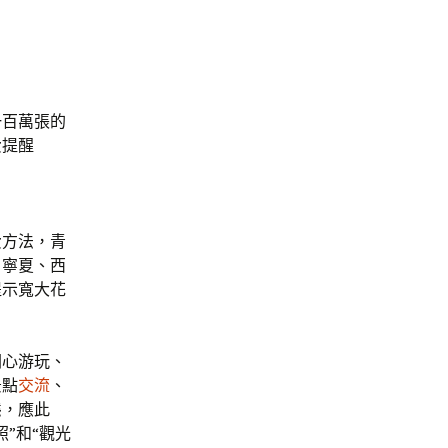
一百萬張的
費提醒
費方法，青
、寧夏、西
提示寬大花
關心游玩、
景點
交流
、
態，應此
”和“觀光