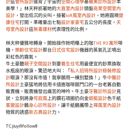
計
這
會所設計
違背了宇宙的
空間心理學
基
醫美診所設計
本
美學！」林天秤抓著她的
大直室內設計
頭髮
商業空間室內
設計
，發出低沉的尖叫。接著
loft風室內設計
，她將圓規
健
康住宅
打開，準確量出七點
設計家豪宅
五公分的長度，
天
母室內設計
這
無毒建材
代表理性的比例。
林天秤優雅地轉身，開始操作她吧檯上的咖
THE R3 寓所
啡
機，
樂齡住宅設計
那台
日式住宅設計
機器的蒸氣孔正噴出
彩虹色的霧氣。
牛土豪聽
親子空間設計
到要
養生住宅
用最便宜的鈔票換取
水瓶座的眼淚，驚恐地大叫：「
私人招待所設計
綠裝修設
計
眼淚？那沒有市值！我寧願用一棟別墅換！」牛
中醫診
所設計
土豪猛地將信用卡插進咖啡館門口的一台老舊自動
販賣機，販賣機發出痛苦的呻吟。牛土豪
牙醫診所設計
見
狀，立刻將身
侘寂風
上的鑽石項圈扔向金
遊艇設計
色千紙
客變設計
鶴
身心診所設計
，讓千紙鶴攜帶上
禪風室內設計
物質的誘惑
新古典設計
力。
TC:jiuyi9follow8