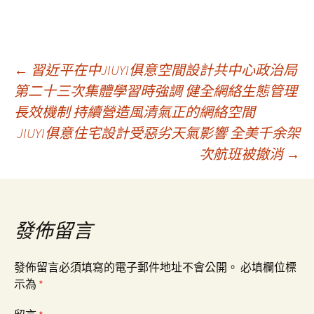
文
←
習近平在中JIUYI俱意空間設計共中心政治局
第二十三次集體學習時強調 健全網絡生態管理
長效機制 持續營造風清氣正的網絡空間
章
JIUYI俱意住宅設計受惡劣天氣影響 全美千余架
次航班被撤消
→
導
覽
發佈留言
發佈留言必須填寫的電子郵件地址不會公開。
必填欄位標
示為
*