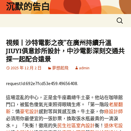
跳
沉默的告白
至
主
搜
要
尋
內
關
容
鍵
視頻丨沙特電影之夜”在廣州持續升溫
字:
JIUYI俱意診所設計，中沙電影深刻交通共
探一起配合遠景
2025 年 12 月 2 日
夢想起飛
admin
requestId:692e7fcd53e459.49656408.
這場混亂的中心，正是金牛座霸總牛土豪。他站在咖啡館
門口，被藍色傻氣光束照得眼睛生疼。「第一階段
老屋翻
新
：情
豪宅設計
感對等與質感互換。牛土豪，你
綠設計師
必須用你最便宜的一張鈔票，換取張水瓶最貴的一滴淚
水。」「失衡！徹底的失
民生社區室內設計
衡！
退休宅設