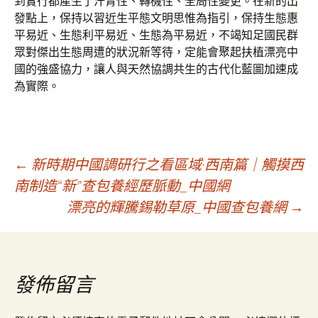
到實行都產生了汗青性、轉機性、全局性變更。在新的出
發點上，保持以習近生平態文明思惟為指引，保持生態惠
平易近、生態利平易近、生態為平易近，不竭知足國民群
眾對傑出生態周遭的狀況新等待，定能會聚起扶植漂亮中
國的強盛協力，讓人與天然協調共生的古代化藍圖加速成
為實際。
文
←
新時期中國調研行之看區域·西南篇｜觸摸西
南制造“新”查包養經歷脈動_中國網
漂亮的輝騰錫勒草原_中國查包養網
→
章
導
發佈留言
覽