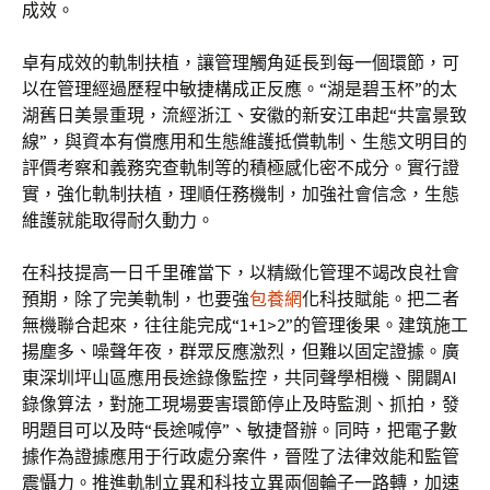
成效。
卓有成效的軌制扶植，讓管理觸角延長到每一個環節，可
以在管理經過歷程中敏捷構成正反應。“湖是碧玉杯”的太
湖舊日美景重現，流經浙江、安徽的新安江串起“共富景致
線”，與資本有償應用和生態維護抵償軌制、生態文明目的
評價考察和義務究查軌制等的積極感化密不成分。實行證
實，強化軌制扶植，理順任務機制，加強社會信念，生態
維護就能取得耐久動力。
在科技提高一日千里確當下，以精緻化管理不竭改良社會
預期，除了完美軌制，也要強
包養網
化科技賦能。把二者
無機聯合起來，往往能完成“1+1>2”的管理後果。建筑施工
揚塵多、噪聲年夜，群眾反應激烈，但難以固定證據。廣
東深圳坪山區應用長途錄像監控，共同聲學相機、開闢AI
錄像算法，對施工現場要害環節停止及時監測、抓拍，發
明題目可以及時“長途喊停”、敏捷督辦。同時，把電子數
據作為證據應用于行政處分案件，晉陞了法律效能和監管
震懾力。推進軌制立異和科技立異兩個輪子一路轉，加速