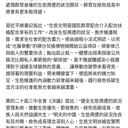
處理群眾身邊的生態周遭的狀況題目，群眾在綠色成長中
將會有更多取得感。
習近平總書記指出，“生態文明是國民群眾配合介入配合扶
植配合享有的工作”。改良生態周遭的狀況、進步維護程
度，需求全社會的配合盡力。經由過程小法式辨認，以完
成“光盤舉動”的積分兌換禮物捐贈給公益項目，領會律己
與助人的雙重快活；輸出起止點，一鍵算出搭乘搭座公共
路況比開私人車節儉的“碳排放”，直不雅感觸感染小我選
擇對于減緩全球變熱的意義……讓舉動改變帶來看得見、
摸得著的現實利益，帶來轉變當下、塑造將來的精力知
足，生態維護的內涵動力就會越來越強，踐行綠色低碳生
涯方法的社會氣氛也會越來越濃重。
黨的二十屆三中全會《決議》提出：“健全生態周遭的狀況
管理系統，推動生態優先、節儉集約、綠色低碳成長，增
進人與天然協調共生。”明天的中國，生態周遭的狀況改良
有目共睹，綠色成長理念深刻人心，生態文明扶植從實際