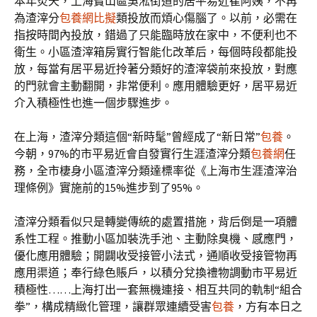
本年炎天，上海寶山區吳淞街道的居平易近崔阿姨，不再
為渣滓分
包養網比擬
類投放而煩心傷腦了。以前，必需在
指按時間內投放，錯過了只能臨時放在家中，不便利也不
衛生。小區渣滓箱房實行智能化改革后，每個時段都能投
放，每當有居平易近拎著分類好的渣滓袋前來投放，對應
的門就會主動翻開，非常便利。應用體驗更好，居平易近
介入積極性也進一個步驟進步。
在上海，渣滓分類這個“新時髦”曾經成了“新日常”
包養
。
今朝，97%的市平易近會自發實行生涯渣滓分類
包養網
任
務，全市棲身小區渣滓分類達標率從《上海市生涯渣滓治
理條例》實施前的15%進步到了95%。
渣滓分類看似只是轉變傳統的處置措施，背后倒是一項體
系性工程。推動小區加裝洗手池、主動除臭機、感應門，
優化應用體驗；開闢收受接管小法式，通順收受接管物再
應用渠道；奉行綠色賬戶，以積分兌換禮物調動市平易近
積極性……上海打出一套無機連接、相互共同的軌制“組合
拳”，構成精緻化管理，讓群眾連續受害
包養
，方有本日之