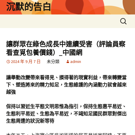
跳
沉默的告白
至
主
搜
要
尋
內
關
容
鍵
讓群眾在綠色成長中連續受害（評論員察
字:
看查覓包養價錢）_中國網
2024 年 9 月 7 日
未分類
admin
讓舉動改變帶來看得見、摸得著的現實利益，帶來轉變當
下、塑造將來的精力知足，生態維護的內涵動力就會越來
越強
保持以習近生平態文明思惟為指引，保持生態惠平易近、
生態利平易近、生態為平易近，不竭知足國民群眾對傑出
生態周遭的狀況新等待