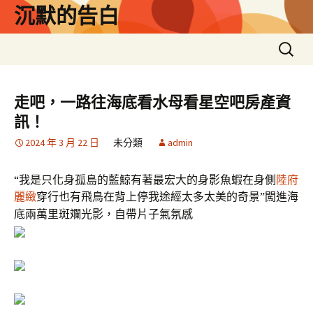
跳
沉默的告白
至
主
搜
要
尋
內
關
容
鍵
走吧，一路往海底看水母看星空吧房產資
字:
訊！
2024 年 3 月 22 日
未分類
admin
“我是只化身孤島的藍鯨有著最宏大的身影魚蝦在身側
陸府
麗緻
穿行也有飛鳥在背上停
闖進海
我途經太多太美的奇景
”
底兩萬里斑斕光影，自帶片子氣氛感