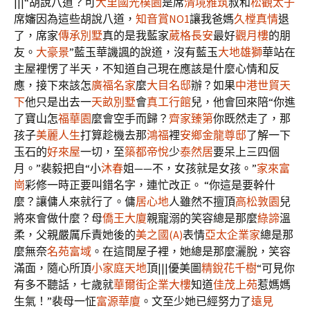
|||“胡說八道？可
大里國光樸園
是席
清境雅筑
叔和
松觀太子
席嬸因為這些胡說八道，
知音賞NO1
讓我爸媽
久樘真情
退
了，席家
傳承別墅
真的是我藍家
葳格長安
最好
觀月樓
的朋
友。
大豪景
”藍玉華譏諷的說道，沒有藍玉
大地雄獅
華站在
主屋裡愣了半天，不知道自己現在應該是什麼心情和反
應，接下來該怎
廣福名家
麼
大目名邸
辦？如果
中港世貿天
下
他只是出去一
天畝別墅
會
真工行館
兒，他會回來陪“你進
了寶山怎
福華園
麼會空手而歸？
齊家臻第
你既然走了，那
孩子
美麗人生
打算趁機去那
鴻福
裡
安鄉金龍尊邸
了解一下
玉石的
好來屋
一切，至
築都帝悅
少
泰然居
要呆上三四個
月。”裴毅把自“小
沐春
姐——不，女孩就是女孩。”
家來富
崗
彩修一時正要叫錯名字，連忙改正。 “你這是要幹什
麼？讓傭人來就行了。傭
居心地
人雖然不擅頂
高松敦園
兒
將來會做什麼？母
僑王大廈
親寵溺的笑容總是那麼
綠諦
溫
柔，父親嚴厲斥責她後的
美之國(A)
表情
亞太企業家
總是那
麼無奈
名苑富域
。在這間屋子裡，她總是那麼灑脫，笑容
滿面，隨心所頂
小家庭天地
頂|||優美圖
精銳花千樹
“可見你
有多不聽話，七歲就
華爾街企業大樓
知道
佳茂上苑
惹媽媽
生氣！”裴母一怔
富源華廈
。文至少她已經努力了
遠見