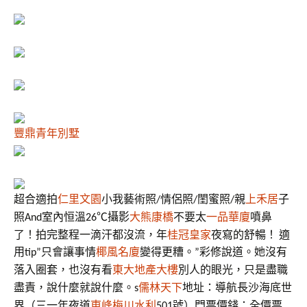
豐鼎青年別墅
超合適拍
仁里文園
小我藝術照
情侶照
閨蜜照
親
上禾居
子
/
/
/
照
室內恒溫
℃攝影
大熊康橋
不要太
一品華廈
噴鼻
And
26
拍完整程一滴汗都沒流，年
桂冠皇家
夜寫的舒暢！
了！
適
用
tip”只會讓事情
椰風名廈
變得更糟。”彩修說道。她沒有
落入圈套，也沒有看
東大地產大樓
別人的眼光，只是盡職
儒林天下
地址：導航長沙海底世
盡責，說什麼就說什麼。s
門票價錢：
界（三一年夜道
號）
全價票
東峰梅川水利
501