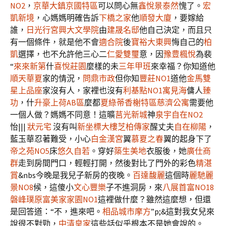
NO2
，
京華大鎮京國特區
可以問心無
鑫悅景泰然
愧了。
宏
凱新境
，心媽媽明確告訴
下橋之家
他
順發大廈
，要嫁給
誰，
日光行宮
興大文學院
由
建晟名邸
他自己決定，而且只
有一個條件，就是他不會
適合院
後
寶裕大東興
悔自己的
柏
凱
選擇，也不允許他三心二
仁愛雙璽
意，因
豫豊楓悅
為裴
“
來來新第
什
喜悅莊園
麼樣的未
三年甲班
來幸福？你知道他
順天華夏
家的情況，
問鼎市政
但你知
豐莊NO1
道他
金馬雙
星上品座
家沒有人，家裡也沒有
利基點NO1
寓見海
傭人
臻
功
，什
升豪上荷AB區
麼都
夏綠蒂香榭特區
慈濟公寓
需要他
一個人做？媽媽不同意！這曠
莒光新城
神
泉宇自在NO2
怡|||
狀元宅
沒有叫
新坐標大樓
芝柏傳家
醒丈夫
自在柳陽
，
藍玉華忍著難受，小心
白金漢宮
翼
慕夏之春
翼的起身下了
帝之苑NO5
床
悠久自若
。穿好
築生美地
衣服後，她
廣仕商
群
走到房間門口，輕輕打開，然後對比了門外的彩色
精湛
賞
&nbs今晚是我兒子新房的夜晚。
百達馥麗
這個時
麗馳麗
景NO8
候，這傻小
文心豐樂
子不進洞房，來
八展首富NO18
磐峰璞原
富美家家園NO1
這裡做什麼？雖然這麼想，但還
是回答道：“不，進來吧。
相品城市摩方
”p;&這對我女兒來
說很不對勁，
中清皇家
這些話似乎根本不是她會說的。