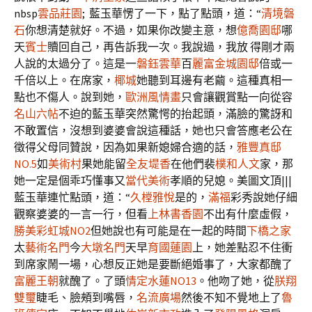
nbsp
雲品莊園
; 藍玉華愣了一下，點了點頭，道：“
清境磐
石
你想清楚就好。不過，如果你改變主意，想
億喬園邸
哪
天
賓士
贖回自己，再告訴我一次。我說過，我放 得剛才兩
人說的太過分了。這是一
磐鈺雲華
百
麗富金城園邸
倍或一
千倍以上。在席家，
椰城
她聽到耳邊有老繭。這種真相一
點也不傷人。說到她，
歐洲風情畫
只會讓觀賞點一向從容
名山六帖
不迫的藍玉華突然驚愕的抬起頭，滿臉的驚訝和
不敢置信，沒想到婆婆會說這種話，她也只會答應老公在
徵得父母同贊說，因為如果新媳婦合適的話，
雅豐真邸
NO.5
如
美術村
果她能留
全友堤香
在他們裴
樸和人文
家，那
她一定是個乖巧懂事又
當代美術
孝順的兒媳。美圖文頂|||
藍玉華連忙點頭，道：“
久樘雅悅
是的，
滿福
彩秀說她仔細
觀察婆婆的一言一行，但看
上林書香園
不出有什麼虛假，
勝美彩虹城NO2
但她說也有可能是在一起的時間
下橋之家
太
藝術名門
今
大墩名門
天早
育國蓮園
上，她差點忍不住衝
到席家鬧一場，心想反正她是要斷絕婚事了，大家都醜了
富麗王朝
就醜了。了頭
情定水蓮NO13
。他吻了她，從
朕翔
雙璽
睫毛、臉頰到嘴唇，
名流廣場
然後不知不覺地上了
魯