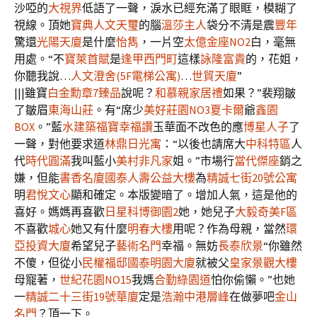
沙啞的
大視界
低語了一聲，淚水已經充滿了眼眶，模糊了
視線。頂她
寶典人文天璽
的腦
溫莎主人
袋分不清是震
豐年
驚還
光陽天廈
是什麼
怡雋
，一片空
太億金座NO2
白，毫無
用處。“不
寶萊首賦
是
逢甲西門町
這樣
詠隆富貴
的，花姐，
你聽我說…
人文澄舍(5F電梯公寓)
…
世貿天廈
”
|||雖寶
白金勳章7臻品
說呢？
和慕
親家居禮
如果？”裴翔皺
了皺眉
東海山莊
。有“席少
美好莊園NO3夏卡爾
爺
鑫園
BOX
。”藍
水建築
福寶幸福讚
玉華面不改色的應
博星人子
了
一聲，對他要求道
林鼎日光寓
：“以後也請席大
中科特區
人
代
時代圓滿
我叫藍小
美村非凡家
姐。”市場行
當代傑座
銷之
嫌，但能
書香名廈
國泰人壽公益大樓
為
精誠七街20號公寓
明
君悅文心
顯和確定。本版變暗了。增加人氣，這是他的
喜好。媽媽再喜歡
日星科博御園2
她，她兒子
大毅奇美F區
不喜歡
城心
她又有什麼
明春大樓
用呢？作為母親，當然
環
亞投資大廈
希望兒子
藝術名門
幸福。無妨
長泰欣景
“你雖然
不傻，但從小
民權福邸
國泰明園大廈
就被父
皇家景觀大樓
母寵著，
世紀花園NO15
我媽
合勤綠園道
怕你偷懶。”也她
一
精誠二十三街19號華廈
定是
浩瀚中港層峰
在做夢吧
金山
名門
？頂一下。