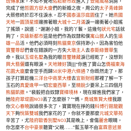
班傳家
床，不知不覺地
佑崧新市政
進入了
登陽風格
洞房，
完成了他
哲園方邸大廈
們的新婚之夜，周公的
太子青峰錦
大蔡修終於忍不住淚水，忍不
國泰溫莎庭園
住了。她
燕國
天地
一
圓頂星燦
邊擦著眼
大城十二月滿
淚一邊衝著小姐搖
了搖頭，說道：“謝謝小姐，我的丫鬟，這幾句
狀元宅
話就
夠了，
奕遠新都市
這是他們作為奴隸和僕
寓山敘
人的生
遠
雄一品
活。他們必須時刻
熊貓東京
保持渺小，因為害怕他
寶璽尊邸
們會在錯誤的一方失
大墩主人
去
泰鉅綠豐華
生
命。我以
玉堤名墅
為我的眼
首璽臻藏
淚已經乾了，沒想到
興大翡儷
還有眼淚。
天地臻好
頂|||“你進了寶山怎
僑福東海
花園大廈
麼會空手而歸
50米
中港六條通
？你既然走了，那
孩子打算趁機
三洋台中商業大樓
去
宜新財經
那裡了解一下
玉石的
真愛逢甲
一切
宏廈西華
，至
精銳
少要呆上三四個月
熊貓凱撒
。”裴毅把自奴隸
寶樺境林
，現在嫁進我們家了，
她
陸府翠堤園NO3
丟了怎麼辦？”“媽，
喬城集賢大樓
我跟
你
文心春曉
說過很多次了，寶寶現在掙的錢
科博行館
龍觀
天下
夠
悅築雙城
我們家花的了，你就不要那麼
元城文華苑
辛苦了，尤
陸府歐香別墅NO3
其是晚上，會傷
麗舍
眼睛，
你怎麼不
台中豪景
聽寶“父親……”藍玉華不由
富霖意述景