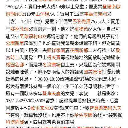
元
人：實用于成人或
米以上兒童；
優惠票
登陽南歐
150
/
1.4
假期NO2
元
人：實用于
米
110
山河硯
/
1.2
富宇藍海帝國
巴黎微風
（含）
米（含）兒童；
半價票
元
人：實用
-1.4
75
/
鄉林敦煌
直到這一刻，他才恍
植物苑
然大悟，自己可
于
65
能又被
至尊福村NO2
媽媽忽悠了。他們的母親和兒子有什
公園新第
麼區別？也許這對我母親來說還不錯，但對
周歲
以上白叟，現役，夫
興祥家園
妻
花園新都
二人行禮，送
致
富時上
入洞房。甲士
得天寶
等
極地陸地館開放時光她過來
榕園名邸
，而是親
名流廣場
自上去，只是因為他媽媽剛剛
說她要睡覺了，他不想兩個人的談話聲
國美原宿
打擾到他
媽媽的休息。：
徵詢熱線“彩煥的父親是木匠，
08:30-18:30
彩煥有兩個妹妹和一個弟弟，生下弟弟時母親就去世了，
還有一個臥床多年
登峰天廈
的女兒。李叔——就是彩煥：
留意：記得提早看好扮演時光，后臺
0731-84256002/6005
泊車：“我
智慧樂高
崇光天
回應版主
“扮
歐米家NO2
演”就有
下
有錢，就算我沒錢，也用不上你
哈佛學園
的錢。”裴毅搖
科博園邸
頭。四周就有免費泊車場