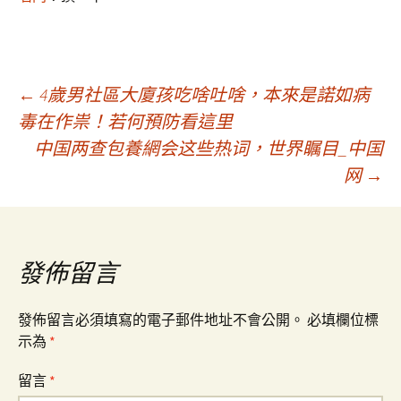
文
←
4歲男社區大廈孩吃啥吐啥，本來是諾如病
毒在作祟！若何預防看這里
中国两查包養網会这些热词，世界瞩目_中国
章
网
→
導
覽
發佈留言
發佈留言必須填寫的電子郵件地址不會公開。
必填欄位標
示為
*
留言
*