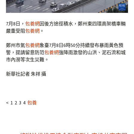
7月8日，
包養網
因後方途徑積水，鄭州東四環高架橋車輛
嚴重受阻
包養網
。
鄭州市氣
包養網
象臺7月8日6時50分持續發布暴雨黃色預
警，提請留意防范
包養網
強降雨激發的山洪、泥石流和城
市內澇等次生災難。
新華社記者 朱祥 攝
< 1 2 3 4
包養