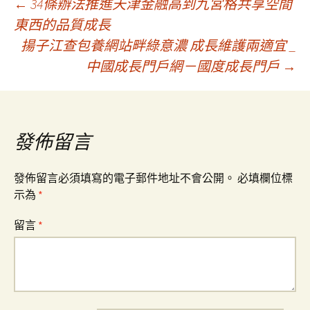
文
←
34條辦法推進天津金融高到九宮格共享空間
東西的品質成長
揚子江查包養網站畔綠意濃 成長維護兩適宜 _
章
中國成長門戶網－國度成長門戶
→
導
覽
發佈留言
發佈留言必須填寫的電子郵件地址不會公開。
必填欄位標
示為
*
留言
*