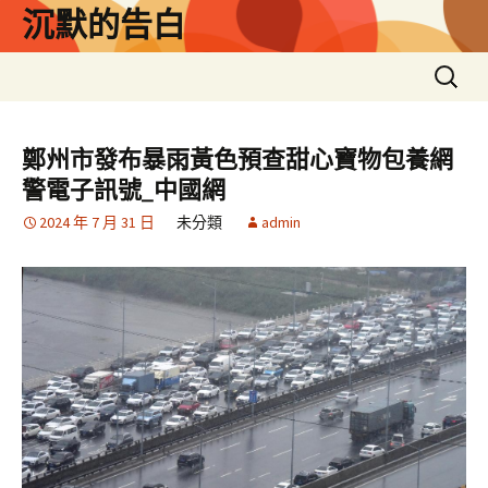
跳
沉默的告白
至
主
搜
要
尋
內
關
容
鍵
鄭州市發布暴雨黃色預查甜心寶物包養網
字:
警電子訊號_中國網
2024 年 7 月 31 日
未分類
admin