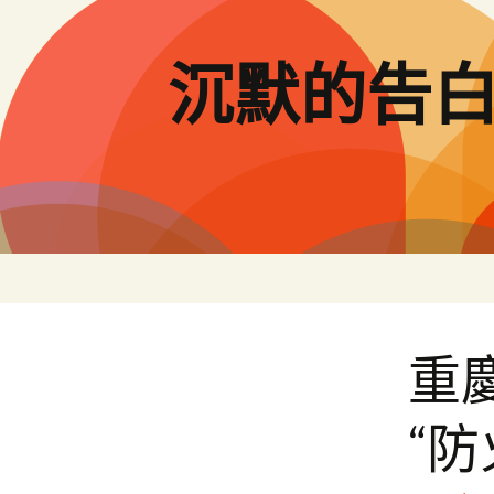
跳
至
主
沉默的告
要
內
容
重
“