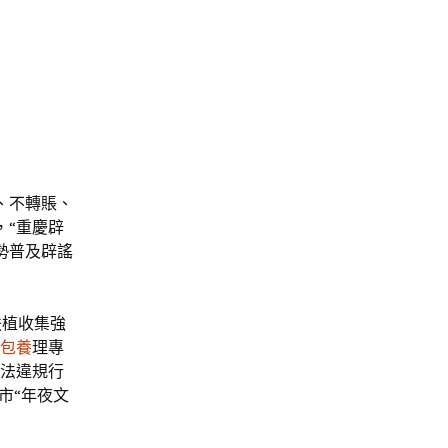
、不轉賬、
，“重慶辟
勢普及辟謠
扶植收集強
包養
理專
守法違規行
市“年夜文