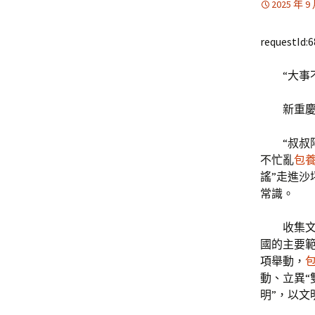
2025 年 9
requestId:
“大事
新重慶
“叔
不忙亂
包
謠”走進
常識。
收集
國的主要範
項舉動，
動、立異“
明”，以文