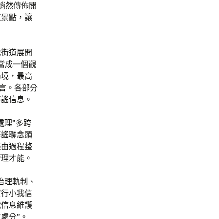
上悄然傳佈開
紅景點，讓
地街道展開
當成一個觀
過境，最高
謊言。各部分
辟謠信息。
處理”多跨
辟謠聯念頭
經由過程整
管理才能。
治理軌制、
實行小我信
我信息維護
處分”。