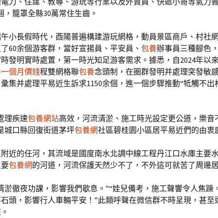
顧電力、住建、教導、游玩等行業以及外賣員、快遞小哥等氣力普
0余個，籠罩全縣30萬常住生齒。
端午小長假時代，酉陽普遍構建游玩網格，動員景區商戶、村社
了60余個游客群，當好宣揚員、平安員、
包養
辦事員三種腳色
時發明實時處置，第一時光知足游客需求。據悉，自2024年以
養一個月價錢
程雙網格聯
包養
念頭制，在圈群發明并處理突發敏
，彙集并處理平易近生訴求1150余個，進一個步驟推動“牴觸不出
處理疾速
包養網站
高效，河流清淤、施工時光設定更公道，樂音
是城口縣回復街道茅坪
包養網
社區碧桂園小區居平易近們的由衷
區附近的任河，其流域是國度南水北調中線工程丹江口水庫主要
主要
包養網
的河道，河流保護天然少不了，不外這可就苦了周邊
清淤徹夜功課，影響我們歇息。”“娃兒備考，施工聲響令人焦躁。
落石頭，影響行人車輛平安！”此類呼聲在微信群不時呈現，甚至
來。