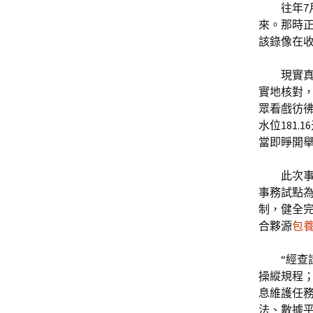
往年7
來。那時
該錄像在
現實
實地核對，
眾看戲彷
水位181
當即睜開
此次
事務試點為
制，健全
合夥源
包
“經
操縱規程
息維護任
法、數據平