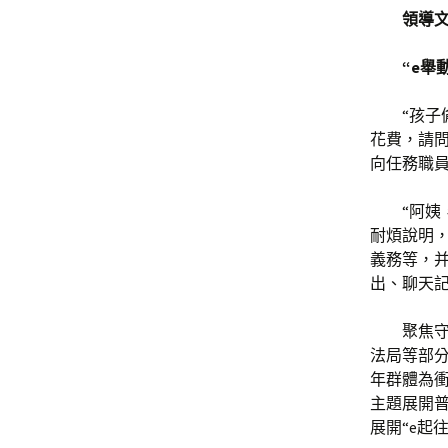
領導
“e舉
“孩子
花費，請問
向任務職
“阿姨
耐煩說明，
義務等，
出、聊天
聚焦
法局等部分
年群體為衝
主題展開
展開“e起