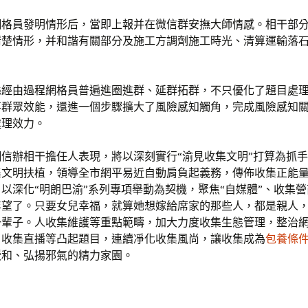
網格員發明情形后，當即上報并在微信群安撫大師情感。相干部
清楚情形，并和諧有關部分及施工方調劑施工時光、清算運輸落
。
縣經由過程網格員普遍進圈進群、延群拓群，不只優化了題目處
事群眾效能，還進一個步驟擴大了風險感知觸角，完成風險感知
處理效力。
網信辦相干擔任人表現，將以深刻實行“渝見收集文明”打算為抓
集文明扶植，領導全市網平易近自動肩負起義務，傳佈收集正能
以深化“明朗巴渝”系列專項舉動為契機，聚焦“自媒體”、收集
年望了。只要女兒幸福，就算她想嫁給席家的那些人，都是親人
一輩子。人收集維護等重點範疇，加大力度收集生態管理，整治
、收集直播等凸起題目，連續凈化收集風尚，讓收集成為
包養條
暖和、弘揚邪氣的精力家園。