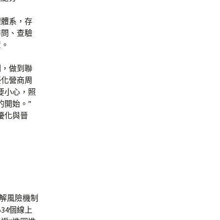
理體系，存
訪問、查驗
置。
例，做到聯
優化營商周
要小心，照
的開始。”
優化與晉
化解風險機制
34個線上