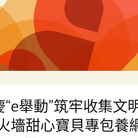
白
慶“e舉動”筑牢收集文
防火墻甜心寶貝專包養網