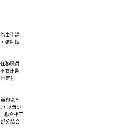
’為由引誘
場，張阿姨
”任務職員
及平臺連帶
并固定付
信辦與區司
思
，以青少
塊，聯合相干
干部分結合