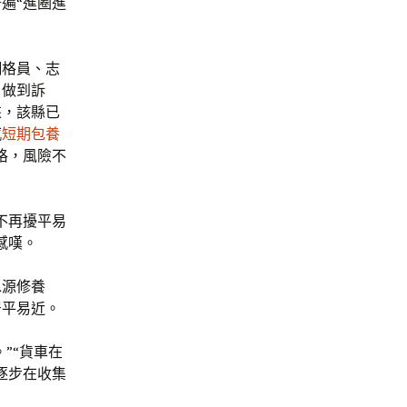
遍“進圈進
網格員、志
，做到訴
來，該縣已
感
短期包養
格，風險不
不再擾平易
感嘆。
水源修養
居平易近。
”“貨車在
逐步在收集