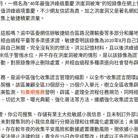
月，一條名為“40年最強洪峰過重慶 洪崖洞被淹”的短錄像在網
正值洪峰過境重慶，不少網友信認為真，加之洪崖洞又是著名網
收集上敏捷積累流量。
真這般嗎？渝中區委網信辦敏捷結合區路況運輸委等多部分和屬
經由過程平臺等多渠道求證，敏捷查明該錄像為2020年8月自己
彿與自己無關，完全沒有別的想法。洪災記憶材料，且以後洪峰
.16米低于警惕水位，并不存在洪崖洞被淹的情形，是以該錄像為
舉動，對原錄像停止刪除處置，并經由過程多種渠道向社會發布
事務，是渝中區強化收集謊言管理的縮影。以全市“收集謊言閉環
契機，該區兼顧全區33個部分、15個介入單元，樹立全區收集
完美監測、
包養網推薦
發明、辟謠、處理全流程任務規范，同時
養
、切近大眾、曝光典範、強化普法等方法，連續強化收集謊言
查證，你公司搜集、存儲有業主大批敏感小我信息，且未制訂外部
；未對搜集到的小我信息履行分類治理和往標識化處置辦法；未
務，存在較年夜的收集平安風險和數據處置運動風險。現依據小
安法停止法律約談，責令在15日內完成整改，并處以正告的行政