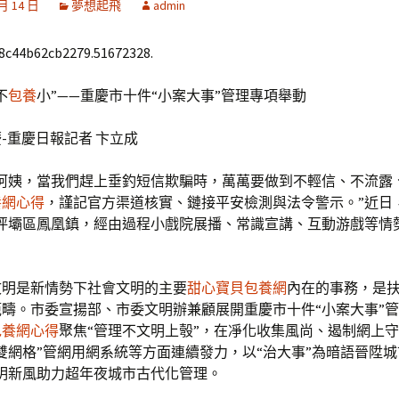
 月 14 日
夢想起飛
admin
68c44b62cb2279.51672328.
不
包養
小”——重慶市十件“小案大事”管理專項舉動
-重慶日報記者 卞立成
叔阿姨，當我們趕上垂釣短信欺騙時，萬萬要做到不輕信、不流露
養網心得
，謹記官方渠道核實、鏈接平安檢測與法令警示。”近日
沙坪壩區鳳凰鎮，經由過程小戲院展播、常識宣講、互動游戲等情
文明是新情勢下社會文明的主要
甜心寶貝包養網
內在的事務，是
疇。市委宣揚部、市委文明辦兼顧展開重慶市十件“小案大事”管
包養網心得
聚焦“管理不文明上彀”，在凈化收集風尚、遏制網上
雙網格”管網用網系統等方面連續發力，以“治大事”為暗語晉陞城
明新風助力超年夜城市古代化管理。