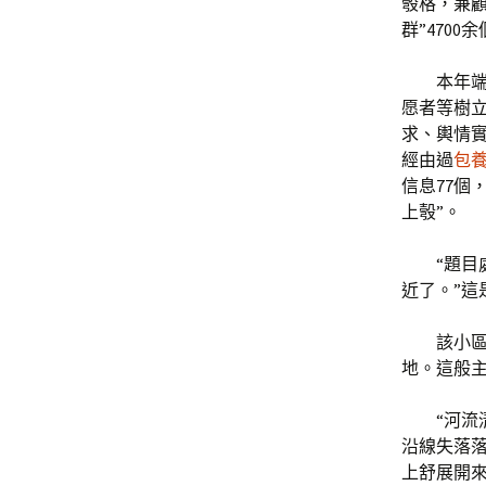
彀格，兼
群”470
本年
愿者等樹立
求、輿情實
經由過
包
信息77個
上彀”。
“題目
近了。”這
該小
地。這般
“河流
沿線失落
上舒展開