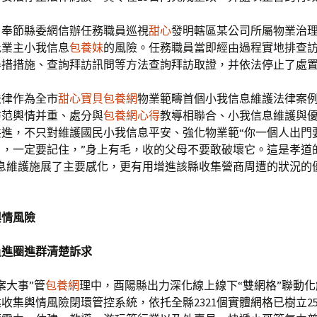
，奉節縣委網信辦任務職員巡視
甜心
發明轄區某公司所屬物業治
批業主小我信息
包養妹
的風險。任務職員當即經由過程實地排查
舉措措施、查詢拜訪訊問等方法查詢拜訪取證，并依法停止了處
法律作為全市
甜心寶貝包養網
物業範疇首個小我信息維護法律案
防范輿情并重、處分與
包養網心得
教導相聯合、小我信息維護與
共進，不只對維護國民小我信息平安、強化物業範“你一個人出門
，一定要記住，”身上有毛，收的父母不要敢破壞它。這是孝道
信息維護施展了主要感化，更有用增進該縣收集營商周遭的狀況的
輿情風險
員進圈進群清楚訴求
案大事”管
包養網
理中，酉陽縣出力深化線上線下“雙網格”聯動
收集輿情風險閉環管控系統，依托全縣2321個實體網格已樹立25