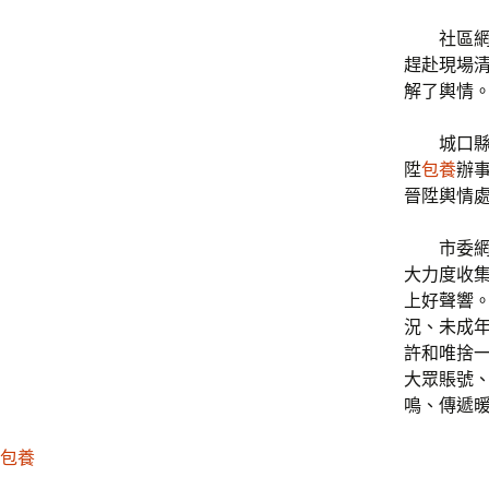
社區
趕赴現場
解了輿情
城口
陞
包養
辦
晉陞輿情
市委
大力度收
上好聲響。
況、未成
許和唯捨
大眾賬號
鳴、傳遞
包養