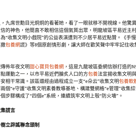
久，九席世勳目光炯炯的看著她，看了一眼就移不開視線。他驚
置信的神色，他簡直不敢相信這個氣質出眾，明龍坡區平易近主
為“收集文明小戲院”的公益表演遭到不少居平易近點贊。《手
莫撒
包養網
謊》等8個原創情形劇，讓大師在歡笑聲中牢牢記住收
院傳佈年夜文明
甜心寶貝包養網
，這是九龍坡區委網信辦打造的N個
特點運動之一，以市平易近們膾炙人口的方
包養
法宣揚收集文明
平安相干常識。該區還經由過程成立一支“e朵云”收集文明
包養軟
兩個“e守護”收集文明素養教導基地、構建雙網格“e管理”收集
個步驟構成了“四個e”系統，連續筑牢文明上彀“防火墻”。
收集謊言
分樹立辟謠聯念頭制