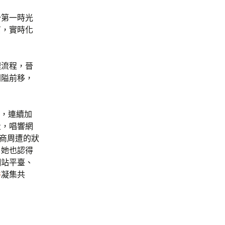
分第一時光
石，實時化
理流程，晉
關隘前移，
手，連續加
量，唱響網
營商周遭的狀
，她也認得
網站平臺、
件
凝集共