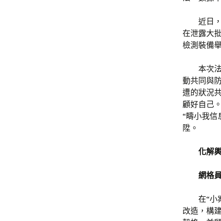
近日
在泄露大
檢測裝備
本次
動共同與
遭的狀況
顧好自己。
“疇小我
陞。
化解
網格
在“小
改造，構建