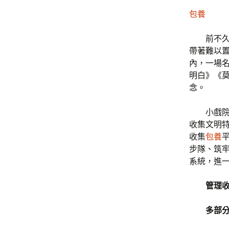
包養
前不
帶著難以
內，一場名
明白》《
念。
小戲
收集文明
收集
包養
步隊、筑牢
系統，進一
管理
多部