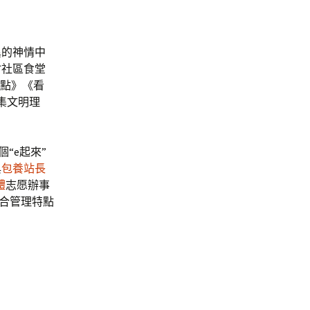
異的神情中
村社區食堂
慢點》《看
集文明理
“e起來”
與
包養站長
體
志愿辦事
綜合管理特點