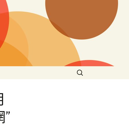
搜
尋
關
鍵
明
字:
”