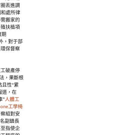
甜圈丟進調
例和處所律
停需搬家的
養殖扶植項
渡期
外，對于部
態環保督察
復工破產停
法，果斷根
且性“累
報道，在
車”
人體工
kbone工學椅
督察組對安
一名副鎮長
甚至指使企