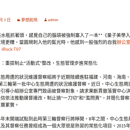
 月 3 日
夢想起飛
admin
水瓶抓著頭，感覺自己的腦袋被強制塞入了一本**《量子美學
處境更糟，當圓規刺入他的藍光時，他感到一股強烈的自我
辦公
。
iRock T07
：重提制止“活動式”整改，生態管理步進常態化
生態周遭的狀況維護督察組將于近期陸續進駐福建、河南、海南
開第三輪第一批中心生態周遭的狀況維護督察。近日，中心生態周
務引導小組辦公室專門致函被督察對象，請求果斷貫徹落實中心
信依法推動邊督邊改，制止搞“一刀切”和“濫問責”，并簡化督
下層累贅。
15年末開端試點到此時第三輪督察行將睜開，8年之間，中心生態
及其督察任務曾經成為一個大眾很是熟習的常態化項目。2015年