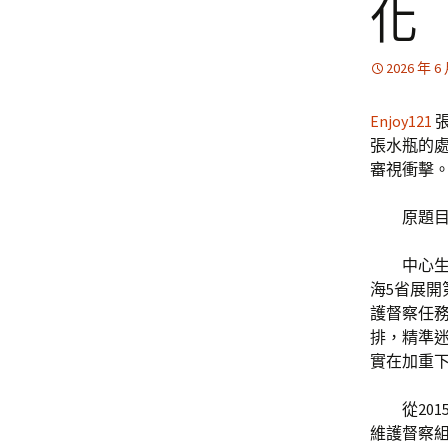
化
2026 年 6
Enjoy121
張
張水瓶的
審視衝擊
原題目
中心
海5省展
護督察任
排，精準迷
實在加重
從20
維護督察組