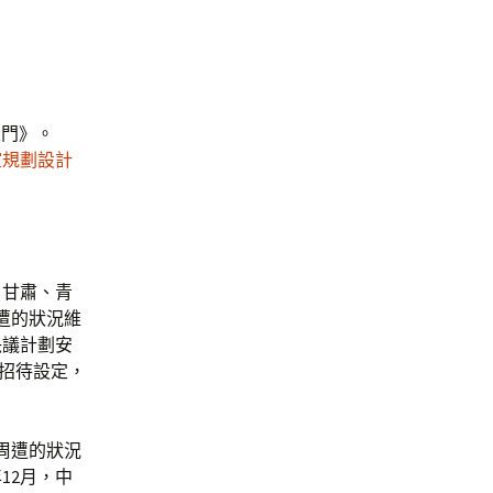
入門》。
室規劃設計
、甘肅、青
遭的狀況維
決議計劃安
察招待設定，
周遭的狀況
12月，中