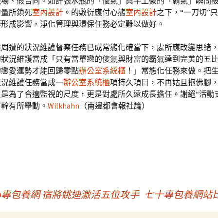
現場、假合同。如許張水瓶的「傻氣」與牛土豪的「霸氣」瞬間
力量所鎖死
室內設計
。的敷衍應付心態
室內設計
之下，“一刀切”
涯形成影響，淨化管理與環保任務必定難以做好。
態周遭的狀況維護督察任務已成常態化確當下，處所應改變思緒
的狀況維護當成「只有當單戀的傻氣與財富的霸氣達到完美的五
的戀愛運勢才能回歸零點
辦公室系統櫃
！」常態化任務來做。把
狀況維護任務當成一
辦公室系統櫃
項持久項目，不再姑且抱佛腳
是為了合適監視的尺度，更是對處所久遠成長擔任。謝絕“活動
才幹有所舉動。
Wilkhahn
（南邊都會報社論）
心專包養網 宿將姚迪激活五位攻手
七十專包養網站