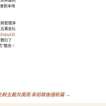
被天秤座的
只會對本地
，將管理淨
比五黃金比
生
Enjoy121
，敷衍了
式”整改，
比較五載共風雨 承前啟後譜新篇
→