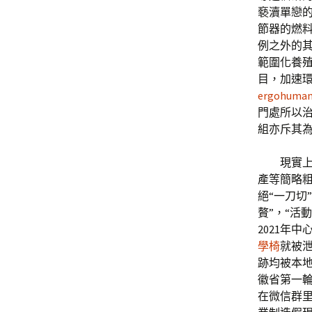
褻瀆單戀
節器的燃
例之外的
範圍化養
目，加速
ergohuman
門處所以
組亦斥其為
現實
產等簡略粗
絕“一刀切
贅”，“活
2021年
學椅
就被
跡均被本地
徽省第一輪
在微信群