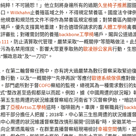
的純粹！不可饒恕！」他立刻將身邊所有的過期
久坐椅子推薦
甜
料口。
Wilkhahn
止養殖區域之外，不得規定禁養區。國度法令律
其他規章和規范性文件不得作為禁養區規定根據；對禁養區內關
殖場戶，優先支撐異地重建，對合適環保請求的畜
人體工學椅
禽
環評審批；對確需封閉的養殖
backbone工學椅
場戶，賜與公道過
 111
，防止清算取代管理，嚴禁采取“一概關停”等簡略做法。此
治污為名禁用煤炭、影響大眾夏季取熱的
歐凌辦公家具
行動，生
“懶政怠政”及“一刀切”。
上，在第二輪督察任務中，亦有誇大過嚴禁為敷衍督察采取緊迫
魯行動，以及“一概關停”“先停再說”等應付
歐德系統傢俱
應對做
”。部門處所對于督
COFO
察組的監視，總視其為一種需求敷衍的姑
動式”整改甚至造假都是以而起。例如，據《中國周遭的狀況報》
中心第五生態周遭的狀況維護督察組在河南省下沉督察伊始，“暗訪
泄露了
亞梭Artso工學椅
這時，咖啡館內。車牌，督察職員行
bac
相干部分擔任人把握；2018年，中心第三生態周遭的狀況維護
中心周遭的狀況維護督察整改情形展開“回頭看”時，安徽某地
里向企業透風報信，在群里直播督察組現場檢討
幸福空間
情形，