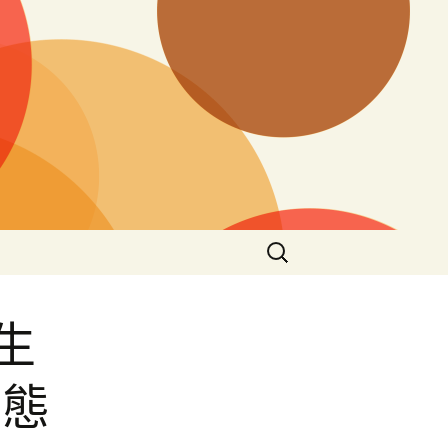
搜
尋
關
鍵
生
字:
常態