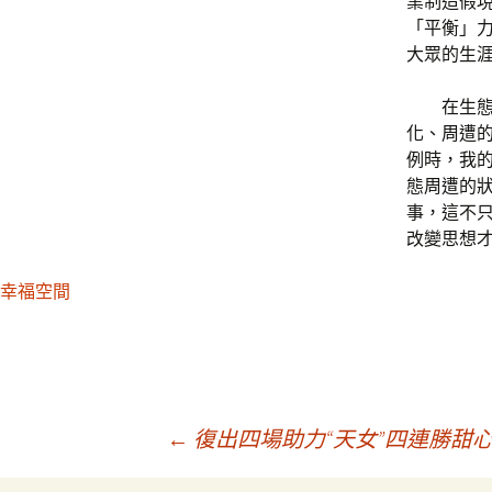
業制造假
「平衡」
大眾的生
在生
化、周遭
例時，我
態周遭的
事，這不只
改變思想
幸福空間
文
←
復出四場助力“天女”四連勝甜