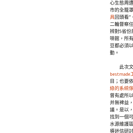
心生態周遭
市的全籠罩
具
回頭看”
二輪督察
辨對5省份
啡館，所
豆都必須
動。
此次
bestmad
目；也要依
綠的系統
曾有處所
并無裨益
議。是以，
找到一個
水源維護
導迷信研