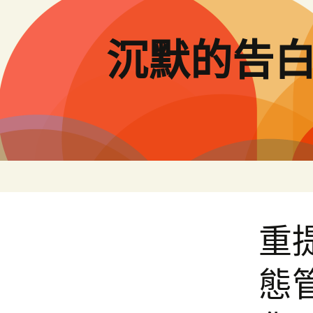
跳
至
主
沉默的告
要
內
容
重
態