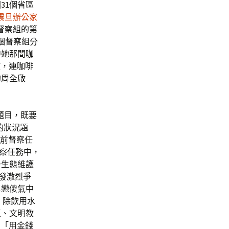
31個省區
震旦辦公家
督察組的第
個督察組分
中她那間咖
放，連咖啡
的周全啟
題目，既要
的狀況題
此前督察任
督察任務中，
于生態維護
發激烈爭
單戀傻氣中
，除飲用水
區、文明教
制「用金錢