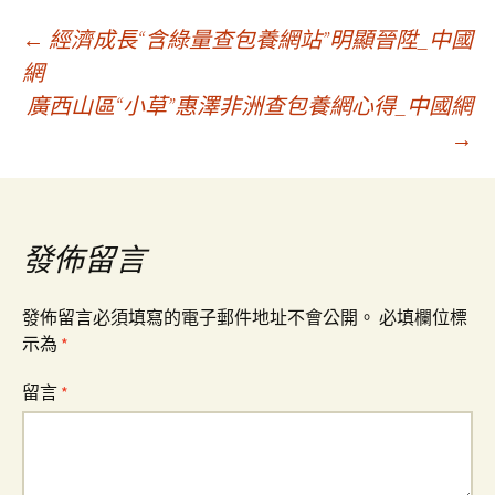
文
←
經濟成長“含綠量查包養網站”明顯晉陞_中國
網
廣西山區“小草”惠澤非洲查包養網心得_中國網
章
→
導
覽
發佈留言
發佈留言必須填寫的電子郵件地址不會公開。
必填欄位標
示為
*
留言
*