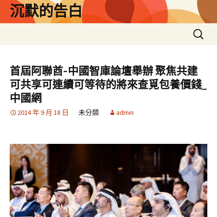
跳
沉默的告白
至
主
搜
要
尋
內
關
容
鍵
首屆阿聯酋-中國智庫論壇舉辦 聚焦共建
字:
可共享可連續可等待的將來查覓包養價錢_
中國網
2024 年 9 月 18 日
未分類
admin