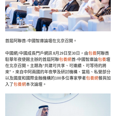
首屆阿聯酋-中國智庫論壇在北京召開。
中國網/中國成長門戶網訊 8月29日至30日，由
包養
阿聯酋
駐華年夜使館主辦的首屆阿聯
包養網
酋-中國智庫論
包養
壇
在北京召開。主題為“共建可共享、可連續、可等待的將
來”，來自中阿兩國的年夜學及研討機構、當局、私營部分
以及國度和國際金融機構的100多位專家學者
包養網
餐與加
入了
包養網
本次論壇。