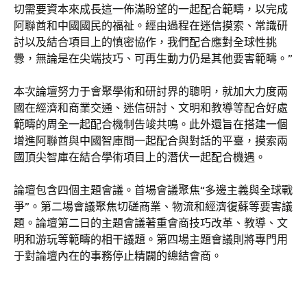
切需要資本來成長這一佈滿盼望的一起配合範疇，以完成
阿聯酋和中國國民的福祉。經由過程在迷信摸索、常識研
討以及結合項目上的慎密協作，我們配合應對全球性挑
釁，無論是在尖端技巧、可再生動力仍是其他要害範疇。”
本次論壇努力于會聚學術和研討界的聰明，就加大力度兩
國在經濟和商業交通、迷信研討、文明和教導等配合好處
範疇的周全一起配合機制告竣共鳴。此外還旨在搭建一個
增進阿聯酋與中國智庫間一起配合與對話的平臺，摸索兩
國頂尖智庫在結合學術項目上的潛伏一起配合機遇。
論壇包含四個主題會議。首場會議聚焦“多邊主義與全球戰
爭”。第二場會議聚焦切磋商業、物流和經濟復蘇等要害議
題。論壇第二日的主題會議著重會商技巧改革、教導、文
明和游玩等範疇的相干議題。第四場主題會議則將專門用
于對論壇內在的事務停止精闢的總結會商。