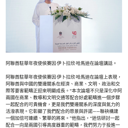
阿聯酋駐華年夜使侯賽因·伊卜拉欣·哈馬迪在論壇講話。
阿聯酋駐華年夜使侯賽因·伊卜拉欣·哈馬迪在論壇上表現，
阿聯酋與中國的雙邊關系在經濟、商業、文明、政治和交
際等要害範疇正迎來明顯成長。“本次論壇不只是深化中阿
兩國在商業、教導和文明交通等配合好處範疇進一個步驟
一起配合的可貴機會，更是我們雙邊關系的深度與氣力的
活潑表現。它彰顯了我們配合的愿景與許諾——聯袂構建
一個加倍可連續、繁華的將來。”他指出，“迷信研討一起
配合一向是兩國引導高度器重的範疇，我們努力于投進一