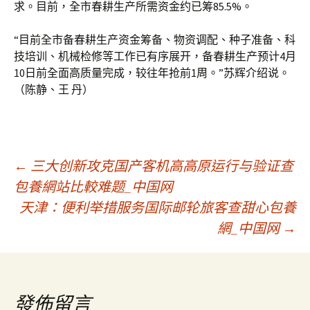
求。目前，全市春耕生产所需资金约已筹85.5%。
“目前全市备春耕生产资金筹备、物资调配、种子准备、科
技培训、机械检修等工作已有序展开，备春耕生产预计4月
10日前全面高质量完成，较往年抢前1周。”苏辉介绍说。
（陈静、王 丹）
文
←
三大创新攻克国产客机高高原运行与验证查
包養網站比較难题_中国网
天津：便利举措服务国际邮轮旅客查甜心包養
章
網_中国网
→
導
覽
發佈留言