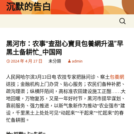
跳
沉默的告白
至
主
搜
要
尋
內
關
容
鍵
黑河市：农事“查甜心寶貝包養網升温”早
字:
黑土备耕忙_中国网
2024 年 4 月 27 日
未分類
admin
人民网哈尔滨3月13日电 农技专家把脉问诊、察土
包養網
送技；金融机构上门办贷、贴心服务；农民们备种补肥、
疏沟理渠；纵横阡陌间，高标准农田建设施工正酣……大
地回暖，万物复苏，又是一年好时节，黑河市提早谋划、
靠前服务、强力推进，以新气象新作为推动“农业强市”建
设，千里黑土上处处可见“动起来”“干起来”“忙起来”的春
忙备耕图。