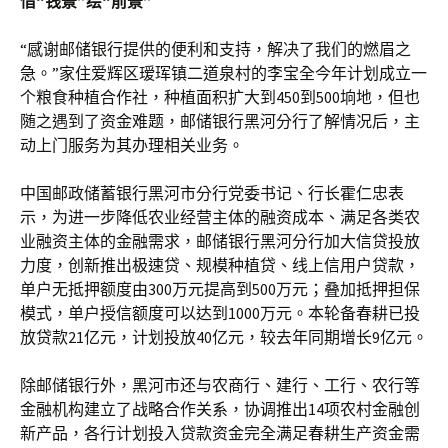
借“钱景”绘“前景”
“感谢邮储银行提供的便利和支持，解决了我们的燃眉之
急。”家住爱辉区瑷珲镇二道泉村的李宝全今年计划成立一
个粮食种植合作社，种植面积扩大到450到500垧地，但也
随之遇到了资金难题，邮储银行黑河分行了解情况后，主
动上门服务为其办理相关业务。
中国邮政储蓄银行黑河市分行党委书记、行长霍仁忠表
示，为进一步降低农业经营主体的融资成本、满足各类农
业融资主体的金融需求，邮储银行黑河分行加大信贷投放
力度，创新推出极速贷、规模种植贷、线上信用户贷款，
单户无抵押额度由300万元提高到500万元；叠加抵押担保
模式，单户授信额度可以达到1000万元。本轮备春耕已投
放贷款21亿元，计划投放40亿元，较去年同期增长9亿元。
除邮储银行外，黑河市还与农商行、建行、工行、农行等
金融机构建立了战略合作关系，协调推出14项农村金融创
新产品，各行计划投入贷款资金完全满足春耕生产资金需