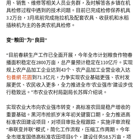
用、销售、维修等相关人员业务群，及时解答各乡镇在机
具检修过程中遇到的技术问题。目前已完成检修保养机具
3.2万台，3月底前完成拖拉机及配套农具、收获机和水稻
插秧机为主的各类农机具检修。
变“粮田”为“良田”
“目前春耕生产工作已全面开展，今年全市计划粮食作物春
播面积稳定在2800万亩，总产量预计稳定在110亿斤。实现
规上农产品加工企业达到43个、农产品加工业营业收入达
包養網 花園
到71.3亿元，力争实现农业基础更强、农村发
展更优、农民收入更多，全力推进全市‘农业强市’建设步伐
行稳致远。”市农业农村局副局长苏辉介绍说。
实现农业大市向农业强市转变，高标准农田是稳产增收的
重要基础。黑河市抢抓岁末年初关键窗口期，全力推进高
标准农田建设项目，对项目审批全程跟踪，实施评审流程
“串联变并联”模式，简化工作流程，压缩工作周期。今年
全市增发国债高标准农田项目6个，建设任务58.5万亩，项