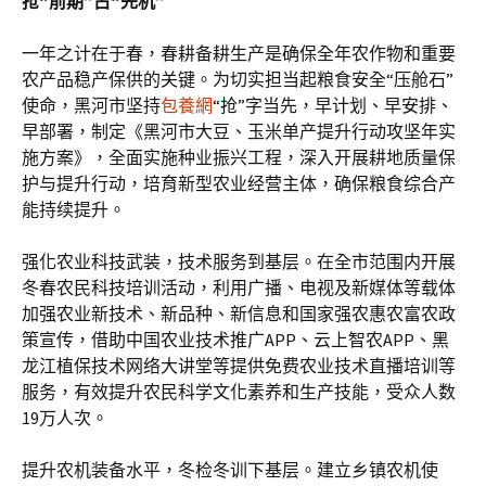
抢“前期”占“先机”
一年之计在于春，春耕备耕生产是确保全年农作物和重要
农产品稳产保供的关键。为切实担当起粮食安全“压舱石”
使命，黑河市坚持
包養網
“抢”字当先，早计划、早安排、
早部署，制定《黑河市大豆、玉米单产提升行动攻坚年实
施方案》，全面实施种业振兴工程，深入开展耕地质量保
护与提升行动，培育新型农业经营主体，确保粮食综合产
能持续提升。
强化农业科技武装，技术服务到基层。在全市范围内开展
冬春农民科技培训活动，利用广播、电视及新媒体等载体
加强农业新技术、新品种、新信息和国家强农惠农富农政
策宣传，借助中国农业技术推广APP、云上智农APP、黑
龙江植保技术网络大讲堂等提供免费农业技术直播培训等
服务，有效提升农民科学文化素养和生产技能，受众人数
19万人次。
提升农机装备水平，冬检冬训下基层。建立乡镇农机使