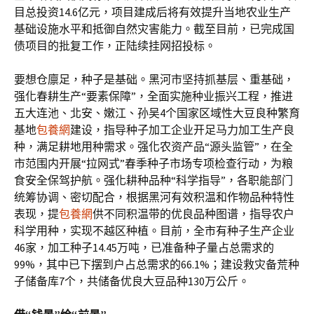
目总投资14.6亿元，项目建成后将有效提升当地农业生产
基础设施水平和抵御自然灾害能力。截至目前，已完成国
债项目的批复工作，正陆续挂网招投标。
要想仓廪足，种子是基础。黑河市坚持抓基层、重基础，
强化春耕生产“要素保障”，全面实施种业振兴工程，推进
五大连池、北安、嫩江、孙吴4个国家区域性大豆良种繁育
基地
包養網
建设，指导种子加工企业开足马力加工生产良
种，满足耕地用种需求。强化农资产品“源头监管”，在全
市范围内开展“拉网式”春季种子市场专项检查行动，为粮
食安全保驾护航。强化耕种品种“科学指导”，各职能部门
统筹协调、密切配合，根据黑河有效积温和作物品种特性
表现，提
包養網
供不同积温带的优良品种图谱，指导农户
科学用种，实现不越区种植。目前，全市有种子生产企业
46家，加工种子14.45万吨，已准备种子量占总需求的
99%，其中已下摆到户占总需求的66.1%；建设救灾备荒种
子储备库7个，共储备优良大豆品种130万公斤。