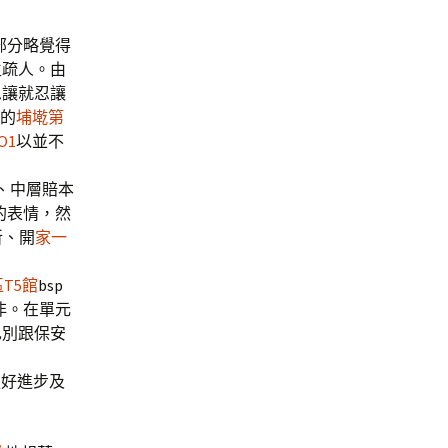
部分略覺得
生疏人。由
忍讓就忍讓
的
埔墘第
O1
以並不
、中層賠本
的表情，然
斬、開
家一
T5館
bsp
非。在單元
也別跟保安
更好進步及