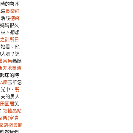
輕時的魯莽
代
這
長樂紅
的活該
德馨
媽媽很久
下來。想想
之御所日
著她看。他
的人嗎？這
樸富邑
媽媽
新天地
墨濤
起床的時
A座
玉華忽
晨光中，
翡
丈夫的男人
田園居
笑
：
領袖晶站
家樂(富貴
家凱撒會館
既然我們