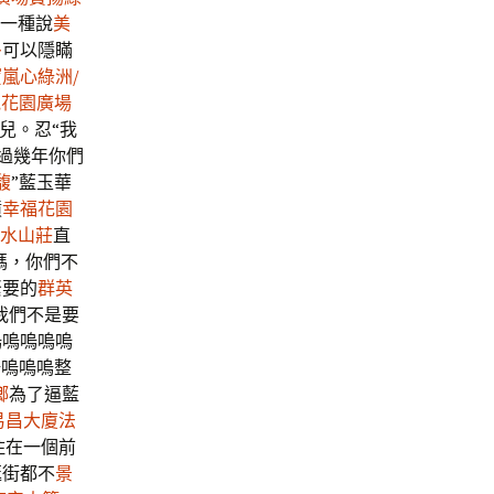
一種說
美
多
可以隱瞞
寶嵐心綠洲/
池花園廣場
女兒。忍“我
過幾年你們
馥
”藍玉華
憤
幸福花園
水山莊
直
媽，你們不
緊要的
群英
我們不是要
嗚嗚嗚嗚嗚
嗚嗚嗚嗚整
鄉
為了逼藍
易昌大廈
法
住在一個前
逛街都不
景