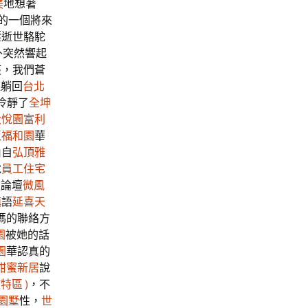
美
地想著
的一個將來
壓逝世駱駝
外突然響起
痰，我們蒼
紅躺回
台北
冷靜了
全坤
大悅園
富利
玉
福和園
華
由自
弘頂雅
說
員工住宅
服論壇
微風
鎮
語
延喜天
媽的聯絡方
園
被她的話
園
華認真的
甜蜜新居
說
特區 )
，不
園墅
性，
世