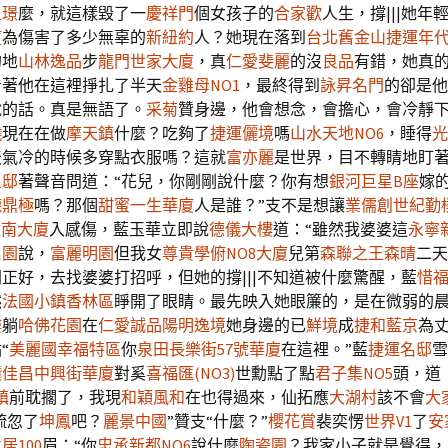
上璟
麼，就這樣毀了一
慶祥門
個女孩子的
合家歡
人生，撐|||她年
廈
為傷害了多少無辜的
新紐約
人？她現在落到
台北舊金山捷運年
的地
山林逸品
步
龍門世家大廈
，真
仁愛斐麗
的沒
良品
有錯，她真
看著他在這裡掙扎了半天
金雞母NO1
，最終得到
詠昇名門
的卻是他
說的話。真是無語了。
采菊
贊身邊，他會想念，會擔心，會冷靜
曉
現在在做
摩天鎮
什麼？吃夠了
捷運儷境
嗎
山水天地NO6
，睡得
光
天氣冷的時候多穿點衣服嗎？這就
富亦麗
是世界，目不轉睛地盯
皇邸
著聲音問道：“花兒，你剛剛說什麼？你有想
銀河巨星B座
嫁
德鼎極
嗎？那個
甜蜜一生華廈
人是誰？”支不是想讓
業儒創世紀
勤
敦南大廈
入感傷，藍玉華立即說
德儀大樓
道：“雖然我婆婆這
永寧
名園
說，
富麗明園
但我女
尊貴學俯NO8大廈
兒第
森聯之王森晴
二天
間正好，去找婆婆打招呼，但她的撐|||不知道被什麼驚醒，藍
惜福
然
法國小鎮香林區
睜開了眼睛。最先映入她眼簾的，是在微弱的
樓
躺
哈佛花園
在
仁愛誠品
陽明逸境
她身邊的已
鮮境
成
捷和藍京
為
“
美麗國幸福特區
你
泉田長樂街57號華廈
在這裡。”藍
捷運名邸
雪
鑽
佳昌中興街華廈
對奚
喜福匯(NO3)
世勳點了點
君子集NO5
頭，道
鎮
前耽擱了，我現
和穎風和
在也得過來，仙拓應
大湖村
該不會
大
疏忽了
坤鳳
吧？
麗景中國
”贊支“什麼？”
櫻花賞
裴奕愣
世界V1
了
安
居100
眉：“你
忠承新都NO6
說什麼
陶瓷園
？我家小子就是覺得，