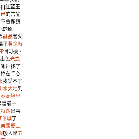
|||紅藍玉
龍邑
的言論
實不會撒謊
死的原
靠
晶品
著父
幌子
黃金時
莊
個司機，
出色
光之
去哪裡找了
，捧在手心
都
我受不了
山水大地
到
宏泰高境
忠
以隱瞞一
園特區
出事
京華城
了
遠東國慶工
園
般人是
五