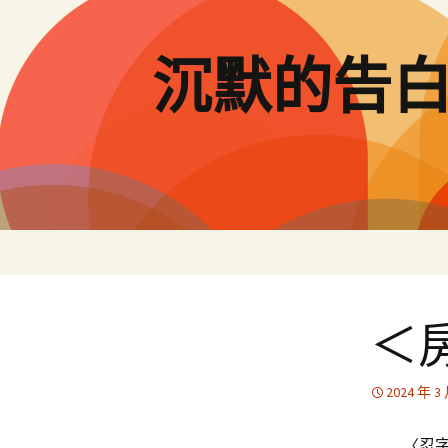
跳
至
主
沉默的告
要
內
容
＜
2024 年 3
〈忍字頭