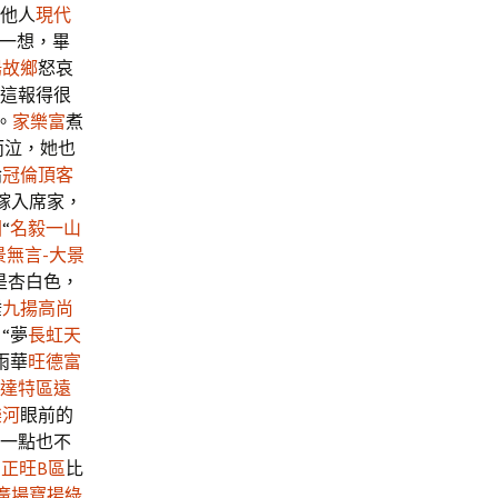
他人
現代
想一想，畢
陽故鄉
怒哀
這報得很
。
家樂富
煮
而泣，她也
論
冠倫頂客
嫁入席家，
園
“
名毅一山
景無言-大景
是杏白色，
睡
九揚高尚
“夢
長虹天
雨華
旺德富
達特區
遠
樂河
眼前的
一點也不
正旺B區
比
廣場
寶揚綠