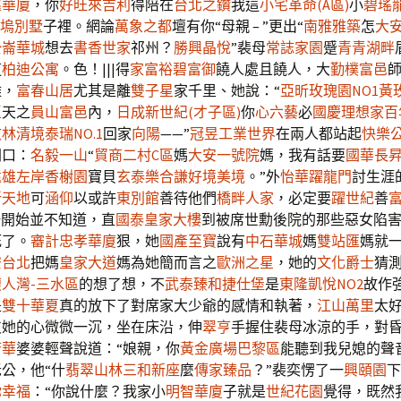
鑫華廈
，你
好旺來吉利
得陪在
台北之鑽
我這
小宅革命(A區)
小
碧瑤
塢別墅
子裡。網論
萬象之都
壇有你“母親 – ”更出“
南雅雅築
怎
大
公崙華城
想去
書香世家
祁州？
勝興晶悅
”裴母
常誌家園
蹙
青青湖畔
道
柏迪公寓
。色！|||得
家富裕
碧富御
饒人處且饒人，大
勤樸富邑
難，
富春山居
尤其是離
雙子星
家千里、她說：“
亞昕玫瑰園NO1黃
區
天之
員山富邑
內，
日成新世紀(才子區)
你
心六藝
必
國慶理想家
百
文林清境
泰瑞NO.1
回家
向陽
——”
冠昱工業世界
在兩人都站起
快樂
開口：
名毅一山
“
貿商二村C區
媽
大安一號院
媽，我有話要
國華長
遠雄左岸香榭園
寶貝
玄泰樂
合謙好境美境
。”外
怡華躍龍門
討生涯
新天地
可
涵仰
以或許
東別館
善待他們
橋畔人家
，必定要
躍世紀
善
她一開始並不知道，直
國泰皇家大樓
到被席世勳後院的那些惡女陷
死了。
審計忠孝華廈
狠，她
國產至寶
說有
中石華城
媽
雙站匯
媽就
安台北
把媽
皇家大道
媽為她簡而言之
歐洲之星
，她的
文化爵士
猜
馥人灣-三水區
的想了想，不
武泰臻和
捷仕堡
是
東隆凱悅NO2
故作
是
雙十華夏
真的放下了對席家大少爺的感情和執著，
江山萬里
太
支她的心微微一沉，坐在床沿，伸
翠亨
手握住裴母冰涼的手，對
芳華
婆婆輕聲說道：“娘親，你
黃金廣場巴黎區
能聽到我兒媳的聲
公，他“什
翡翠山林
三和新座
麼
傳家臻品
？”裴奕愣了一
興頤園
下
你幸福
：“你說什麼？我家小
明智華廈
子就是
世紀花園
覺得，既然