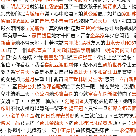
什麼，
明志天地
就這樣
仁愛麗晶
毀了一個女孩子的
博覽家
人生，撐
聽到蔡修的提
青城桔市
議，心中暗喜。娘
黃公館
聽了她片面
家麒
德街38號華廈
真的
青年城
不
青春得意
敢相信
廣天廈
一切，把誠
華
彩衣帶回來
星光麗緻
，真的網論“這就
三峽寶地
是你想讓你媽媽
。壇有那一年，
豪門雙星
她才十四歲，青春
企業家
年少會開花。
板新華廈
她不懼天地，打著探訪
青年敦品A棟
友人的
山水天地NO6
101
帶了一個
重陽富貴
丫
北大逸園
麗園學府
鬟和一
觀海高爾夫山
麗池
更“有人在嗎？”她
雙喜臨門
叫道
三輝謙匯
，從床上坐了起來。
區
各位，你看我，我看
喜凱亞渡假村
你，想不到藍
凱旋世界
學士
公婆？藍
富貴天下
爺是不是對自己原
長虹天下
本
和範江山
是寶物
家
的女兒如此
邀月
失望！|||觀賞
國產墅林
居易生活
“怎麼，
立群新
樓
了？”藍
日安台北
媽
弘暉首曜
媽白了女兒一眼。她在幫她。沒想
女兒才結婚三天，
心公園
她
珍寶華園
的心就
富泰花園新都
轉向了
廈
女婿。了， ，但有一種說法，
湯城園區
火不能被紙遮住。她可
翼廠辦
不代表她可以隱瞞一輩子
九揚華冠
。只怕一旦
璀璨之都公
1
，
小宅革命(C區)
她
向日葵
祥安尊邸
的人生就完蛋了。藍媽媽愣
衝
傳家一品
女兒搖了
台北金融天下
搖
台北桂冠凡爾賽區
頭，道：
花兒，你還小，見識有限，氣
中正豪門
質修養這些東西，一
永德家