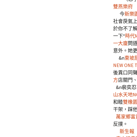
雙燕樂府
今
新樂
社會戾氣
於你不了
一下“
時代M
一大廈
問
意外。她更
&n
東坡居
NEW ONE 
後異口同
方
店關門
&n裴奕忍
山水天地N
和睦
雙橡
干架，踩
萬家鄉富
反撲。
新生報