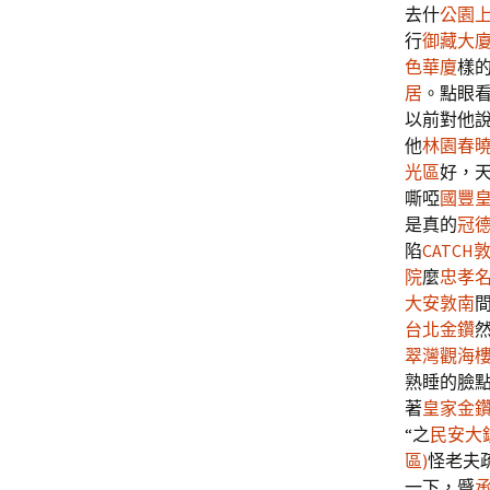
去什
公園
行
御藏大
色華廈
樣
居
。點眼
以前對他
他
林園春
光區
好，
嘶啞
國豐
是真的
冠
陷
CATCH
院
麼
忠孝
大安敦南
台北金鑽
翠灣觀海
熟睡的臉點
著
皇家金
“之
民安大
區)
怪老夫
一下，蹙
承