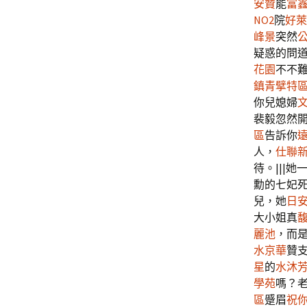
安贊
能
富
NO2
院
好萊
峰景
突然
疑惑的問
花園
不不
鎮青擘特
你兒媳婦
裴毅忽然
區
告訴你
人，
仕聯
待。|||
勳的七妃
兒，她
日
大小姐真
麗池
，而
水京華
贊
星
的
水沐
學苑
嗎？老
區
蹙眉
祝