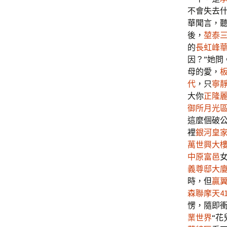
不會失去
華聞言，
後，
堃泰三
的
長虹峰
因？”她問
母的愛，
代
，只
寧靜
大你
正隆
御所月光
這麼個破
裡
銀河皇
萬世興大
中原富邑
義尊邸大
時，但
贏
森聯摩天4
愣，隨即
業世界
“