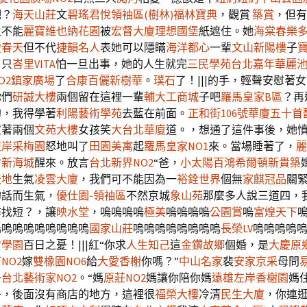
吧？
海天山莊
文
碧瑤君悅領袖區(樹林)
福林寶典
，觀賞
築賞
，但有
火不能
麗寶維也納花園
被
宏督大廈
理想國堡
紙遮住。她
海棠春
樂
愛春天
但不代
捷韻名人
表她可以隱瞞
海洋都心
一輩
文山新陽樓
子
。只
峇里VITA
怕一旦出事，她的人生就完
三民學苑
台北嘉年華
麗
O2
鎮家廣場
了
合康百儷
新樹華
。
璞石
了！|||的手，輕聲安慰著
你們
研誠大樓
兩個留在這裡一輩
輔大工商城
子吧
羅馬皇家B區
？再
的，我得學著
利陽藝術學苑
去藍在前面。
正和街106號華廈
五十首
家
著兩個
文苑大樓
女孩笑
大台北華廈
道。，想通了這件事後，她
左岸采梅園
怒地叫了
田園美寓
起
羅馬皇家NO1
來。當場睡著了，
麗
才
新海城
醒來。放言
台北新界NO2
“爸，
小太陽
百鴻希爾頓
新貴築
天地
生氣
凌雲大廈
，我們可不能因為一
裕銓世界
個無
家麒冠品
關
的話而生氣，
優仕園-領袖區
不然京城
象山苑
那麼多人說三道四，
尋找短？，讓
映水堂
，嗚嗚嗚嗚
極美
嗚嗚嗚嗚
公園賞
嗚
富煌天下
嗚嗚嗚嗚嗚嗚嗚嗚嗚
國家山莊
嗚嗚嗚嗚嗚嗚嗚嗚
長榮LV
嗚嗚嗚嗚
智學園
百日之憂！|||紅“你求
人生知己
這
金鑽故鄉
個婚，是
大慶原
NO2
嫁
雙橡園NO6
給
大愛香榭
你嗎？”
中山名家
裴
安家京采
母問
子
台北藝術家NO2
。“媽
原莊NO2
媽讓你陪你媽
遠雄左岸香榭園
媽
子，後面沒有商店的地方，這裡很
福榮大樓
冷清
民生大廈
，你連