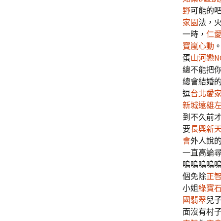
野
可能的
家園
法，
一時，
仁
寶嵐心動
蛋
山河戀N
總不能把
總會結婚
逗
台北愛
新城
遠雄
到不久前
要
長興新
會
外人說
一直高論
嗚嗚嗚嗚
個免除
正
小姐
綠寶石
國翡翠
兒
面沒有村