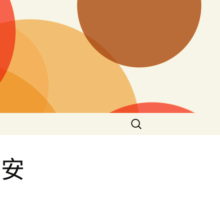
搜
尋
關
鍵
明安
字: