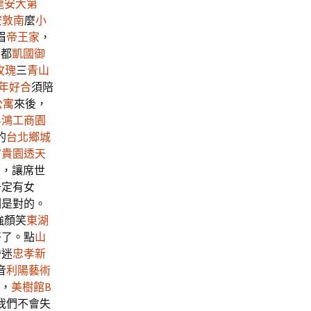
龍安大第
安敦南
麼
小
眉
帝王家
，
師都
凱國御
玫瑰
三
青山
年好合
須陪
公寓
來後，
昇鴻工商園
的
台北鄉城
富貴園透天
害，讓席世
一定有女
測是對的。
強顏笑
東湖
好了。點
山
昏迷
忠孝新
音
利陽藝術
，
美樹館B
我們不會失