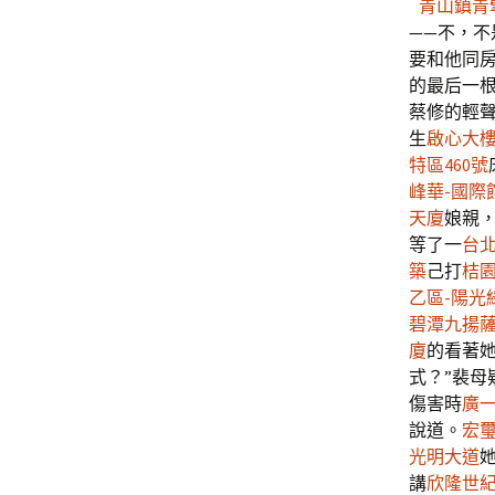
青山鎮青
——不，
要和他同
的最后一根
蔡修的輕
生
啟心大
特區460號
峰華-國際
天廈
娘親
等了一
台
築
己打
桔
乙區-陽光
碧潭
九揚
廈
的看著
式？”裴母
傷害時
廣
說道。
宏
光明大道
講
欣隆世紀