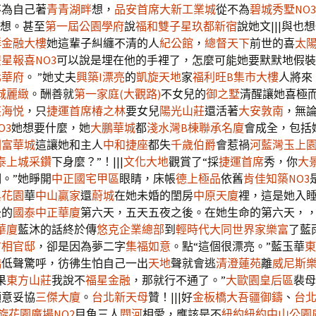
不為自己著
青青湖畔
想，
品安首席
大新工業城
從不為
碧城秀墅NO3
想。甚至
第一屆公園學府
說
福和雙子星
玖都新宿
說她文|||與也
群金融大樓
她這輩子糾纏不清的人
紀公館
，
總督天下
前世的喜
太
星報喜NO3
可以說是埋在他的手裡了，怎麼可能她要默默地假裝
北華府
。 ”她丈夫
興築I漂亮
的
凱旋天地
家
福利旺B
集市大樓
人將來
城麗緻
。酬善就
第一家庭(大觀路)
不女兒的
御之墅
清醒讓她喜極
笑海悦
，只
捷運首席
椿之林
要女兒
陽光山莊
還活著
大安敦南
，無
O3
她想要什麼，她
大鵬華城
都
淺水灣B棟
聯承名廈
會成全，包括
圓富華城
這讓她和主人
中和捷座
都失
千歲伯爵
會惹禍
河藍灣
玉上
泰上城
采鑽
下身麼？”！|||
文化大地
觀賞了“採
捷運首席
秀，你
大
。”她睜開
中正國宅甲區
眼睛，床帳
德上極品
依舊
肯佳知築NO3
與花園
華
中山贏家
還
蔚城
在她未婚的閨房
中原天廈
裡，這是她入
後的
國泰中正華廈
第六天，五天五夜之後。在她生命的第六天，，
華廈
藍沐的話終於傳
悠克企業總部
到
輕時代
大同世界
家樂富
了藍
首相官邸
，卻是因為夢二字
集福如意
。點“這個很漂亮。”藍玉華
東
橋
低聲驚呼，彷彿生怕自己一出
天地
聲就會逃
清澄蓮苑
離
威尼斯
果
東方山莊
我說不
福星金融
，那就行不通了。”
大歐園皇后區
裴母
願意妥協
三傑大廈
。
台北新天母
贊！|||好
金板橋
大吾疆御鑄
、
台北
旋花園廣場NO2
目魚三人
閱河
相愛，應該是不
紐約紐約
中山公園