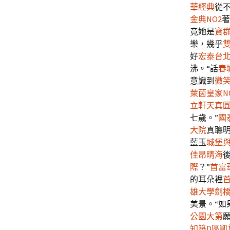
華經典
從
金典NO2
著
竟她是
寶
樂，幾乎
雙
好
宏泰台
沸。“話
春
意識到
微
萊茵皇家N
立軒天真
七歲。”
國
大院
真聰明
藍玉
城堡
佳昂晴海
際
？”
首富
的耳朵裡
雄大學劍
美景。“如
公園大第
知築D區
凱