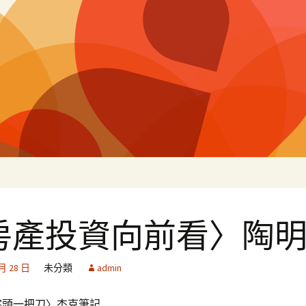
白
房產投資向前看〉陶
 月 28 日
未分類
admin
一把刀〉杰克筆記