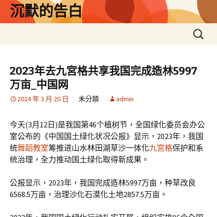
跳
沉默的告白
至
主
搜
要
尋
內
關
容
鍵
2023年去九宮格共享我国完成造林5997
字:
万亩_中国网
2024 年 3 月 20 日
未分類
admin
今天(3月12日)是我国第46个植树节，全国绿化委员会办公
室公布的《中国国土绿化状况公报》显示，2023年，我国
统
舞蹈教室
筹推进山水林田湖草沙一体化
九宮格
保护和系
统治理，全力推动国土绿化取得新成果。
公报显示，2023年，我国完成造林5997万亩，种草改良
6568.5万亩，治理沙化石漠化土地2857.5万亩。