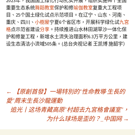
2023年，我国国土绿化行动扎实开展，组织实施96个全国
重要生态系统
舞蹈教室
保护和修
瑜伽教室
复重大工程项
目、25个国土绿化试点示范项目。在辽宁、山东、河南、
重庆、四川、
小樹屋
宁夏6个省区市，开展科学绿化试
九宮
格
点示范省建设
分享
。持续推进山水林田湖草沙一体化保
护和修复工程，新增水土流失治理面积6.3万平方公里，建
设生态清洁小流域505条。(总台央视记者 王凯博 施韶宇）
文
←
【原創首發】一場特別的“性命教導·生長的
愛”周末生長沙龍運動
追光丨这场青藏高原“村超去九宮格會議室”，
章
为什么球场是歪的？_中国网
→
導