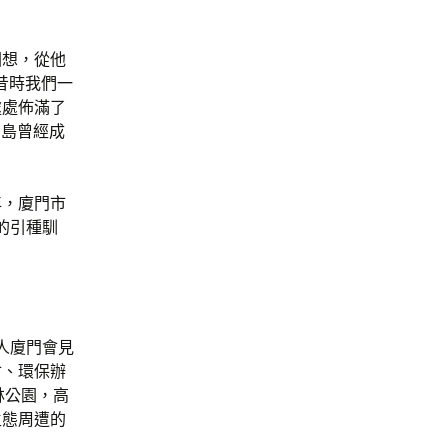
回想，從他
昔時我們一
處處佈滿了
態島曾經成
年，廈門市
的引種馴
人廈門會見
會、環保辦
林公園，高
生態周遭的