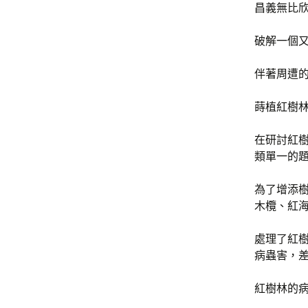
昌義無比
破解一個
伴著周遭
蒔植紅樹
在研討紅
類單一的
為了增添
木欖、紅
處理了紅
病蟲害，
紅樹林的