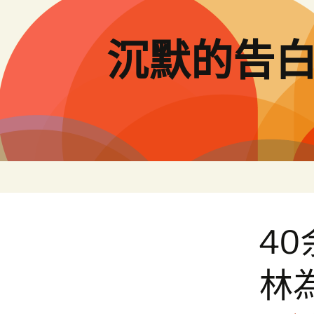
跳
至
主
沉默的告
要
內
容
4
林