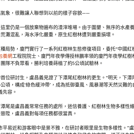
幅氣象，很難讓人聯想到以前的樣子容貌——
，這里仍是一個放棄物遍布的渣滓堆場。由于圍墾、無序的水產
內荒灘混亂，海水淨化嚴重，原生紅樹林遭到嚴重損壞。
這種局勢，廈門實行了一系列紅樹林生態修復項目，委托“中國紅
包養網
工程院院士、廈門年夜學傳授林鵬率領的廈門年夜學紅樹
。團隊不負眾看，勝利培養蒔植了約5公頃試驗林。
的首位研討生，盧昌義見證了下潭尾紅樹林的更生。“明天，下潭
5公頃，構成‘綠色緩沖帶’，成為抵御臺風、風暴潮等天然災難的
義先容。
下潭尾是盧昌義常常任務的處所，迷信養護、紅樹林生物多樣性
雅晉陞，盧昌義對每項任務都很當真。
市平易近和游客眼中是景不雅，在研討者眼里是生物多樣性。”