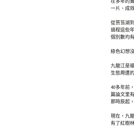
在多年的
一片、成效
從筼筜湖
過程這些
個別數均有
綠色幻想
九龍江是
生態周遭
40多年前
篇論文里
那時辰起
現在，九
有了紅樹