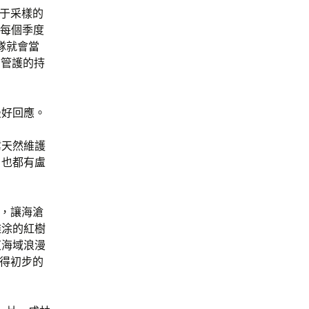
用于采樣的
，每個季度
隊就會當
信管護的持
最好回應。
鷺天然維護
，也都有盧
養，讓海滄
灘涂的紅樹
東海域浪漫
獲得初步的