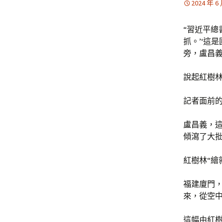
2024 年 6
“習近平總
抓。’‘這
旁，盧昌
說起紅樹
記者面前
盧昌義，這
傾瀉了大
紅樹林“繪
福建廈門
來，從空
這幅由紅