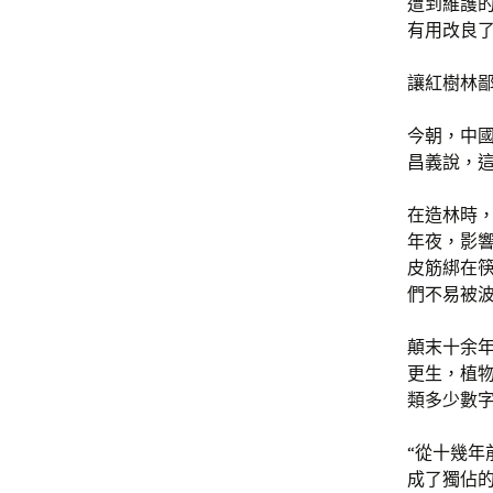
遭到維護
有用改良
讓紅樹林
今朝，中
昌義說，
在造林時
年夜，影
皮筋綁在
們不易被
顛末十余
更生，植
類多少數
“從十幾
成了獨佔的