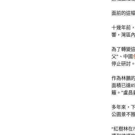
面前的這
十幾年前
響，灣區
為了轉變
父”、中國
停止研討
作為林鵬
面積已達8
籬。”盧昌
多年來，
公園景不
“紅樹林在