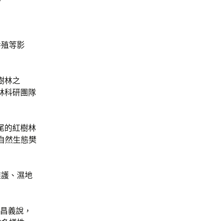
養殖等影
樹林之
林科研團隊
尾的紅樹林
自然生態樊
維護、濕地
盧昌義說，