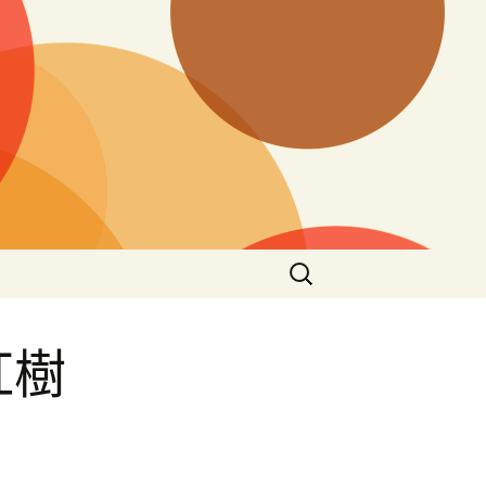
搜
尋
關
鍵
紅樹
字: