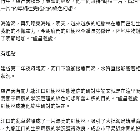
實行中，盧昌義積聚了豐盛的經歷，他一向秉持“蒔植一片、成活
一片”的準繩往完成他的綠色幻想。
到海滄灣，再到環東海域，明天，越來越多的紅樹林在廈門茁壯生
年我們的不懈盡力，今朝廈門的紅樹林全體長勢傑出，陸地生物
了明顯增加。”盧昌義說。
沒有起點
福建省第二年夜母親河，河口下流銜接廈門灣，水質直接影響著
的狀況。
，盧昌義有關九龍江口紅樹林生態迷信的研討生論文就是在這里寫
有我關于周遭的狀況管理的綠色幻想和奮斗標的目的。”盧昌義說
，紅樹林成為他終生研討的課題。
龍江口的亂草灘釀成了一片漂亮的紅樹林，吸引了大批海鳥筑巢
林，九龍江口的生態周遭的狀況獲得改良，成為市平易近休閑的