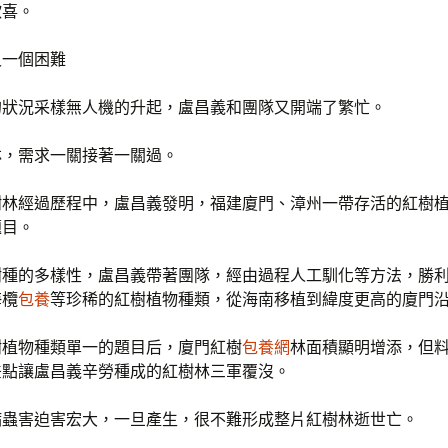
欣喜。
又一個困難
的狀況采樣無人機的升起，盧昌義和團隊又開端了繁忙。
林，需求一關接著一關過。
樹林經過歷程中，盧昌義發明，福建廈門、漳州一帶存活的紅樹
題目。
樹種的多樣性，盧昌義帶著團隊，經由過程人工馴化等方法，勝
海欖
包養
等珍稀的紅樹植物種類，從海南移植到緯度更高的廈門
樹植物種類單一的題目后，廈門紅樹
包養網
林面積顯明增添，但
差點讓盧昌義辛勞種成的紅樹林三軍覆沒。
病蟲害迫害宏大，一旦產生，很不難形成整片紅樹林逝世亡。