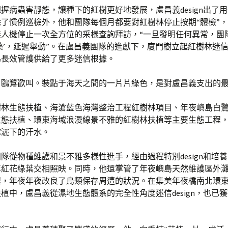
握病蟲害靜態，讓種下的紅樹更好地發展，盧昌義design出了
了慣例巡檢外，他和團隊每個月都要對紅樹林停止按期“體檢”
無人機停止一次全方位的采樣查詢拜訪，“一旦發明任何異常，團
藥’，延遲舉動”。在盧昌義團隊的進獻下，廈門樹立起紅樹林迷
為長效管護供給了更多迷信根據。
，鷗鷺歡叫。裝點于海天之間的一片片綠色，是對盧昌義支出的
樹林生態扶植、海滄藍色海灣整治工程紅樹林項目、年夜嶼島白
生態扶植、環東海域浪漫線景不雅的紅樹林扶植等主要生態工程
隊灑下的汗水。
隊從物種維護和景不雅多樣性進手，經由過程特別design和培
年紅花綠葉交相照映。同時，他還掌管了年夜嶼島天然維護區外
程，年夜年夜改良了鳥類保存周遭的狀況。在集美年夜橋南北環
植中，盧昌義從濕地生態體系的完全性角度迷信design，也已
。