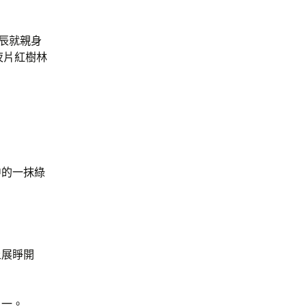
辰就親身
夜片紅樹林
中的一抹綠
上展睜開
之一。