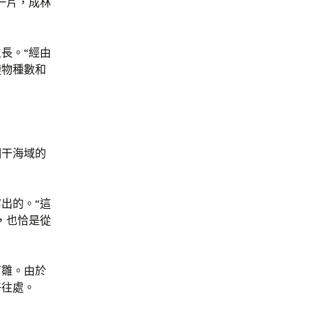
一片，成林
長。“經由
鏈物種數和
相干海域的
出的。“這
，也恰是從
育雛。由於
好往處。