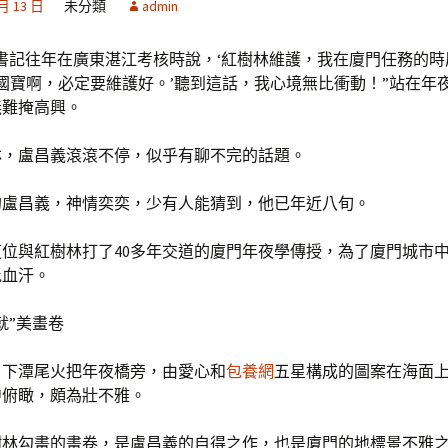
 月 13 日
未分類
admin
書記往年在廣東湛江考核時說，‘紅樹林維護，我在廈門任務的時
是國寶啊，必定要維護好。’聽到這話，我心境無比衝動！”站在年
義難掩高興。
林，盧昌義滾滾不停，似乎有聊不完的話題。
的盧昌義，神情奕奕，少有人能猜到，他已年近八旬。
位與紅樹林打了40多年交道的廈門年夜學傳授，為了廈門城市
批血汗。
就”美畫卷
，下潭尾火把年夜橋旁，由愛心和
包養網
五星構成的圖案在海面
中俯瞰，頗為壯不雅。
樹林勾畫的畫卷，是盧昌義的自得之作，也是廈門的地標景不雅