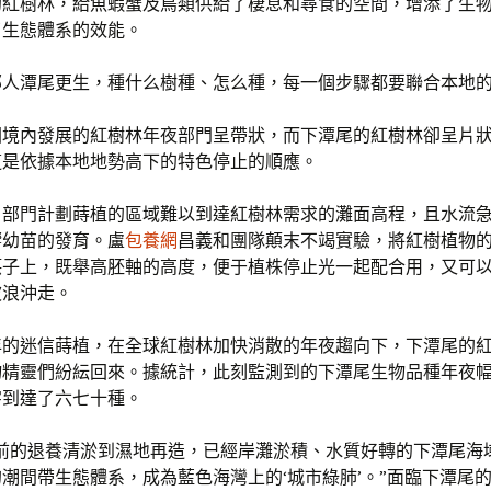
的紅樹林，給魚蝦蟹及鳥類供給了棲息和尋食的空間，增添了生
了生態體系的效能。
鄙人潭尾更生，種什么樹種、怎么種，每一個步驟都要聯合本地
國境內發展的紅樹林年夜部門呈帶狀，而下潭尾的紅樹林卻呈片
這是依據本地地勢高下的特色停止的順應。
，部門計劃蒔植的區域難以到達紅樹林需求的灘面高程，且水流
響幼苗的發育。盧
包養網
昌義和團隊顛末不竭實驗，將紅樹植物
筷子上，既舉高胚軸的高度，便于植株停止光一起配合用，又可
波浪沖走。
年的迷信蒔植，在全球紅樹林加快消散的年夜趨向下，下潭尾的
物精靈們紛紜回來。據統計，此刻監測到的下潭尾生物品種年夜
字到達了六七十種。
年前的退養清淤到濕地再造，已經岸灘淤積、水質好轉的下潭尾海
潮間帶生態體系，成為藍色海灣上的‘城市綠肺’。”面臨下潭尾