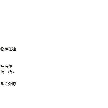
植物存在種
利把海蓮、
沿海一帶。
料想之外的