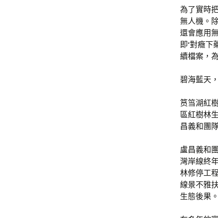
為了實時把
無人機。除
還會應用
即‘對癥下
續檔案，
碧海藍天
筼筜湖紅
區紅樹林
昌義和團
盧昌義和團
灣岸線終
林修停工
線景不雅扶
生態後果