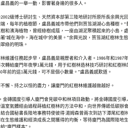
，盧昌義的一舉一動，影響著身邊的很多人。
2002級博士研討生、天然資本部第三陸地研討所原所長余興光
開端，每年的植樹節，盧昌義城市帶他們到筼筜湖湖心島種樹。“
紅樹和濱海植物，曾經綠樹成蔭，一座由湖泥聚積起來的小島，
著‘城在海中，海在城中’的美景。”余興光說，筼筜湖紅樹林生
顆翠綠的明珠。
林維護任務起步早，盧昌義是親歷者和介入者。1986年和1987
兩次轉給廈門年夜學1萬元錢，用于紅樹林造林技巧研討和紅樹林
40年前的這1萬元錢，可不是個小數量。”盧昌義感歎道。
持不懈、持之以恒的盡力，讓廈門的紅樹林維護越做越好。
8月，金磚國度引導人廈門會見碳中和林項目啟動，將金磚國度引導
的溫室氣體經由過程蒔植紅樹林的方法中和，向世界傳遞低碳辦
。結合國秘書長陸地事務特使彼得·湯姆森曾兩次到訪下潭尾紅樹
門在生態維護和經濟成長之間獲得的均衡，等待廈門為國際陸地
給“廈門樣本”。