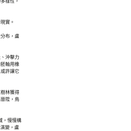
物多樣性，
的現實。
狀分布，盧
急、沖擊力
的胚軸用橡
以或許讓它
紅樹林獲得
幅晉陞，鳥
域，慢慢構
的演變，盧