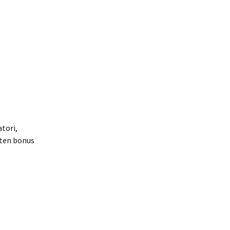
atori,
aten bonus