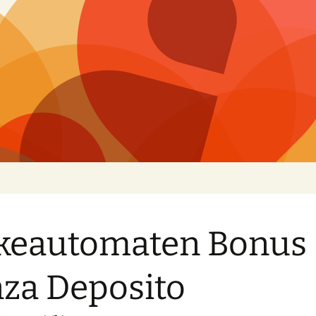
白
keautomaten Bonus
za Deposito