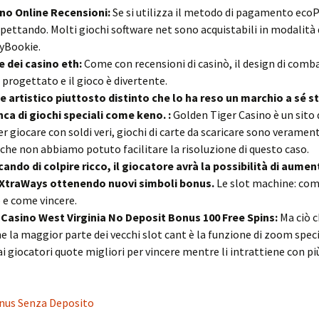
o Online Recensioni:
Se si utilizza il metodo di pagamento ecoP
spettando. Molti giochi software net sono acquistabili in modalità 
MyBookie.
 dei casino eth:
Come con recensioni di casinò, il design di com
 progettato e il gioco è divertente.
e artistico piuttosto distinto che lo ha reso un marchio a sé st
ca di giochi speciali come keno. :
Golden Tiger Casino è un sito 
per giocare con soldi veri, giochi di carte da scaricare sono veramen
 che non abbiamo potuto facilitare la risoluzione di questo caso.
cando di colpire ricco, il giocatore avrà la possibilità di aument
XtraWays ottenendo nuovi simboli bonus.
Le slot machine: co
 e come vincere.
 Casino West Virginia No Deposit Bonus 100 Free Spins:
Ma ciò c
che la maggior parte dei vecchi slot cant è la funzione di zoom speci
ai giocatori quote migliori per vincere mentre li intrattiene con più
onus Senza Deposito