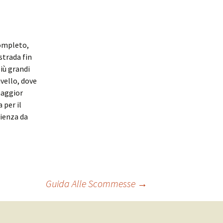
completo,
strada fin
iù grandi
vello, dove
maggior
 per il
rienza da
Guida Alle Scommesse
→