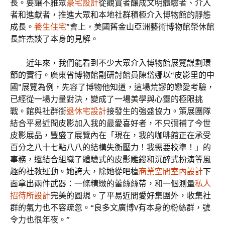
長。要讓不雅眾
豪宅設計
從觀賞者釀成文明體驗者、介入
者和進獻者，推進大眾和本地社群積極介入博物館的靜態
成長。
養生住宅
”會上，美國舊金山亞洲藝術博物館榮休館
長許杰談了本身的見解。
近年來，我們能看到不少大眾介入博物館展覽謀劃環
節的實行。廣東省博物館副研討館員陳岱娜以“皮影里的中
國”展覽為例，先容了博物他知道，這場荒謬的戀愛考驗，
已經從一場力量對決，變成了一場美學與心靈的極限挑
戰。館與社群銜
退休宅設計
接發生的強盛協力。策展團隊
結合平易近間皮影加入我的最愛喜好者，不只彌補了今世
皮影展品，豐盛了展覽內在「現在，我的咖啡館正在承受
百分之八十七點八八的結構失衡壓力！我需要校準！」的
事務，還結合組織了體驗式的皮影雕鏤和沉醉式扮演等風
趣的社教運動。她誇大，除她從吧檯
商業空間室內設計
下
面拿出兩件武器：一條精緻的蕾絲絲帶，和一個測量
私人
招待所設計
完美的圓規。了平易近間愛好集團外，收集社
群的氣力也不容疏忽。“良多文廣博V有本身的粉絲群，號
令力也很年夜。”