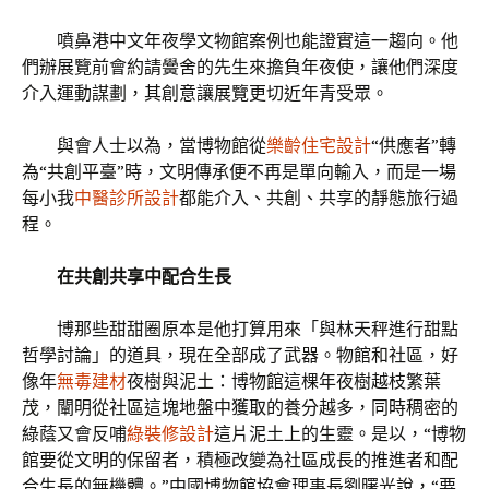
噴鼻港中文年夜學文物館案例也能證實這一趨向。他
們辦展覽前會約請黌舍的先生來擔負年夜使，讓他們深度
介入運動謀劃，其創意讓展覽更切近年青受眾。
與會人士以為，當博物館從
樂齡住宅設計
“供應者”轉
為“共創平臺”時，文明傳承便不再是單向輸入，而是一場
每小我
中醫診所設計
都能介入、共創、共享的靜態旅行過
程。
在共創共享中配合生長
博那些甜甜圈原本是他打算用來「與林天秤進行甜點
哲學討論」的道具，現在全部成了武器。物館和社區，好
像年
無毒建材
夜樹與泥土：博物館這棵年夜樹越枝繁葉
茂，闡明從社區這塊地盤中獲取的養分越多，同時稠密的
綠蔭又會反哺
綠裝修設計
這片泥土上的生靈。是以，“博物
館要從文明的保留者，積極改變為社區成長的推進者和配
合生長的無機體。”中國博物館協會理事長劉曙光說，“要