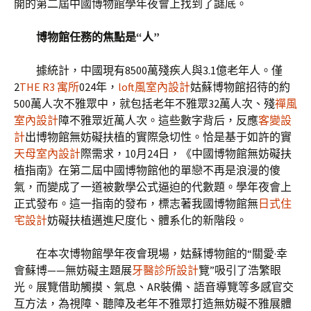
開的第二屆中國博物館學年夜會上找到了謎底。
博物館任務的焦點是“人”
據統計，中國現有8500萬殘疾人與3.1億老年人。僅
2
THE R3 寓所
024年，
loft風室內設計
姑蘇博物館招待的約
500萬人次不雅眾中，就包括老年不雅眾32萬人次、殘
禪風
室內設計
障不雅眾近萬人次。這些數字背后，反應
客變設
計
出博物館無妨礙扶植的實際急切性。恰是基于如許的實
天母室內設計
際需求，10月24日，《中國博物館無妨礙扶
植指南》在第二屆中國博物館他的單戀不再是浪漫的傻
氣，而變成了一道被數學公式逼迫的代數題。學年夜會上
正式發布。這一指南的發布，標志著我國博物館無
日式住
宅設計
妨礙扶植邁進尺度化、體系化的新階段。
在本次博物館學年夜會現場，姑蘇博物館的“關愛·幸
會蘇博——無妨礙主題展
牙醫診所設計
覽”吸引了浩繁眼
光。展覽借助觸摸、氣息、AR裝備、語音導覽等多感官交
互方法，為視障、聽障及老年不雅眾打造無妨礙不雅展體