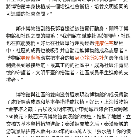
將博物館本身扶植成一個增進社會銜接、培養文明認同的
可連續的社會空間。”
鄭州博物館副館長郭春媛從該館實行動身，闡釋了博
物館和社區之間的關系：“我們館在賦能社區的同時，社區
也在賦能我們。好比在社區舉行運動經過
健康住宅
歷程
中，社區的成員也被吸引并自動走進博物館成為志愿者。
博物館
老屋翻新
應當把本身的觸
身心診所設計
角最年夜限
制延長到最接地氣、最真正的的社區中，成為社區汗青記
憶的守護者，文明平臺的搭建者，社區成員畢生進修的支
撐者。”
博物館與社區的雙向滋養還表現為博物館的成長帶動
了處所經濟成長和基本舉措措施扶植。好比，上海博物館
“金字塔之巔：古埃及文明年夜展”帶動城市綜合花費跨越
350億元。陜西汗青博物館秦漢館的扶植，推進了地鐵、立
交橋等基本舉措措施進級；秦漢館開放之后，秦漢新城的
游玩景點招待人數由2023年的825萬人次「張水瓶！你的傻