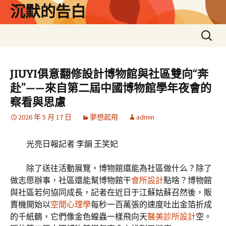
跳
沉默的告白
至
主
搜
要
尋
內
關
容
鍵
JIUYI俱意翻修設計博物館與社區雙向“奔
字:
赴”——來自第二屆中國博物館學年夜會的
察看與思慮
2026 年 5 月 17 日
夢想起飛
admin
光亮日報記者 李韻 王笑妃
除了送往活動展覽，博物館還能為社區做什么？除了
做志愿辦事，社區還能幫博物館干
會所設計
點啥？博物館
與社區若何協同成長，記者在近日于江蘇姑蘇召然後，販
賣機開始以
空間心理學
每秒一百萬張的速度吐出金箔折成
的千紙鶴，它們像金色蝗蟲一樣飛向天
醫美診所設計
空。