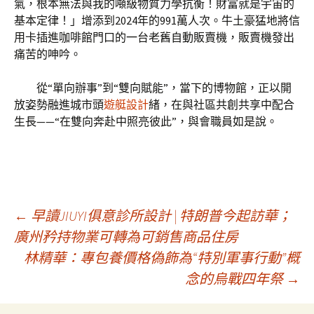
氣，根本無法與我的噸級物質力學抗衡！財富就是宇宙的
基本定律！」增添到2024年的991萬人次。牛土豪猛地將信
用卡插進咖啡館門口的一台老舊自動販賣機，販賣機發出
痛苦的呻吟。
從“單向辦事”到“雙向賦能”，當下的博物館，正以開
放姿勢融進城市頭
遊艇設計
緒，在與社區共創共享中配合
生長——“在雙向奔赴中照亮彼此”，與會職員如是說。
文
←
早讀JIUYI俱意診所設計 | 特朗普今起訪華；
廣州矜持物業可轉為可銷售商品住房
林精華：專包養價格偽飾為“特別軍事行動”概
章
念的烏戰四年祭
→
導