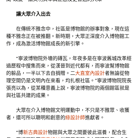
讓大眾介入出去
在傳統不雅念中，社區是博物館的辦事對象，現在這
種不雅念正在被推翻。新時期，大眾正深度介入博物館工
作，成為激活博物館成長的新引擎。
“寧波博物院外墻的磚瓦，年夜多是在寧波舊城改革經
過歷程中搜集而來，從漢晉到近代都有，而寧波幫博物館
的躲品，一半以下去自捐贈。二
大直室內設計
者無論從物
理空間仍是文明內在來看，均扎根社區。”寧波博物院院長
張亮以為，從某種意義上說，寧波博物院的兩個館區就是
與社區共建的成果。
大眾在介入博物館文明運動中，不只是不雅眾、收獲
者，還可所以聰明和創意的
綠設計師
進獻者。
“博
新古典設計
物館與大眾之間要彼此滋養，配合生