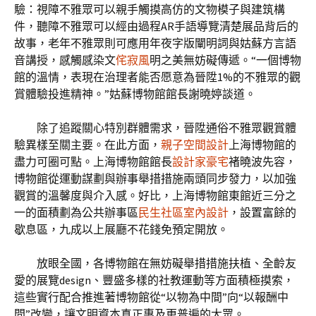
驗：視障不雅眾可以親手觸摸高仿的文物模子與建筑構
件，聽障不雅眾可以經由過程AR手語導覽清楚展品背后的
故事，老年不雅眾則可應用年夜字版闡明詞與姑蘇方言語
音講授，感觸感染文
侘寂風
明之美無妨礙傳遞。“一個博物
館的溫情，表現在治理者能否愿意為晉陞1%的不雅眾的觀
賞體驗投進精神。”姑蘇博物館館長謝曉婷談道。
除了追蹤關心特別群體需求，晉陞通俗不雅眾觀賞體
驗異樣至關主要。在此方面，
親子空間設計
上海博物館的
盡力可圈可點。上海博物館館長
設計家豪宅
褚曉波先容，
博物館從運動謀劃與辦事舉措措施兩頭同步發力，以加強
觀賞的溫馨度與介入感。好比，上海博物館東館近三分之
一的面積劃為公共辦事區
民生社區室內設計
，設置富餘的
歇息區，九成以上展廳不花錢免預定開放。
放眼全國，各博物館在無妨礙舉措措施扶植、全齡友
愛的展覽design、豐盛多樣的社教運動等方面積極摸索，
這些實行配合推進著博物館從“以物為中間”向“以報酬中
間”改變，讓文明資本真正惠及更普遍的大眾。