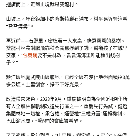
迴旋而上，走到止境就是雙龍村。
山坡上，年夜鉅細小的喀斯特巖石遍布，村平易近管這叫
“旮旮溝溝”。
再近前——石縫里，密植著一人來高、綠意蔥蔥的桑樹。
雙龍村林農謝鵬飛靠種桑養蠶掙到了錢，幫襯孩子在城里
安家，“
包養網
要不是林改，旮旮溝溝里咋能種出錢樹
子？”
黔江區地處武陵山區腹地，已經全區石漠化地盤面積達3萬
多公頃。土里刨食，掙不下好光景。
改造帶來起色。2023年9月，重慶被明白為全國3個深化所
有人全體林權軌制改造先行區之一。重慶先行先試，健選
集體林地一切權、承包權、運營權“三權分置”運轉機制。
巴山渝水間，“覺醒”的寶庫被叫醒。
了了產權、承包到戶，“山定權、樹定根、人定心”。在保