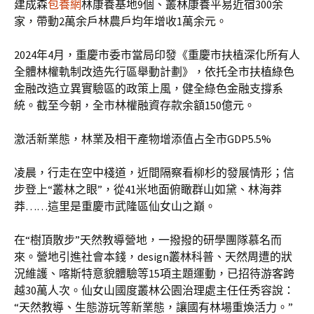
建成森
包養網
林康養基地9個、叢林康養平易近宿300余
家，帶動2萬余戶林農戶均年增收1萬余元。
2024年4月，重慶市委市當局印發《重慶市扶植深化所有人
全體林權軌制改造先行區舉動計劃》，依托全市扶植綠色
金融改造立異實驗區的政策上風，健全綠色金融支撐系
統。截至今朝，全市林權融資存款余額150億元。
激活新業態，林業及相干產物增添值占全市GDP5.5%
凌晨，行走在空中棧道，近間隔察看柳杉的發展情形；信
步登上“叢林之眼”，從41米地面俯瞰群山如黛、林海莽
莽……這里是重慶市武隆區仙女山之巔。
在“樹頂散步”天然教導營地，一撥撥的研學團隊慕名而
來。營地引進社會本錢，design叢林科普、天然周遭的狀
況維護、喀斯特意貌體驗等15項主題運動，已招待游客跨
越30萬人次。仙女山國度叢林公園治理處主任任秀容說：
“天然教導、生態游玩等新業態，讓國有林場重煥活力。”