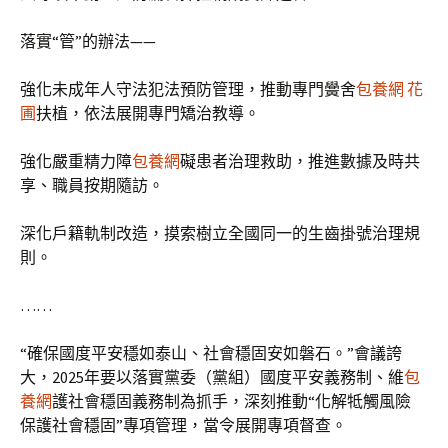
落實“管”的辦法——
強化未成年人守法犯法預防管理，推動專門黌舍
包養網 花
圃
扶植，依法展開專門矯治教導。
強化嚴重精力障
包養網
礙患者治理救助，推進數據及時共
享、職員按期隨訪。
深化戶籍軌制改造，摸索樹立全國同一的生齒掛號治理規
則。
……
“確保國度平安穩如泰山、社會穩固安如磐石。”會議誇
大，2025年要以落實黨委（黨組）國度平安義務制、維
包
養網
護社會穩固義務制為抓手，深刻推動“化解牴觸風險
保護社會穩固”專項管理，當令展開專項督查。