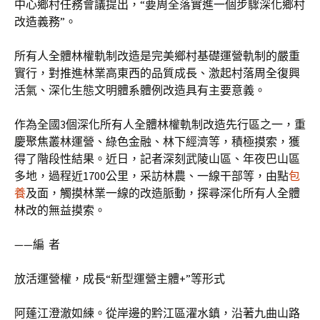
中心鄉村任務會議提出，“要周全落實進一個步驟深化鄉村
改造義務”。
所有人全體林權軌制改造是完美鄉村基礎運營軌制的嚴重
實行，對推進林業高東西的品質成長、激起村落周全復興
活氣、深化生態文明體系體例改造具有主要意義。
作為全國3個深化所有人全體林權軌制改造先行區之一，重
慶聚焦叢林運營、綠色金融、林下經濟等，積極摸索，獲
得了階段性結果。近日，記者深刻武陵山區、年夜巴山區
多地，過程近1700公里，采訪林農、一線干部等，由點
包
養
及面，觸摸林業一線的改造脈動，探尋深化所有人全體
林改的無益摸索。
——編 者
放活運營權，成長“新型運營主體+”等形式
阿蓬江澄澈如練。從岸邊的黔江區濯水鎮，沿著九曲山路