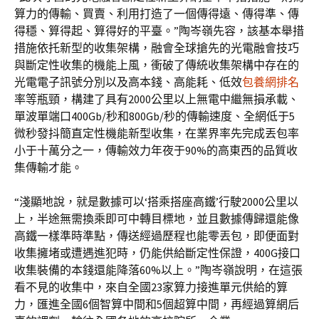
算力的傳輸、買賣、利用打造了一個傳得遠、傳得準、傳
得穩、算得起、算得好的平臺。”陶岑嶺先容，該基本舉措
措施依托新型的收集架構，融會全球搶先的光電融會技巧
與斷定性收集的機能上風，衝破了傳統收集架構中存在的
光電電子訊號分別以及高本錢、高能耗、低效
包養網排名
率等瓶頸，構建了具有2000公里以上無電中繼無損承載、
單波單端口400Gb/秒和800Gb/秒的傳輸速度、全網低于5
微秒發抖簡直定性機能新型收集，在業界率先完成丟包率
小于十萬分之一，傳輸效力年夜于90%的高東西的品質收
集傳輸才能。
“淺顯地說，就是數據可以‘搭乘搭座高鐵’行駛2000公里以
上，半途無需換乘即可中轉目標地，並且數據傳歸還能像
高鐵一樣準時準點，傳送經過歷程也能零丟包，即便面對
收集擁堵或遭遇進犯時，仍能供給斷定性保證，400G接口
收集裝備的本錢還能降落60%以上。”陶岑嶺說明，在這張
看不見的收集中，來自全國23家算力接進單元供給的算
力，匯進全國6個智算中間和5個超算中間，再經過算網后