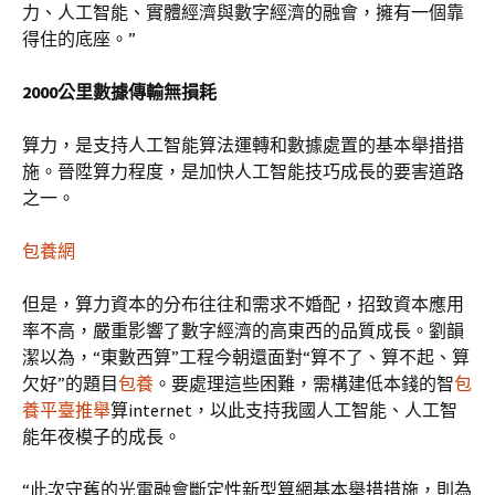
力、人工智能、實體經濟與數字經濟的融會，擁有一個靠
得住的底座。”
2000公里數據傳輸無損耗
算力，是支持人工智能算法運轉和數據處置的基本舉措措
施。晉陞算力程度，是加快人工智能技巧成長的要害道路
之一。
包養網
但是，算力資本的分布往往和需求不婚配，招致資本應用
率不高，嚴重影響了數字經濟的高東西的品質成長。劉韻
潔以為，“東數西算”工程今朝還面對“算不了、算不起、算
欠好”的題目
包養
。要處理這些困難，需構建低本錢的智
包
養平臺推舉
算internet，以此支持我國人工智能、人工智
能年夜模子的成長。
“此次守舊的光電融會斷定性新型算網基本舉措措施，則為