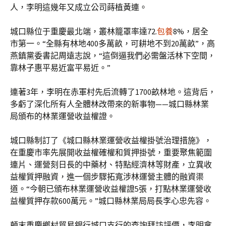
人，李明這幾年又成立公司蒔植黃連。
城口縣位于重慶最北端，叢林籠罩率達72.
包養
8%，居全
市第一。“全縣有林地400多萬畝，可耕地不到20萬畝”，高
燕鎮黨委書記周遠志說，“這倒逼我們必需盤活林下空間，
靠林子惠平易近富平易近。”
連著3年，李明在赤軍村先后流轉了1700畝林地。這背后，
多虧了深化所有人全體林改帶來的新事物——城口縣林業
局頒布的林業運營收益權證。
城口縣制訂了《城口縣林業運營收益權掛號治理措施》，
在重慶市率先展開收益權確權和質押掛號，重要聚焦範圍
連片、運營刻日長的中藥材、特點經濟林等財產，立異收
益權質押融資，進一個步驟拓寬涉林運營主體的融資渠
道。“今朝已頒布林業運營收益權證5張，打點林業運營收
益權質押存款600萬元。”城口縣林業局局長李心忠先容。
顛末重慶鄉村貿易銀行城口支行的查詢拜訪評價，李明拿