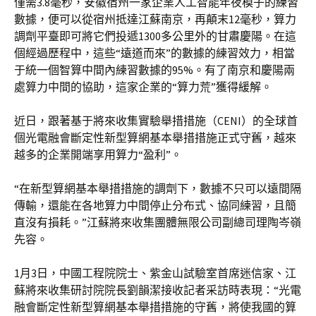
僅需3.8毫秒，安徽宿州一家企業人工智能年夜模子的練習
數據，便可以從宿州抵達江蘇南京，再顛末12毫秒，算力
調劑平臺即可將它們投遞1300多公里外的甘肅慶陽。在這
個經過歷程中，這些“遠道而來”的數據的練習效力，相當
于統一個智算中間內練習數據的95%。有了南京和慶陽兩
處算力中間的協助，這家企業的“算力荒”獲得緩解。
近日，跟著基于將來收集實驗舉措措施（CENI）的全球首
個光電融會斷定性新型算網基本舉措措施正式守舊，越來
越多的企業開端享用算力“盈利”。
“在新型算網基本舉措措施的調劑下，數據不只可以遠間隔
傳輸，還能在各地算力中間停止分布式、協同練習，且簡
直沒有損耗。”江蘇將來收集團體無限公司副總司理陶岑嶺
先容。
1月3日，中國工程院院士、紫金山試驗室首席迷信家、江
蘇將來收集研討院院長劉韻潔接收記者采訪時表現：“光電
融會斷定性新型算網基本舉措措施的守舊，將使我國的算