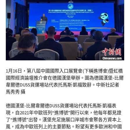
1月16日，第八屆中國國際入口展覽會(下稱進博會)暨虹橋
國際經濟論壇推介會在德國漢堡舉辦。圖為德國漢堡-比爾
韋爾德DUSS貨運場站代表托馬斯·凱福致辭。中新社記者
馬秀秀 攝
德國漢堡-比爾韋爾德DUSS貨運場站代表托馬斯·凱福表
現，自2021年中歐班列“進博號”開行以來，他每年都見證
了“進博號”出發。漢堡充足施展口岸城市會聚各方資本上
風，成為中歐班列上的主要節點。盼望有更多歐洲和中國