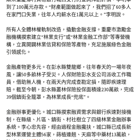
到了100萬元存款。“財產範圍做起來了，我們招了60多人
在家門口失業，往年人均薪水在1萬元以上。”李明說。
所有人全體林權軌制改造，撬動金融支撐。重慶市激勵金
融機構摸索建立“林業支行”或“林業金融工作部”等專營機
構，立異開闢林業信貸和保險等產物，充足施展綠色金融
引領感化。
金融產物更多元。在彭水縣雙龍鄉，往年春天的一場年夜
風，讓50多畝林子受災。人保財險彭水支公司派收工作職
員，借助無人機，在兩天內完成查勘定損，隨即疾速理
賠。截至今朝，彭水縣叢林保險投保面積達230萬畝，完成
39個鎮街全籠罩，為林業成長“兜底”。
金融辦事更優化。城口縣摸索融資需求與銀行疾速對接機
制，在縣級、片區、鎮街、村社樹立了四級林業金融辦事
系統。李心忠先容，經由過程金融攙扶，城口縣已成長新
型林業運營主體56家，蒔植連翹、天麻等中藥材13萬畝，