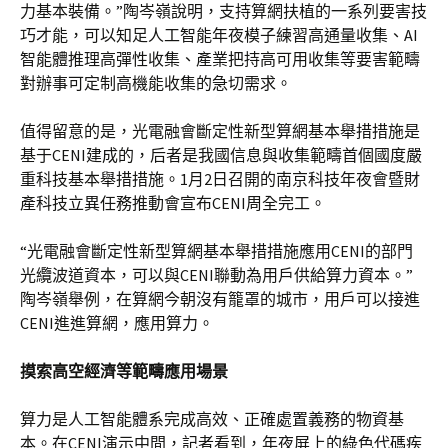
力基本裝備。”陶岑嶺說明，支持算網扶植的一系列要害技
巧才能，可以知足人工智能年夜模子練習高通量收集、AI
智能體推理高彈性收集、產業把持高可用收集等要害範疇
對辦事可定制高機能收集的急切需求。
值得留意的是，光電融會斷定性新型算網基本舉措措施是
基于CENI建成的，后者是我國信息與收集範疇首個國度嚴
重科技基本舉措措施。1月2日召開的南京科技年夜會暨財
產科技立異任務推動會宣布CENI周全完工。
“光電融會斷定性新型算網基本舉措措施應用CENI的部門
光纜波道資本，可以與CENI聯動為用戶供給算力資本。”
陶岑嶺舉例，在算網今朝沒有籠罩的城市，用戶可以接進
CENI進進算網，應用算力。
摸索高空經濟等範疇應用場景
算力是人工智能體系完成高效、正確處置義務的物資基
本。在CENI演示中間，記者看到，年夜屏上的綠色代碼疾