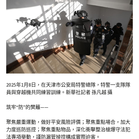
2025年1月8日，在天津市公安局特警總隊，特警一支隊隊
員與穿越機共同練習訓練。新華社記者 孫凡越 攝
筑牢“防”的樊籬——
聚焦嚴重運動，做好平安風險評價；聚焦重點場合，加大
力度巡防巡控；聚焦重點物品，深化衝擊整治槍爆守法犯
法專項舉動，謹防漏管掉控構成實際迫害。