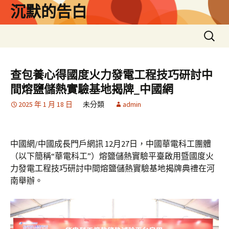
跳
沉默的告白
至
主
搜
要
尋
內
關
容
鍵
查包養心得國度火力發電工程技巧研討中
字:
間熔鹽儲熱實驗基地揭牌_中國網
2025 年 1 月 18 日
未分類
admin
中國網/中國成長門戶網訊 12月27日，中國華電科工團體
（以下簡稱“華電科工”）熔鹽儲熱實驗平臺啟用暨國度火
力發電工程技巧研討中間熔鹽儲熱實驗基地揭牌典禮在河
南舉辦。