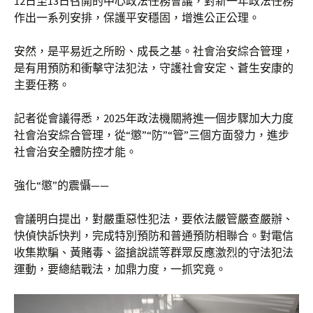
12日至13日召開的中心政法任務會議，對新一年政法任務
作出一系列安排，保護平安穩固，增進公正公理。
安然，是平易近之所盼、成長之基。社會治安綜合管理，
是有用預防和衝擊守法犯法，守護社會安定、蒼生安康的
主要任務。
記者從會議得悉，2025年政法機關將進一個步驟加大力度
社會治安綜合管理，從“懲”“防”“管”三個方面發力，進步
社會治安全體防控才能。
強化“懲”的震懾——
會議明白提出，對嚴重惡性犯法，要依法嚴管嚴查嚴辦、
快偵快訴快判，完成特別預防和普通預防相聯合。對電信
收集欺騙、黃賭毒、盜搶說謊等群眾反應激烈的守法犯法
運動，要總結戰法，加鼎力度，一抓究竟。