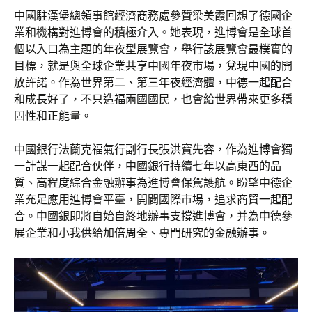
中國駐漢堡總領事館經濟商務處參贊梁美霞回想了德國企
業和機構對進博會的積極介入。她表現，進博會是全球首
個以入口為主題的年夜型展覽會，舉行該展覽會最樸實的
目標，就是與全球企業共享中國年夜市場，兌現中國的開
放許諾。作為世界第二、第三年夜經濟體，中德一起配合
和成長好了，不只造福兩國國民，也會給世界帶來更多穩
固性和正能量。
中國銀行法蘭克福氣行副行長張洪寶先容，作為進博會獨
一計謀一起配合伙伴，中國銀行持續七年以高東西的品
質、高程度綜合金融辦事為進博會保駕護航。盼望中德企
業充足應用進博會平臺，開闢國際市場，追求商貿一起配
合。中國銀即將自始自終地辦事支撐進博會，并為中德參
展企業和小我供給加倍周全、專門研究的金融辦事。