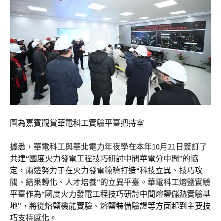
圖為嘉賓觀賞華電科工實驗平臺把持室
據悉，華電科工與華北電力年夜學在本年10月21日簽訂了
共建“國度火力發電工程技巧研討中間華電分中間”的協
定，兩邊努力于在火力發電範疇打造“科技立異、技巧攻
關、結果轉化、人才培養”的立異平臺。華電科工熔鹽實驗
平臺作為“國度火力發電工程技巧研討中間熔鹽儲熱實驗基
地”，將從熔鹽機能實驗、熔鹽裝備驗證等方面起到主要技
巧支持感化。