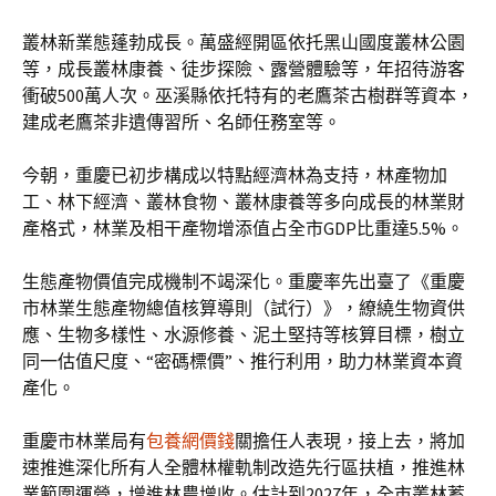
叢林新業態蓬勃成長。萬盛經開區依托黑山國度叢林公園
等，成長叢林康養、徒步探險、露營體驗等，年招待游客
衝破500萬人次。巫溪縣依托特有的老鷹茶古樹群等資本，
建成老鷹茶非遺傳習所、名師任務室等。
今朝，重慶已初步構成以特點經濟林為支持，林產物加
工、林下經濟、叢林食物、叢林康養等多向成長的林業財
產格式，林業及相干產物增添值占全市GDP比重達5.5%。
生態產物價值完成機制不竭深化。重慶率先出臺了《重慶
市林業生態產物總值核算導則（試行）》，繚繞生物資供
應、生物多樣性、水源修養、泥土堅持等核算目標，樹立
同一估值尺度、“密碼標價”、推行利用，助力林業資本資
產化。
重慶市林業局有
包養網價錢
關擔任人表現，接上去，將加
速推進深化所有人全體林權軌制改造先行區扶植，推進林
業範圍運營，增進林農增收。估計到2027年，全市叢林蓄