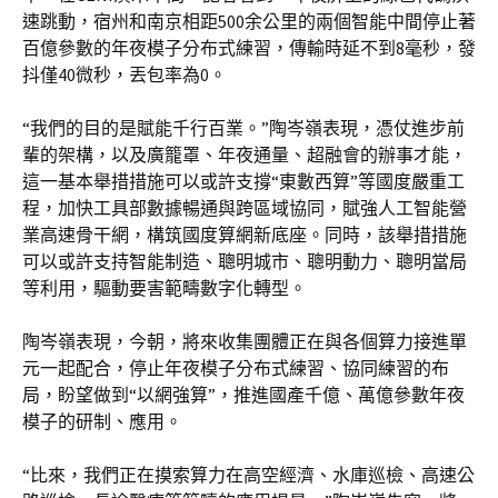
速跳動，宿州和南京相距500余公里的兩個智能中間停止著
百億參數的年夜模子分布式練習，傳輸時延不到8毫秒，發
抖僅40微秒，丟包率為0。
“我們的目的是賦能千行百業。”陶岑嶺表現，憑仗進步前
輩的架構，以及廣籠罩、年夜通量、超融會的辦事才能，
這一基本舉措措施可以或許支撐“東數西算”等國度嚴重工
程，加快工具部數據暢通與跨區域協同，賦強人工智能營
業高速骨干網，構筑國度算網新底座。同時，該舉措措施
可以或許支持智能制造、聰明城市、聰明動力、聰明當局
等利用，驅動要害範疇數字化轉型。
陶岑嶺表現，今朝，將來收集團體正在與各個算力接進單
元一起配合，停止年夜模子分布式練習、協同練習的布
局，盼望做到“以網強算”，推進國產千億、萬億參數年夜
模子的研制、應用。
“比來，我們正在摸索算力在高空經濟、水庫巡檢、高速公