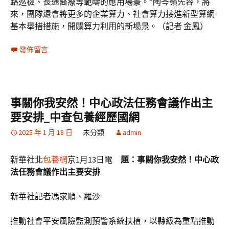
路巡檢、長途醫療等範疇的應用場景。”陶岑嶺先容，將
來，團隊還會將更多的企業算力、社會算力接進新型算網
基本舉措措施，開闢算力利用的新場景。（記者 金鳳）
發佈留言
事關你我安然！中心政法任務會議作出主
要安排_中查包養經歷國網
2025 年 1 月 18 日
未分類
admin
新華社北
包養網
京1月13日電
題：事關你我安然！中心政
法任務會議作出主要安排
新華社記者馮家順、羅沙
推動社會平安風險監測預警系統扶植，以縣級為重點推動