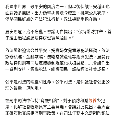
我國事世界上最平安的國度之一，但以後保護平安穩固也
面對諸多風險。出力衝擊挑釁法令威望、挑戰公共次序、
侵略國民好處的守法犯法行動，政法機關重擔在肩。
居安思危，治不忘亂。會議明白提出：“保持懲防并舉，善
于經由過程嚴厲法律處理實際題目。”
依法懲辦迫害公共平安、拐賣婦女兒童等犯法運動，依法
懲辦私運、金融欺騙、侵略常識產權等經濟犯法，展開行
政法律與刑事司法連接機制規范化扶植試點……會議作出
一系列安排，震懾犯法、維護國民，護航經濟社會成長。
公平是司法的魂靈和性命。公平司法，是保護社會公正公
理的最后一道防地。
在刑事司法中保持“寬嚴相濟”，對于預防和減
包養
少犯
法、化解社會牴觸具有主要意義。會議對此提出，要周全
正確貫徹寬嚴相濟刑事政策，在司法任務中充足斟酌犯法