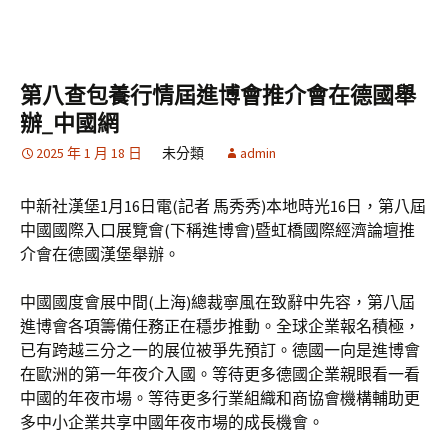
第八查包養行情屆進博會推介會在德國舉
辦_中國網
2025 年 1 月 18 日
未分類
admin
中新社漢堡1月16日電(記者 馬秀秀)本地時光16日，第八屆
中國國際入口展覽會(下稱進博會)暨虹橋國際經濟論壇推
介會在德國漢堡舉辦。
中國國度會展中間(上海)總裁寧風在致辭中先容，第八屆
進博會各項籌備任務正在穩步推動。全球企業報名積極，
已有跨越三分之一的展位被爭先預訂。德國一向是進博會
在歐洲的第一年夜介入國。等待更多德國企業親眼看一看
中國的年夜市場。等待更多行業組織和商協會機構輔助更
多中小企業共享中國年夜市場的成長機會。