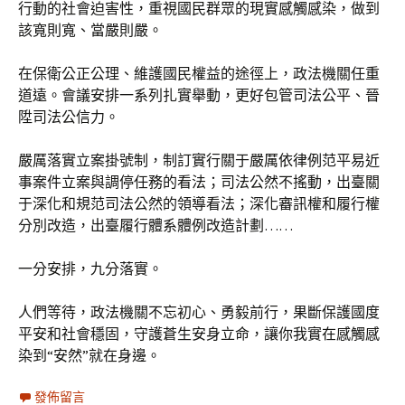
行動的社會迫害性，重視國民群眾的現實感觸感染，做到
該寬則寬、當嚴則嚴。
在保衛公正公理、維護國民權益的途徑上，政法機關任重
道遠。會議安排一系列扎實舉動，更好包管司法公平、晉
陞司法公信力。
嚴厲落實立案掛號制，制訂實行關于嚴厲依律例范平易近
事案件立案與調停任務的看法；司法公然不搖動，出臺關
于深化和規范司法公然的領導看法；深化審訊權和履行權
分別改造，出臺履行體系體例改造計劃……
一分安排，九分落實。
人們等待，政法機關不忘初心、勇毅前行，果斷保護國度
平安和社會穩固，守護蒼生安身立命，讓你我實在感觸感
染到“安然”就在身邊。
發佈留言