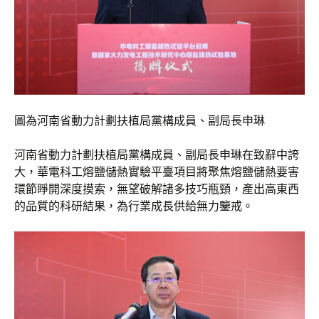
圖為河南省動力計劃扶植局黨構成員、副局長申琳
河南省動力計劃扶植局黨構成員、副局長申琳在致辭中誇
大，華電科工熔鹽儲熱實驗平臺項目將聚焦熔鹽儲熱要害
環節睜開深度摸索，無望破解諸多技巧瓶頸，產出高東西
的品質的科研結果，為行業成長供給無力鑒戒。