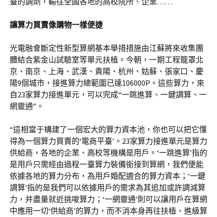
臺的調劑，輸往全國各地的高校院所、企業……
讓算力買賣像購物一樣便捷
光電融會斷定性新型算網基本舉措措施由江蘇將來收集團
體結合紫金山試驗室等單元扶植。今朝，一期工程籠罩北
京、南京、上海、武漢、貴陽、杭州、姑蘇、張家口、慶
陽9個城市，接進算力總範圍已達106000P。這些算力，來
自23家算力接進單元，可以完成“一跳進算、一鍵調算、一
網靈通”。
“這相當于構建了一個宏大的算力資本池，你也可以把它懂
得為一個算力買賣的‘電商平臺’。23家算力接進單元是算力
供給商，各地的企業、高校等機構是用戶。‘一跳進算’指的
是用戶只需經由過程一臺算力裝備銜接到算網，我們便能
依據各地的算力分布，為用戶婚配適合的算力資本；‘一鍵
調算’指的是我們可以依據用戶的需求為其追加或許調減算
力，并盡量就近挑唆算力；‘一網靈通’則可以讓用戶在算網
中應用一切‘供給商’的算力，而不消本身再往扶植、進級算