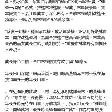
產。彭水苗族土家族自治縣經由過程“公司+基地+農戶”運
營一起配合形式，推進林地進股，完成了林區變景區、資
本變資金。綦江區成立了深化所有人全體林權軌制改造任
務專班，先后打點林權證19.93萬余本。
“落實一切權、穩固承包權、放活運營權，盤活用好叢林資
本，開釋改造盈利，為周全推進生態高程度維護、林業高
東西的品質成長供給了軌制支持。”重慶市林業局有關擔任
人表現。
成長綠色金融，全市林權融資存款余額150億元
年夜巴山深處，細雨流嵐。城口縣高燕鎮赤軍村坐落在海
拔1300多米的年夜山里。
走在近40度的陡坡上，村平易近李明端詳著林下的黃連種
苗，“原生態，長得慢，起碼5年生效益。”年過五旬的他，
年夜多時光待在山里，身體精壯，手指又粗又長，“種過蔬
菜，開過豬場，最多時養過4000頭生豬”，作為村里的強