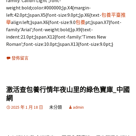
family:’Calibri Light’;font-
weight:bold;color:#000000;}p.X4{margin-
left:42.0pt;}span.X5{font-size:9.0pt;}p.X6{text-
包養平臺推
舉
align:left;}span.X6{font-size:9.0
包養
pt;}span.X7{font-
family:’Arial’;font-weight:bold;}p.X9{text-
indent:21.0pt;}span.X12{font-family:’Times New
Roman’;font-size:10.0pt;}span.X13{font-size:9.0pt;}
發佈留言
激活查包養行情年夜山里的綠色寶庫_中國
網
2025 年 1 月 18 日
未分類
admin