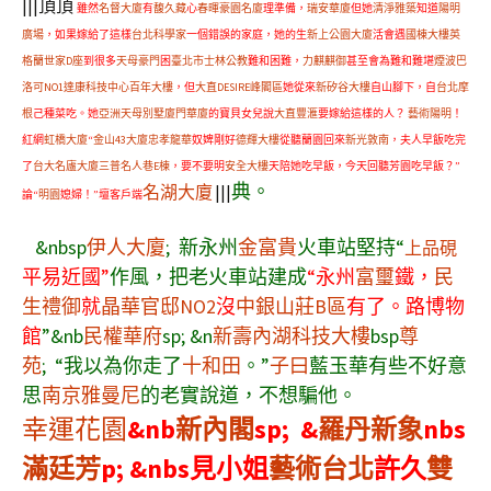
|||頂頂
雖然
名督大廈
有
馥久藏
心
春暉豪園名廈
理準備，
瑞安華廈
但她
清淨雅築
知道
陽明
廣場
，如果嫁給了這樣
台北科學家
一個錯誤的家庭，她的生
新上公園大廈
活會遇
國棟大樓
英
格蘭世家D座
到很多
天母豪門
困
臺北市士林公教
難和困難，
力麒麒御
甚至會為難和難堪
煙波巴
洛可NO1
達康科技中心
百年大樓
，但
大直DESIRE峰閣區
她從來
新矽谷大樓
自山腳下，自
台北摩
根
己種菜吃。她
亞洲天母別墅
廈門華廈
的寶貝女兒說
大直豐滙
要嫁給這樣的人？
藝術陽明
！
紅網
虹橋大廈
“
金山43大廈
忠孝龍華
奴婢剛好
德輝大樓
從聽蘭園回來
新光敦南
，夫人早飯吃完
了
台大名廬大廈
三普名人巷E棟
，要不要明
安全大樓
天陪她吃早飯，今天回聽芳園吃早飯？”
典。
名湖大廈
|||
論“
明園
媳婦！”壇客戶端
&nbsp
伊人大廈
; 新永州
金富貴
火車站堅持“
上品硯
平易近國”
作風，把老火車站建成
“永州
富璽
鐵，
民
生禮御
就
晶華官邸NO2
沒
中銀山莊B區
有了。路博物
館
”
&nb
民權華府
sp; &n
新壽內湖科技大樓
bsp
尊
苑
; “我以為你走了
十和田
。”
子曰
藍玉華有些不好意
思
南京雅曼尼
的老實說道，不想騙他。
幸運花園
&nb
新內閣
sp; &
羅丹新象
nbs
滿廷芳
p; &nbs見小姐
藝術台北
許久
雙