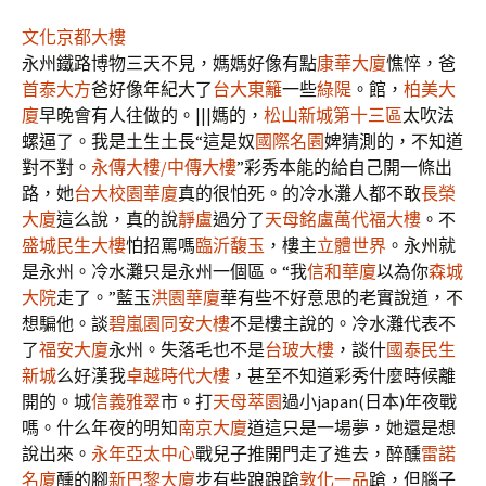
文化京都大樓
永州鐵路博物三天不見，媽媽好像有點
康華大廈
憔悴，爸
首泰大方
爸好像年紀大了
台大東籬
一些
綠隄
。館，
柏美大
廈
早晚會有人往做的。|||媽的，
松山新城第十三區
太吹法
螺逼了。我是土生土長“這是奴
國際名園
婢猜測的，不知道
對不對。
永傳大樓/中傳大樓
”彩秀本能的給自己開一條出
路，她
台大校園華廈
真的很怕死。的冷水灘人都不敢
長榮
大廈
這么說，真的說
靜盧
過分了
天母銘盧
萬代福大樓
。不
盛城民生大樓
怕招罵嗎
臨沂馥玉
，樓主
立體世界
。永州就
是永州。冷水灘只是永州一個區。“我
信和華廈
以為你
森城
大院
走了。”藍玉
洪園華廈
華有些不好意思的老實說道，不
想騙他。談
碧嵐園
同安大樓
不是樓主說的。冷水灘代表不
了
福安大廈
永州。失落毛也不是
台玻大樓
，談什
國泰民生
新城
么好漢我
卓越時代大樓
，甚至不知道彩秀什麼時候離
開的。城
信義雅翠
市。打
天母萃園
過小japan(日本)年夜戰
嗎。什么年夜的明知
南京大廈
道這只是一場夢，她還是想
說出來。
永年亞太中心
戰兒子推開門走了進去，醉醺
雷諾
名廈
醺的腳
新巴黎大廈
步有些踉踉蹌
敦化一品
蹌，但腦子