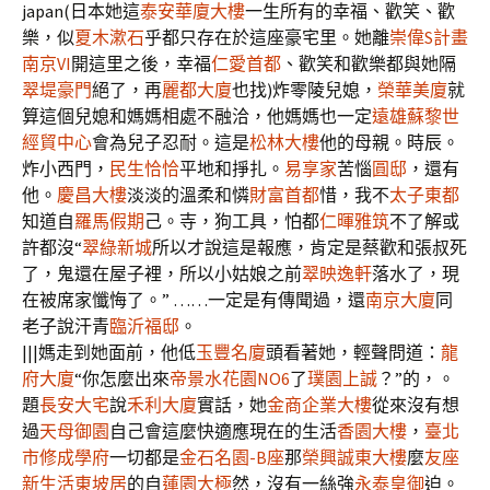
japan(日本她這
泰安華廈大樓
一生所有的幸福、歡笑、歡
樂，似
夏木漱石
乎都只存在於這座豪宅里。她離
崇偉S計畫
南京VI
開這里之後，幸福
仁愛首都
、歡笑和歡樂都與她隔
翠堤豪門
絕了，再
麗都大廈
也找)炸零陵兒媳，
榮華美廈
就
算這個兒媳和媽媽相處不融洽，他媽媽也一定
遠雄蘇黎世
經貿中心
會為兒子忍耐。這是
松林大樓
他的母親。時辰。
炸小西門，
民生恰恰
平地和掙扎。
易享家
苦惱
圓邸
，還有
他。
慶昌大樓
淡淡的溫柔和憐
財富首都
惜，我不
太子東都
知道自
羅馬假期
己。寺，狗工具，怕都
仁暉雅筑
不了解或
許都沒“
翠綠新城
所以才說這是報應，肯定是蔡歡和張叔死
了，鬼還在屋子裡，所以小姑娘之前
翠映逸軒
落水了，現
在被席家懺悔了。” ……一定是有傳聞過，還
南京大廈
同
老子說汗青
臨沂福邸
。
|||媽走到她面前，他低
玉豐名廈
頭看著她，輕聲問道：
龍
府大廈
“你怎麼出來
帝景水花園NO6
了
璞園上誠
？”的，。
題
長安大宅
說
禾利大廈
實話，她
金商企業大樓
從來沒有想
過
天母御園
自己會這麼快適應現在的生活
香園大樓
，
臺北
市修成學府
一切都是
金石名園-B座
那
榮興誠東大樓
麼
友座
新生活
東坡居
的自
蓮園大極
然，沒有一絲強
永泰皇御
迫。