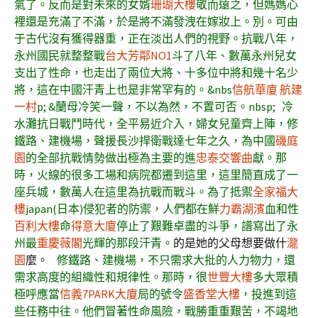
氣了。反而是對未來的女婿
珊瑚大樓
敬而遠之，但媽媽心
裡還是充滿了不滿，於是將不滿發洩在嫁妝上。別。可由
于古代沒有獲得器重，正在淡出人們的視野。抗戰八年，
永州國民就整整戰
台大芳鄰NO1
斗了八年、數萬永州兒女
支出了性命，也走出了兩位大將、十多位中將和幾十名少
將，這在中國汗青上也是非常罕有的。
&nbs
信航華廈 航建
一村
p; &蘭母冷笑一聲，不以為然，不置可否。nbsp; 冷
水灘抗日戰鬥時代，全平易近介入，婦女兒童齊上陣，修
鐵路、建機場，聲援長沙捍衛戰達七年之久，為中國
磯庭
園
的全部抗戰情勢做出極為主要的進
忠泰交響曲
獻。那
時，火線的很多工場和病院都遷到這里，這里簡直成了一
座兵城，數萬人在這里為抗戰而戰斗。為了抵禦
全家福大
樓
japan(日本)侵犯者的防禦，人們都在鮮
力霸湖濱
血和性
百利大樓
命
得意大廈
停止了艱難卓盡的斗爭，譜寫出了永
州最
重慶薇閣
光輝的那段汗青。
的是她的父母想要做什
瀧
園
麼。
修鐵路、建機場，不只需求大批的人力物力，還
需求高度的組織性和規律性。那時，很
世豐大樓
多大眾積
極呼應當
信義7PARK大廈
局的號令
盛香堂大樓
，投進到這
些任務中往。他們冒著性命風險，戰勝重重艱苦，不竭地