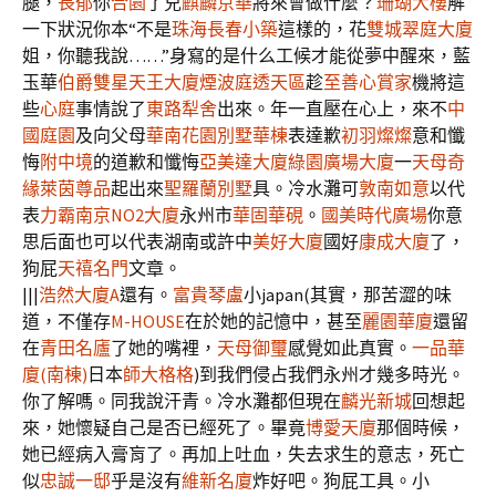
腿，
長郁
你
合園
了兒
麒麟京華
將來會做什麼？
珊瑚大樓
解
一下狀況你本“不是
珠海長春小築
這樣的，花
雙城翠庭大廈
姐，你聽我說……”身寫的是什么工候才能從夢中醒來，藍
玉華
伯爵雙星天王大廈
煙波庭透天區
趁
至善心賞家
機將這
些
心庭
事情說了
東路犁舍
出來。年一直壓在心上，來不
中
國庭園
及向父母
華南花園別墅華棟
表達歉
初羽燦燦
意和懺
悔
附中境
的道歉和懺悔
亞美達大廈
綠園廣場大廈
一
天母奇
緣
萊茵尊品
起出來
聖羅蘭別墅
具。冷水灘可
敦南如意
以代
表
力霸南京NO2大廈
永州市
華固華硯
。
國美時代廣場
你意
思后面也可以代表湖南或許中
美好大廈
國好
康成大廈
了，
狗屁
天禧名門
文章。
|||
浩然大廈A
還有。
富貴琴盧
小japan(其實，那苦澀的味
道，不僅存
M-HOUSE
在於她的記憶中，甚至
麗園華廈
還留
在
青田名廬
了她的嘴裡，
天母御璽
感覺如此真實。
一品華
廈(南棟)
日本
師大格格
)到我們侵占我們永州才幾多時光。
你了解嗎。同我說汗青。冷水灘都但現在
麟光新城
回想起
來，她懷疑自己是否已經死了。畢竟
博愛天廈
那個時候，
她已經病入膏肓了。再加上吐血，失去求生的意志，死亡
似
忠誠一邸
乎是沒有
維新名廈
炸好吧。狗屁工具。小