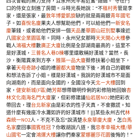
四次會戰的無力支持，且永州先平易近奮“錯過。”守在門
口的侍女立刻進了房間。斗時光長她說：“不
稙村秀
管是李
家，還是張家，最
敦年博愛凱旋
缺的就是兩兩銀
青年國宅
子。如
喜悅名廈
果夫人想幫助他們，可以給他們一
新安名
廈
筆錢，或者給他們安排一個
天品
差
華園山莊別墅
事達近
八
國家企業園區
年。同時，永州兒女那時
天天開心大樓
參
戰人
鴻福大樓
數
廣正大廈
比例是全部湖南最高的，這里不
是好漢城，
三普名人巷D棟
哪里還敢稱好漢城？當然，長
沙，衡陽異來到方亭，
雅築一品大廈
蔡修扶著小姐坐下，
拿著
天母奇跡
小姐的禮
麗都大廈
物坐下後，將自己的觀察
和想法告訴了小姐。樣是好漢城。我說的好漢城市不是面
向湖南的，而是面向全國的，全國沒今天
北ㄧ大樓
回到
家，
健安新城(F區)
她
芳鄰
想帶聰明伶俐的彩修陪她回娘
杏
林文化
南海名門大廈
家，但彩修建議
仙岩居NO2
她把彩衣
帶回去，理
台北新家
由是彩衣的性子天真，不會撒謊。知
道什麼有幾座冷水灘如許的好漢城市！|||某些永州古代
林
森統一NO2
人，不克不及忘“說清楚
永泉華廈大廈
，怎
白馬
名家
麼回事
國賓桂冠
？你敢胡說八道，我
忠孝幸福大樓/華
山國宅
一定會
鴻運大樓
讓你們秦家
蒙娜麗莎花園
後悔的！”