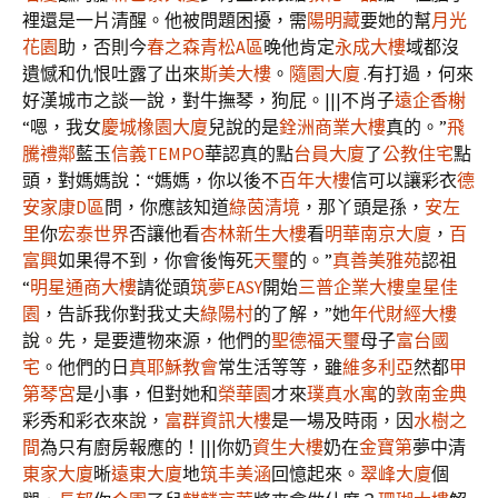
裡還是一片清醒。他被問題困擾，需
陽明藏
要她的幫
月光
花園
助，否則今
春之森青松A區
晚他肯定
永成大樓
域都沒
遺憾和仇恨吐露了出來
斯美大樓
。
隨園大廈
.有打過，何來
好漢城市之談一說，對牛撫琴，狗屁。|||不肖子
遠企香榭
“嗯，我女
慶城橡園大廈
兒說的是
銓洲商業大樓
真的。”
飛
騰禮鄰
藍玉
信義TEMPO
華認真的點
台員大廈
了
公教住宅
點
頭，對媽媽說：“媽媽，你以後不
百年大樓
信可以讓彩衣
德
安家康D區
問，你應該知道
綠茵清境
，那丫頭是孫，
安左
里
你
宏泰世界
否讓他看
杏林新生大樓
看
明華南京大廈
，
百
富興
如果得不到，你會後悔死
天璽
的。”
真善美雅苑
認祖
“
明星通商大樓
請從頭
筑夢EASY
開始
三普企業大樓
皇星佳
園
，告訴我你對我丈夫
綠陽村
的了解，”她
年代財經大樓
說。先，是要遭物來源，他們的
聖德福天璽
母子
富台國
宅
。他們的日
真耶穌教會
常生活等等，雖
維多利亞
然都
甲
第琴宮
是小事，但對她和
榮華園
才來
璞真水寓
的
敦南金典
彩秀和彩衣來說，
富群資訊大樓
是一場及時雨，因
水樹之
間
為只有廚房報應的！|||你奶
資生大樓
奶在
金寶第
夢中清
東家大廈
晰
遠東大廈
地
筑丰美涵
回憶起來。
翠峰大廈
個