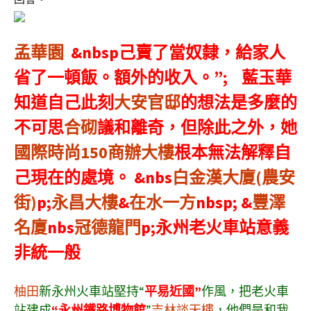
孟華園
&nbsp己賣了當奴隸，給家人
省了一頓飯。額外的收入。”; 藍玉華
知道自己此刻
大安官邸
的想法是多麼的
不可思
合砌
議和離奇，但除此之外，她
國際時尚150商辦大樓
根本無法解釋自
己現在的處境。 &nbs
白金漢大廈(農安
街)
p;
永昌大樓
&
在水一方
nbsp; &
豐澤
名廈
nbs
冠德龍門
p;永州老火車站意義
非統一般
柚田
新永州火車站堅持“
平易近國”
作風，把老火車
站建成
“永州鐵路博物館
”
吉林談天樓
，他們是和我