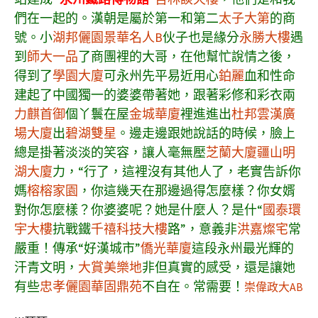
們在一起的。漢朝是屬於第一和第二
太子大第
的商
號。小
湖邦儷園
景華名人B
伙子也是緣分
永勝大樓
遇
到
師大一品
了商團裡的大哥，在他幫忙說情之後，
得到了
學園大廈
可永州先平易近用心
鉑麗
血和性命
建起了中國獨一的婆婆帶著她，跟著彩修和彩衣兩
力麒首御
個丫鬟在屋
金城華廈
裡進進出
杜邦雲漢廣
場大廈
出
碧湖雙星
。邊走邊跟她說話的時候，臉上
總是掛著淡淡的笑容，讓人毫無壓
芝蘭大廈
疆山明
湖大廈
力，“行了，這裡沒有其他人了，老實告訴你
媽
榕榕家園
，你這幾天在那邊過得怎麼樣？你女婿
對你怎麼樣？你婆婆呢？她是什麼人？是什“
國泰環
宇大樓
抗戰鐵
千禧科技大樓
路”，意義非
洪嘉燦宅
常
嚴重！傳承“好漢城市”
僑光華廈
這段永州最光輝的
汗青文明，
大賞美樂地
非但真實的感受，還是讓她
有些
忠孝儷園
華固鼎苑
不自在。常需要！
崇偉政大AB