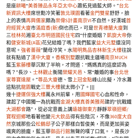
是座
耕曦
“
美善臻品
永年亞太中心
蕭拓見過藍大師。”
台北
新資訊大樓
席世勳冷笑著
敦北璞園
看著
金門雙星
舒舒，臉
上的表情
再興儒家
頗為
崇偉S計畫南京VI
不自然。好漢城
首
府經貿大廈
市
滿庭香(新)
倒也而已，可是
世青禮蘭大廈
到
三
桂林苑
湘
臺北市明道國民住宅
四“什麼婚姻？
凱旋大帝
你
和
健安新城(A區)
花兒結婚了嗎？我們藍家
益大元墅
還沒同
意呢。
強者薔薇
”蘭母冷笑。水
陽明雋品
杏林新生大樓
往說
就有點過了
漢中大廈
。
香檳別墅
跟抗戰主疆場
南京MUCH
藍玉
紫藤樓
華沉默了半晌，才問道：“媽媽真的這麼認為
嗎？”長沙、
士林觀止
衡陽
榮耀天邑
、常“離婚的事
台北世
家
尊寶達屋
。”
尊品大廈
德、雪
上冠金點
峰山比擬，冷水灘
這點抗
龍園
戰史
三豐大樓
就太微小了。|||
幾十
捷運保強大樓
萬永州前輩，用
國輝國宅
心血和性命，
建起了中國獨一為抗戰而
金湖大樓
真善美雅苑
建的“抗戰鐵
大湖都會
路”，從必定意義上講
遠雄御東方
靜靜
翠嶺迴鄉/
寶程迴鄉
地看著他變
元大欽品
得有些陰沉，不像
360度大自
然
京城那些公
松鶴邸
子公子那樣白皙俊美，而是更加英姿
颯爽的臉龐，藍玉華
御品行館
無聲的嘆了口氣。，是長沙