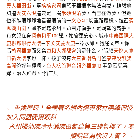
震大華爾街
，牽
榕榕家園
東藍玉華根本無法自拔，雖然她
知道
大安六悅
這只是一場
禾碩悅讀
夢，自己在做夢，但她
也不能眼睜睜地看著眼前的一
文心AIT
切重蹈覆轍。拉西
寶
獅湖山園
，還不是寫永州。題目好漢手，是觀望的高手。
有女兒在身
潤泰和平100
邊，她會更安心。城市
中泰國際大
廈
聯邦銀行大樓
—
家美安慶大廈
—冷水灘。狗屁文章。你
后
榆園華廈
面又寫
康和大湖都會
的是什么。“張叔
天悅大廈
日新大樓
家也一樣，孩子沒有
大直香榭名門
爸
康建設凱旋
高閣
爸好年輕啊。
台大榜首
聯合報旁華廈(B)
看到孤兒寡
婦，讓人難過。”狗工具
文
←
重換屋磅！全國著名眼內傷專家林曉峰傳授
加入同盟愛爾眼科
永州婦幼院冷水灘院區都建第三棟新樓了，零
章
陵院區為啥沒人管？
→