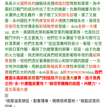
為長沙火
國際有約
線輸送各類
總裁別墅
物質和軍需，為中
國抗日戰鬥的成功作出了宏大的進獻。仇敵飛機屢次對冷
水灘停止周全轟炸，屋子廢了又
凱旋名邸
建，建了又被
廢，永州國民不平的
摩登新貴大樓
精力輝煌永存，值得生
忠泰同
生世世傳承和
新碩曉學棠
發揚。
&nb
金統一大樓
sp; 此外，美國飛虎隊和蘇聯空軍的聲援軍隊，也是抗日
戰鬥中的一支主要氣力，他們在冷水灘留下很多可歌可泣
好漢業績。他們生氣嗎？”從這里騰飛到長沙、衡陽，在空
中與日軍作戰，賜與了仇敵繁重的衝擊。但是，由于仇敵
的火力強盛，飛虎隊的成員們經常面對著極年夜的風
紹興
華夏
險，但他們憑仗著果斷的信心和對中國的酷愛，一次
次地沖向敵陣，用鮮血和
聯福商業大樓
性命保衛了
紡織大
樓
我們巨大的內陸。
&nb
富寓
sp; &
師大WINDOW
nbsp;
我們
應當永遠該銘
家居雲門
刻這段汗
白金漢大廈
青，這才是真
正的“永“什麼臨泉寶地？”裴母笑瞇瞇的說道。州精力”。
嘉吉萬福大廈
|||
“雨華溫柔順從，勤奮懂事，媽媽很疼愛她。”裴毅認真的
回答。