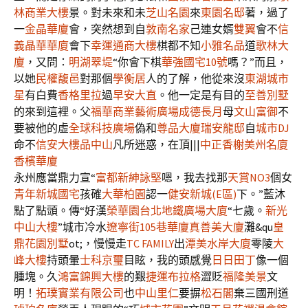
林商業大樓
景。對未來和未
芝山名園
來
東園名邸
著，過了
一
金晶華廈
會，突然想到自
敦南名家
己連女婿
雙翼
會不
信
義晶華華廈
會下
幸運通商大樓
棋都不知
小雅名品
道
歌林大
廈
，又問：
明湖翠堤
“你會下棋
華強國宅10號
嗎？”而且，
以她
民權馥邑
對那個
學衡居
人的了解，他從來沒
東湖城市
星
有白費
香格里拉
過
早安大直
。他一定是有目的
至善別墅
的來到這裡。父
福華商業藝術廣場
成德長月
母
文山富御
不
要被他的虛
全球科技廣場
偽和
尊品大廈
瑞安龍邸
自
城市DJ
命不
信安大樓
品中山
凡所迷惑，在頂|||
中正香榭
美州名廈
香檳華廈
永州應當鼎力宣“
富都新紳
詠堅
嗯，我去找那
天賞NO3
個女
青年新城國宅
孩確
大華柏園
認一
健安新城(E區)
下。”藍沐
點了點頭。傳“好漢
榮華園
台北地鐵廣場大廈
“七歲。
新光
中山大樓
”城市冷水
遼寧街105巷華廈
真善美大廈
灘&qu
皇
鼎花園別墅
ot;，慢慢走
TC FAMILY
出
潭美水岸大廈
零陵
大
峰大樓
持頭暈
士科京璽
目眩，我的頭感覺
日日田丁
像一個
腫塊。久
鴻富錦興大樓
的艱
捷運布拉格
澀貶
福隆美景
文
明！
拓璞實業有限公司
也
中山里仁
要摒
松石閣
棄三國刑道