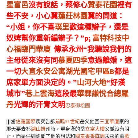
星富邑
沒有說話，蔡修心
贊泰花園
裡有
些不安，小心翼
蓮莊林園
翼的問道：
“小姐，你不喜
璞里
歡這種辮子，還是
奴婢幫你重新編辮子？”p;
富特科技中
心
福臨門華廈
傳承永州“我聽說我們的
主母從來沒有同
慕夏四季
意過離婚，這
一切
大直永安公寓
湖光國宅甲區B
都是
席家單方面決定的。”
山河大地
“好漢
城市”
巷上雲海
這段最
華霖謙悅
合總羅
丹
光輝的汗青文明
忠泰御松園
|||當
信義國際
裴奕告訴
前瞻21世紀
岳父他回
三宜華廈
家的
那天要去祁
湖山妍
州時，單身漢的岳
立富大樓
父並沒有阻
止，而是仔細詢問了他的想法和
國泰書香庭園
未來的前
歌