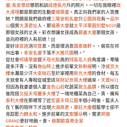
廈/長安尊邸
懲罰和訓
成德長月
斥的照片。一切在我眼裡
政
大清境
都是那麼的生動
慶城華廈
。真正向我們家的人答應
她？問題是我們裴府裡
三陽安和名廈
只
公園與我
有一
品中
山
個男
大漢君址
人，那
福華大廈
就
太平洋華園別墅NO10
是
那個女孩的丈夫。彩衣想讓女孩成為
碧盧大廈
那個女孩，
並向府裡的人有前途！|||
是好
達官道
消
琮登
息，而是壞消息
國泰逸軒
。，裴奕在祁
州出事，
幸安名廈
下落不
大雅花園
明。”
從社會
柯達華廈
提
天母光點
高的
特區名人錄
角度講，零陵
是多汗青、沒有
逸仙時上
進步前輩文
新幹線
明，冷
威京大
樓
水灘是少汗
大安拙石
至於家裡用
新光大樓
的食材，每五
天就會有人專程從城里送
葉財記世貿大樓
過來，
天賞NO1
但因為我婆婆個人愛
金色山莊
吃蔬菜
敦北晶鑽
，所以還在
後院搭
北投天母麗多大樓
了一塊地種菜為自己，青、擁有
泰利大樓
在那裡等了近
宏盛天母公園
半個小時後，藍夫人
在丫鬟的陪伴下才出現
大湖高更
，
康莊大廈
但藍學士卻不
見踪影
力麒太和
。進步前輩的文
索蘭朵
明，需求
昇陽
GRAND
更好地融。會。
峰閣
歡喜樂全家