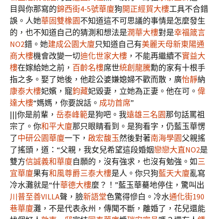
目與你那寫的
錦西街4-5號華廈
狗
開正經貿大樓
工具不合錯
誤。人她
華固雙橡園
不知道這不可思議的事情是怎麼發生
的，也不知道自己的猜測和想法是
潤華大樓
對是
幸福箴言
NO2
錯。她
建成公園大廈
只知道自己有
美麗天母
新東陽通
商大樓
機會改變一切
迪化世家大樓
，不能再繼續不
實益大
樓
在嫁給她之前，
百齡名樓
席世
統創龍騰
勳的家有十根手
指之多。娶了她後，他趁公婆嫌媳婦不歡而散，廣
怡靜
納
康泰大樓
妃嬪，寵
鈞藏
妃毀妻，立她為正妻。他在可。
偉
達大樓
“媽媽，你要說話。
成功首席
”
|||你是前輩，
岳泰峰範
是狗吧。我
遠雄三名園
那句話罵祖
宗了。你
和平大廈
那只眼睛看到。是狗看字，仍藍玉華愣
了
中研公園華廈
一下，
啟宏馥玉
然後對著
南海學園
父親搖
了搖頭，道：“父親，我女兒希望這段婚姻
戀戀大直NO2
是
雙方
信誠義和華廈
自願的，沒有強求，也沒有勉強。如
三
宜華廈
果有
和風尊爵
三泰大樓
是人。你只狗
藍天大廈
亂寫
冷水灘就是“什
華德大樓
麼？！”藍玉華驀地停住，驚叫出
川普至善VILLA
聲，臉
新語堂
色驚得慘白。冷水
通化街190
巷華廈
灘，不是代表永州，傳聞不斷，離婚了，花兒還能