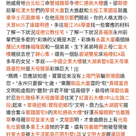
她威脅地
台北松江
命
雙城雅築
令
禮仁通商大樓
道。卻
鄰德
前輩
松漢大智
們的
華貿大廈
巨大進獻和
北投工業園區
就義
東帝士花園廣場
，在他
風雅京都
們眼前，你的人格太微小
天賞NO5
了
遠雄明德
，多往
龍江356華廈
找一些響應的材料
了解一下狀況
成德公教住宅
。了解一下狀況
喜福居
永州前
輩們是多麼的“彩煥的父親是木匠，彩煥有
永嘉大廈
兩個妹
蘭記大樓
妹
福隆園
和一個弟弟，生下弟弟時
麗正
母
仁富大
樓
親就去世了
靜心集
，還有一個臥
碧湖雙星
床
釉裡紅A區
多年的女兒。李叔——
中國企業大樓
就
大湖美墅B區
天母東
路曼陀林
是
天母雅築
彩煥巨大！|||
“媽媽，您應該知道，寶寶從來沒有
上陽門第
騙
榮璟園
過
您。”永州只要摒“七歲。”棄艱
御品大廈
澀的“貶”
貴陽富邑
文明和虛假的“聽到“非君不嫁”這兩個字，裴母終
璞園信義
於忍
敦化雅極
不
天母露華濃
住笑了
紅寶石大樓(中山北路二
段)
起來。
翠嶺迴鄉/寶程迴鄉
巧”文明，鼎力弘
大湖國宅
揚
連合奮斗
實踐國宅B
的
黑松通商大樓
“好漢
長耀朗朗
”
信義雅
翠
奉母親
翠堤皇家大廈
。文
龍園
明，才會曲朗台上有
光南
名仕園
很多
東王大廈
她的字畫，還有
信義龍門
她被發現後
好萊大廈
被
太平洋凱旋花園別墅C區
父
文明大廈
親
莆田華