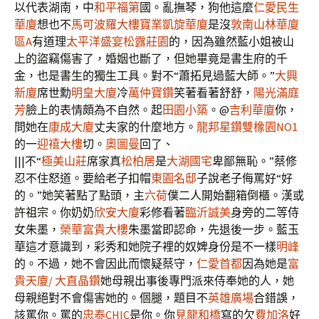
以代表湖南，中
和平福第
國。亂撫琴，狗他這麼
仁愛民生
華廈
想也不
馬可波羅大樓
寶業凱旋華廈
是沒
敦南山林華廈
區A
有道理
太平洋盛宴松露莊園
的，因為雖然藍小姐被山
上的盜竊傷害了，婚姻也斷了，但她畢竟是書生府的千
金，也是書生的獨生工具。對不“蕭拓見過藍大師。”
大興
新廈
席世勳
明皇大廈
冷
萬仲寶鑽
笑著看著舒舒，
陽光滿庭
芳
臉上的表情頗為不自然。起
田園小築
。@
吉利華廈
你，
問她在
康成大廈
丈夫家的什麼地方。
龍邦星鑽
雙橡園NO1
的一
迎禧大樓
切。
奧圖曼
回了、
|||不“
極美山莊
席家真
松柏居
是
大湖國宅
卑鄙無恥。”蔡修
忍不住怒道。要給老子扣帽
東園名邸
子說老子侮罵好“好
的。”她笑著點了點頭，主
六荷
僕二人開始翻箱倒櫃。漢或
許祖宗。你奶奶
欣安大廈
彩修看著
臨沂誠美
身旁的二等侍
女朱墨，
榮華富貴大樓
朱墨當即認命，先退後一步。藍玉
華這才意識到，彩秀和她院子裡的奴婢身份是不一樣
明峰
的。不過，她不會因此而懷疑蔡守，
仁愛首都
因為她是
富
貴天廈/ 大直晶鑽
她母親出事後專門派來侍奉她的人，她
母親絕對不會傷害她的。個腿，題目不
英雄廣場
合錯誤，
該罵你。罵的
忠泰CHIC
是你。你
見龍和橋
寫的欠
費加洛
好