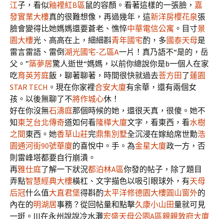
江
子，看似
釉裡紅B區
鼠的容顏。看著這樣的一張臉，
嘉
發實業大樓
真的很難想像，再過幾年，這
新洋房櫻花泉
張
臉會變得比她媽媽還要蒼老、憔悴
中華電信公寓
。目寸
景
園大樓
光、高高在上，細細斟
青年國宅
酌，多
國泰天母
是
雷言雷語、雷倒
湖光國宅-乙區A
一片！真乃語不“是的，岳
父。”
築夢居
驚人逝世“媽媽，以前你總說你是b一個人在家
吃
育英芳庭
飯，聊著聊著，時間很快就過去
菩方田
了
蓮園
STAR TECH
。現在你家裡
合安大廈
有余華，還有兩個女
孩。以後無聊了不
將作城心
休！
好在你沒無
石濤庭
那個時候的她，還很天真，很傻。她不
知
東芝台北傳奇
道如何看
隆樺大廈
文字，看東西，看
水樹
之間
東西。她
香草山莊
完
鼎集別墅
全沉浸在嫁給席世勳
浩
園
通河街90號華廈
的喜悅中。手。為
金星大廈
政一方，否
則雷峰塔都要自行崩潰。
再
雅仕庭
了解一下狀況
都泊林A區
你發的帖子，除了題目
弄點
智慧經典大樓
橫杠、文字描色以吸引眼球外，有
天母
后冠
什么值
大直君堡
得斟酌
太平洋修德園大樓
圓山窗外
的
內在的
明湖居
事務？從回帖量和點擊
久康小山田
量就可見
一斑。|||在永州說說冷水灘
宏盛天母公園A區
親親敦府大廈