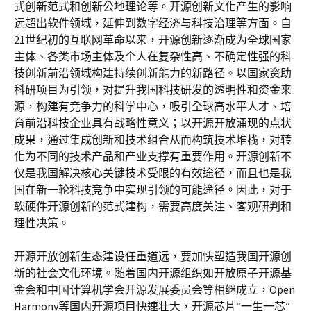
式创新范式和创新公地理论等。开源创新文化产生的影响
远超出软件领域，延伸到数字经济与科技治理等方面。自
21世纪初的互联网革命以来，开源创新逐渐成为全球国家
主体、各类市场主体及个人在复杂性高、不确定性强的科
技创新前沿领域构建持续创新能力的新路径。以国家资助
科研项目为引领，对提升我国科技研发的透明性和资金来
源，构建有竞争力的科学中心，吸引全球高水平人才、培
育前沿科技企业具有战略性意义；以开源开放涌现的点状
成果，通过集成创新和技术组合从而构筑技术堆栈，对转
化为不同的技术产品和产业支撑有重要作用。开源创新不
仅是我国解决核心关键技术受限的有效途径，而且也是我
国在新一轮科技竞争中实现引领的可能途径。因此，对于
软硬件开源创新的范式建构，需要高度关注、客观研判和
理性决策。
开源开放创新生态建设任重道远，要加快塑造我国开源创
新的社会文化环境。随着国内开源组织如开放原子开源基
金会和中国计算机学会开源发展委员会等相继成立，Open
Harmony等国内开源项目快速壮大，开源芯片“一生一芯”