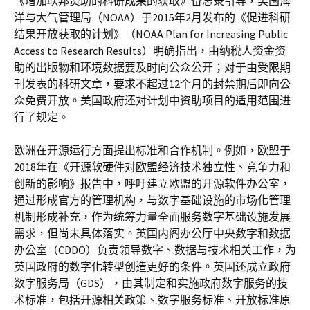
《增加联邦资助的科研成果的获取》备忘录引导，美国海
洋与大气管理局（NOAA）于2015年2月发布的《促进科研
结果开放获取的计划》（NOAA Plan for Increasing Public
Access to Research Results）明确指出，由纳税人资金资
助的出版物和环境数据要及时向公众公开；对于由受限期
刊发表的科研文章，要求不超过12个月的封禁期后即向公
众免费开放。美国政府还对计划中资助项目的适用范围进
行了规定。
欧洲在开源运行方面提出标准和合作机制。例如，欧盟于
2018年在《开源软硬件对欧盟经济技术独立性、竞争力和
创新的影响》报告中，呼吁建立欧盟的开源软件办公室，
通过形成官方的管理机构，与数字基础设施的市场化管理
机制形成补充，作为统筹力量全面服务数字基础设施发展
需求，但尚未具体落实。英国内阁办公厅中央数字和数据
办公室（CDDO）负责领导数字、数据与技术相关工作，为
英国政府的数字化转型创造更好的条件。英国还成立政府
数字服务局（GDS），由其制定和实施政府数字服务的技
术标准，包括开源相关政策、数字服务标准、开放标准原