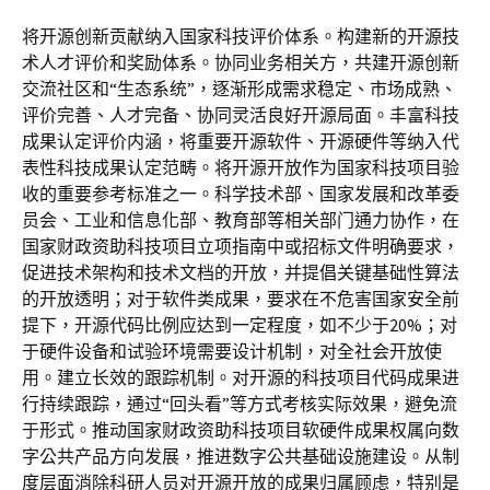
将开源创新贡献纳入国家科技评价体系。构建新的开源技
术人才评价和奖励体系。协同业务相关方，共建开源创新
交流社区和“生态系统”，逐渐形成需求稳定、市场成熟、
评价完善、人才完备、协同灵活良好开源局面。丰富科技
成果认定评价内涵，将重要开源软件、开源硬件等纳入代
表性科技成果认定范畴。将开源开放作为国家科技项目验
收的重要参考标准之一。科学技术部、国家发展和改革委
员会、工业和信息化部、教育部等相关部门通力协作，在
国家财政资助科技项目立项指南中或招标文件明确要求，
促进技术架构和技术文档的开放，并提倡关键基础性算法
的开放透明；对于软件类成果，要求在不危害国家安全前
提下，开源代码比例应达到一定程度，如不少于20%；对
于硬件设备和试验环境需要设计机制，对全社会开放使
用。建立长效的跟踪机制。对开源的科技项目代码成果进
行持续跟踪，通过“回头看”等方式考核实际效果，避免流
于形式。推动国家财政资助科技项目软硬件成果权属向数
字公共产品方向发展，推进数字公共基础设施建设。从制
度层面消除科研人员对开源开放的成果归属顾虑，特别是