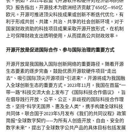
长。例如，2021年欧盟《开源软件和硬件对经济影响的研
究》报告指出，开源技术为欧洲经济贡献了650亿—950亿
欧元。开源可推进顶尖科技成果或创新不断迭代优化，有
利于形成共创、共建、共治、共享的社会创新环境。对于
国家财政资助的科技项目成果采取开源开放形式，在机制
上可保障财政支出透明使用，从而提高公共财政效率。
开源开放是促进国际合作、参与国际治理的重要方式
开源开放是我国融入国际创新网络的重要路径。随着开源
生态要素的逐步完备，鼓励优质开源软硬件项目“走出
去”、吸引国际顶尖开源项目“引进来”，开源将成为我国融
入全球创新生态的重要方式。2023年11月，我国在首届“一
带一路”科技交流大会上发布了《国际科技合作倡议》，旨
在倡导践行开放、公平、公正、非歧视的国际科技合作理
念，坚持“科学无国界、惠及全人类”，携手构建全球科技
共同体。联合国于2023年5月发布《我们的共同议程》政策
简报“全球数字契约——为所有人创造开放、自由、安全的
数字未来”，提出了全球数字公共产品的具体目标包括发展