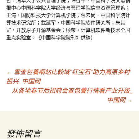
哲，清华大学公共管理学院；许哲平，中国科学院文献情
报中心中国科学院大学经济与管理学院信息资源管理系；
王涛，国防科技大学计算机学院；包云岗，中国科学院计
算技术研究所；武延军，中国科学院软件研究所；朱其
罡，开放原子开源基金会；顾荣，计算机软件新技术全国
重点实验室。《中国科学院院刊》供稿）
文
←
雪查包養網站比較域“红宝石”助力高原乡村
振兴_中国网
从各地春节后招聘会查包養行情看产业升级_
章
中国网
→
導
覽
發佈留言