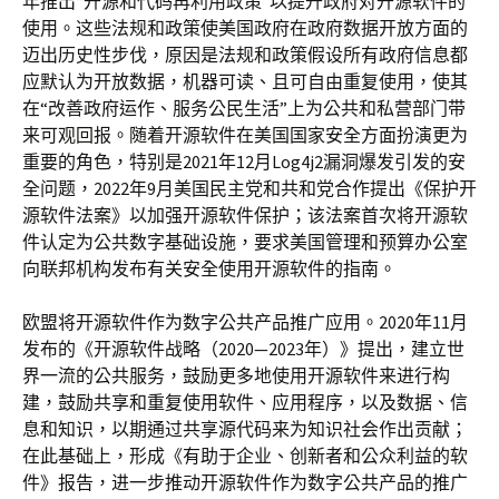
年推出“开源和代码再利用政策”以提升政府对开源软件的
使用。这些法规和政策使美国政府在政府数据开放方面的
迈出历史性步伐，原因是法规和政策假设所有政府信息都
应默认为开放数据，机器可读、且可自由重复使用，使其
在“改善政府运作、服务公民生活”上为公共和私营部门带
来可观回报。随着开源软件在美国国家安全方面扮演更为
重要的角色，特别是2021年12月Log4j2漏洞爆发引发的安
全问题，2022年9月美国民主党和共和党合作提出《保护开
源软件法案》以加强开源软件保护；该法案首次将开源软
件认定为公共数字基础设施，要求美国管理和预算办公室
向联邦机构发布有关安全使用开源软件的指南。
欧盟将开源软件作为数字公共产品推广应用。2020年11月
发布的《开源软件战略（2020—2023年）》提出，建立世
界一流的公共服务，鼓励更多地使用开源软件来进行构
建，鼓励共享和重复使用软件、应用程序，以及数据、信
息和知识，以期通过共享源代码来为知识社会作出贡献；
在此基础上，形成《有助于企业、创新者和公众利益的软
件》报告，进一步推动开源软件作为数字公共产品的推广