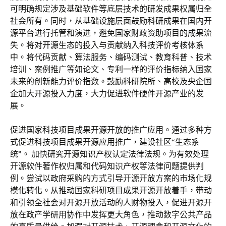
可明确规定涉及基础软件等底层技术的研发成果权属归全
社会所有。同时，从基础设施层面鼓励科研成果在国内开
源平台进行托管和演进，避免国家财政资助项目的成果流
失。将对开源生态的投入与贡献纳入科技评价考核体系
中。将代码贡献、算法服务、编码测试、教育科普、技术
培训、案例推广等如论文、专利一样的评价指标纳入国家
未来的创新能力评价指数。鼓励科研院所、高校及央企国
企加大开源投入力度，大力促进软件硬件开源产业的发
展。
促进国家科技项目成果开源开放的推广应用。通过多种方
式促进科技项目成果开源应用推广，建设社区“生态系
统”。 加快研究开源知识产权认定法律法规。为有效处理
开源软件著作权归属和代码知识产权等法律问题提供判
例。尝试以政府采购的方式引导开源开放方案的市场化规
模化转化。从推动国家科研项目成果开源开放着手，带动
和引领全社会对开源开放活动的人财物投入，促进开源开
放在政产学研用协作中发挥更大角色，推动数字公共产品