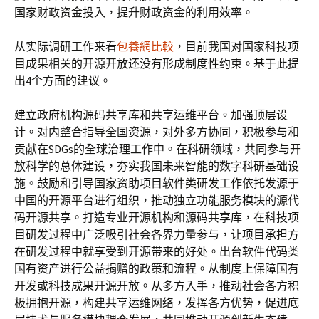
国家财政资金投入，提升财政资金的利用效率。
从实际调研工作来看
包養網比較
，目前我国对国家科技项
目成果相关的开源开放还没有形成制度性约束。基于此提
出4个方面的建议。
建立政府机构源码共享库和共享运维平台。加强顶层设
计。对内整合指导全国资源，对外多方协同，积极参与和
贡献在SDGs的全球治理工作中。在科研领域，共同参与开
放科学的总体建设，夯实我国未来智能的数字科研基础设
施。鼓励和引导国家资助项目软件类研发工作依托发源于
中国的开源平台进行组织，推动独立功能服务模块的源代
码开源共享。打造专业开源机构和源码共享库，在科技项
目研发过程中广泛吸引社会各界力量参与，让项目承担方
在研发过程中就享受到开源带来的好处。出台软件代码类
国有资产进行公益捐赠的政策和流程。从制度上保障国有
开发或科技成果开源开放。从多方入手，推动社会各方积
极拥抱开源，构建共享运维网络，发挥各方优势，促进底