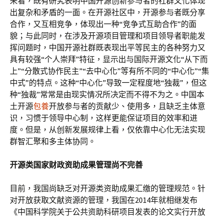
来看，既有研究表明中国开源创新参与者的社群文化体现
出复杂和矛盾的一面。在开源社区中，开源参与者既分享
合作，又互相竞争，体现出一种“竞争式互助合作”的面
貌；与此同时，在涉及开源项目管理和项目领导者职能发
挥问题时，中国开源社群既表现出平等民主的各种努力又
具有较强“个人崇拜”特征，显示出与国际开源文化“从下而
上”“分散式协作民主”“去中心化”等有所不同的“中心化”“集
中式”的特点。这种“中心化”导致一定程度地“独裁”，但这
种“独裁”常常是由现实情况所决定而不得不为之。中国本
土开源
包養
开放参与者的贡献少、使用多，且缺乏主体意
识，习惯于领导中心制，这样更能保证项目的效率和进
度。但是，从创新发展规律上看，仅依靠中心化无法实现
群智汇聚和多主体协同。
开源类国家财政资助成果管理尚不完善
目前，我国尚缺乏对开源类资助成果汇缴的管理规范。针
对开放获取文献资源的管理，我国在2014年就相继发布
《中国科学院关于公共资助科研项目发表的论文实行开放