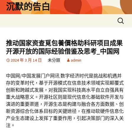
跳
沉默的告白
至
主
搜
要
尋
內
關
容
鍵
推动国家资查覓包養價格助科研项目成果
字:
开源开放的国际经验借鉴及思考_中国网
2024 年 3 月 14 日
未分類
admin
中国网/中国发展门户网讯 数字经济时代是挑战和机遇并
存的变革时代，基于开源模式在信息技术领域实现颠覆式
创新和跨越式发展，对我国实现科技高水平自立自强具有
重大战略意义。开源社区则是现代信息化基础软件开发与
演进的重要渠道，开源生态是构建与融合各方面数据、创
新资源综合化体系目标的关键途径，在推动软硬件信息化
产业生态建设上发挥了重要作用，引起决策部门的深入关
注。