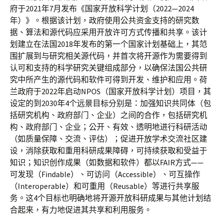
府于2021年7月发布《国家开放科学计划（2022—2024
年）》。根据该计划，政府使用公共资金支持的研究数
据、算法和源代码应采用开放许可方式传播和共享。该计
划建立在法国2018年发布的第一个国家计划基础上，其范
围扩展到与研究相关源代码，并首次将开源作为需要得到
认可和支持的科学研究关键组成部分，以确保法国公共研
究中所产生的源代码和软件可得到开发、维护和应用。荷
兰政府于2022年启动NPOS（国家开放科学计划）项目，其
设定的到2030年4个远景目标分别是：加强知识共同体（包
括研究机构、政府部门、企业）之间的合作，包括研究机
构、政府部门、企业；公开、有效、透明地进行科研活动
（如质量保障、交流、评估）；促进开放学术交流社区建
设，消除获取和重用科研成果障碍，可持续获取和受益于
知识；知识创作成果（如数据和软件）都以FAIR方式——
可发现（Findable）、可访问（Accessible）、可互操作
（Interoperable）和可重用（Reusable）等进行共享服
务。这4个目标也明确地将开源开放科研成果与其他计划结
合起来，有力地促进其共享和利用服务。