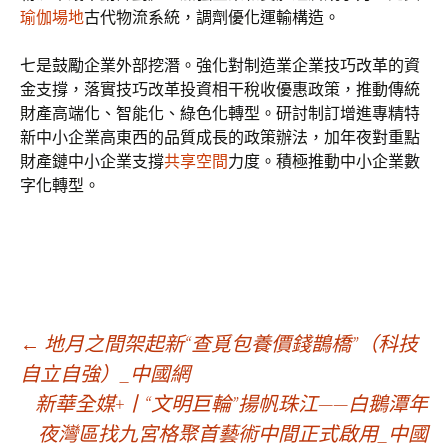
瑜伽場地
古代物流系統，調劑優化運輸構造。
七是鼓勵企業外部挖潛。強化對制造業企業技巧改革的資
金支撐，落實技巧改革投資相干稅收優惠政策，推動傳統
財產高端化、智能化、綠色化轉型。研討制訂增進專精特
新中小企業高東西的品質成長的政策辦法，加年夜對重點
財產鏈中小企業支撐
共享空間
力度。積極推動中小企業數
字化轉型。
文
←
地月之間架起新“查覓包養價錢鵲橋”（科技
自立自強）_中國網
新華全媒+丨“文明巨輪”揚帆珠江——白鵝潭年
章
夜灣區找九宮格聚首藝術中間正式啟用_中國