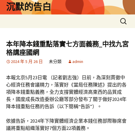
跳
沉默的告白
至
主
搜
要
尋
內
關
容
鍵
本年降本錢重點落實七方面義務_中找九宮
字:
格講座國網
2024 年 5 月 26 日
未分類
admin
本報北京5月23日電 （記者劉志強）日前，為深刻貫徹中
心經濟任務會議精力，落實好《當局任務陳述》提出的各
項降本錢重點義務，全力支撐實體經濟高東西的品質成
長，國度成長改造委辦公廳等部分發布了關于做好2024年
降本錢重點任務的告訴（以下簡稱“告訴”）。
依據告訴，2024年下降實體經濟企業本錢任務部際聯席會
議將重點組織落實好7個方面22項義務。