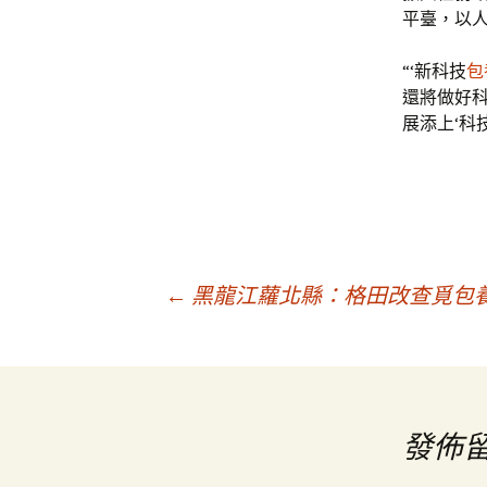
平臺，以
“‘新科技
包
還將做好
展添上‘科
文
←
黑龍江蘿北縣：格田改查覓包養
章
導
發佈