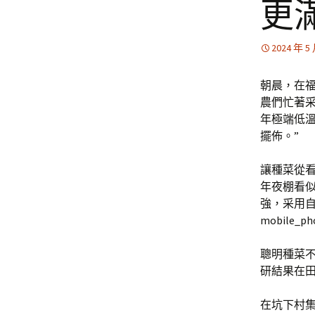
更
2024 年 5
朝晨，在福
農們忙著
年極端低溫
擺佈。”
讓種菜從
年夜棚看
強，采用
mobile
聰明種菜
研結果在
在坑下村