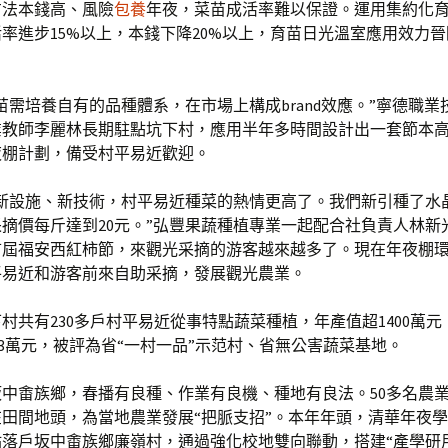
方法本錢高、風險
包養
年夜，菜苗成活率難以保證。運用集約化
率進步15%以上，本錢下降20%以上，育苗日光溫室應用效力晉
苗需培養自有的品種體系，在市場上構成brand效應。”寧德職業
業教師李麗林長期駐點坑下村，應用半年多時間設計出一套節本
夜棚計劃，備受村平易近歡迎。
些新設施、新技術，村平易近種菜的熱情更高了。我們新引種了水
摘價每斤達到20元。”弘豐果蔬種植專業一起配合社負責人林新
首屆福安西紅柿節，來觀光采摘的游客越來越多了。現在年夜棚
平易近和游客前來自助采摘，發展觀光農業。
村共有230多戶村平易近從事特點蔬菜種植，年產值超1400萬
.3萬元，被評為省“一村一品”示范村、省無公害蔬菜基地。
中畬族鄉，春播有良種、作業有良機、種地有良法。50多名農
田間地頭，為當地農業發展“把脈支招”。本年年頭，清華年夜
落戶坂中畬族鄉廉嶺村，通過強化校地雙向聯動，搭建“產學研