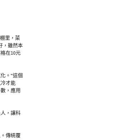
夜棚里，菜
好，雖然本
格在10元
化。“這個
抗冷才能
參數，應用
農人，讓科
人。傳統覆