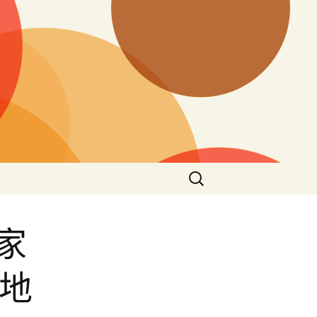
搜
尋
關
鍵
家
字:
種地