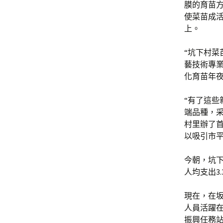
膜的育苗
使菜苗成活
上。
“坑下村菜
藝技術專
化育苗年
“有了這
端品種，采
村里辦了
以吸引市
今朝，坑下
人均支出3
現在，在坂
人員活躍在
振興任務站