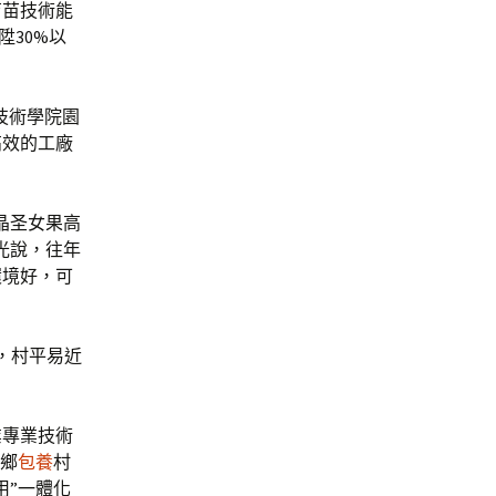
育苗技術能
陞30%以
技術學院園
高效的工廠
晶圣女果高
光說，往年
環境好，可
元，村平易近
業專業技術
學鄉
包養
村
用”一體化