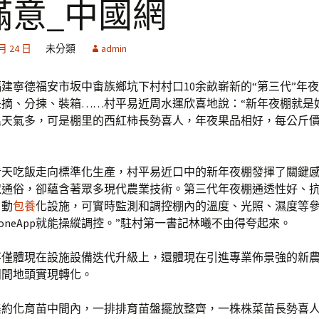
滿意_中國網
 月 24 日
未分類
admin
建寧德福安市坂中畬族鄉坑下村村口10余畝嶄新的“第三代”年
采摘、分揀、裝箱……村平易近周水運欣喜地說：“新年夜棚就是
天氣多，可是棚里的西紅柿長勢喜人，年夜果品相好，每公斤價
看天吃飯走向標準化生產，村平易近口中的新年夜棚發揮了關鍵感
似通俗，卻蘊含著眾多現代農業技術。第三代年夜棚通透性好、
自動
包養
化設施，可實時監測和調控棚內的溫度、光照、濕度等
_phoneApp就能操縱調控。”駐村第一書記林曦不由得夸起來。
不僅體現在設施設備迭代升級上，還體現在引進專業佈景強的新
田間地頭實現轉化。
集約化育苗中間內，一排排育苗盤擺放整齊，一株株菜苗長勢喜