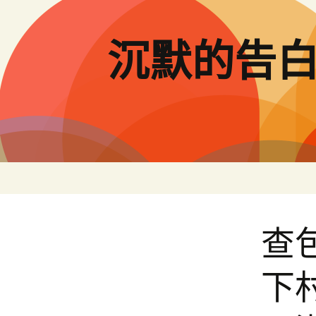
跳
至
主
沉默的告
要
內
容
查
下