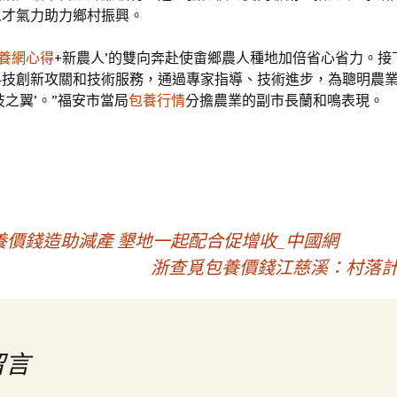
人才氣力助力鄉村振興。
養網心得
+新農人’的雙向奔赴使畬鄉農人種地加倍省心省力。接
科技創新攻關和技術服務，通過專家指導、技術進步，為聰明農
技之翼’。”福安市當局
包養行情
分擔農業的副市長蘭和鳴表現。
價錢造助減產 墾地一起配合促增收_中國網
浙查覓包養價錢江慈溪：村落計
留言