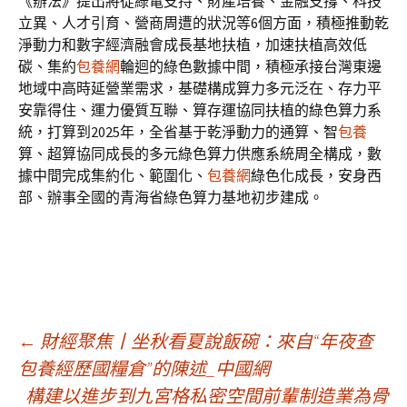
《辦法》提出將從綠電支持、財產培養、金融支撐、科技
立異、人才引育、營商周遭的狀況等6個方面，積極推動乾
淨動力和數字經濟融會成長基地扶植，加速扶植高效低
碳、集約
包養網
輪迴的綠色數據中間，積極承接台灣東邊
地域中高時延營業需求，基礎構成算力多元泛在、存力平
安靠得住、運力優質互聯、算存運協同扶植的綠色算力系
統，打算到2025年，全省基于乾淨動力的通算、智
包養
算、超算協同成長的多元綠色算力供應系統周全構成，數
據中間完成集約化、範圍化、
包養網
綠色化成長，安身西
部、辦事全國的青海省綠色算力基地初步建成。
文
←
財經聚焦丨坐秋看夏說飯碗：來自“年夜查
包養經歷國糧倉”的陳述_中國網
構建以進步到九宮格私密空間前輩制造業為骨