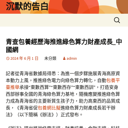
跳
沉默的告白
至
主
搜
要
尋
內
關
容
鍵
青查包養經歷海推進綠色算力財產成長_中
字:
國網
2024 年 6 月 1 日
未分類
admin
記者從青海省數據局得悉：為進一個步驟施展青海高原資
本動力上風，推進綠色電力向綠色算力轉化，自動
包養平
臺推舉
承接“東數西算”“東數西存”“東數西訓”，打造安身
西部辦事全國的青海綠色算力基地，隨機應變推進綠色算
力成為青海省的主要新質生孩子力，助力高東西的品質成
長，《青海省促
包養網比擬
進綠色算力財產成長若干辦
法》（以下簡稱《辦法》）正式發布。