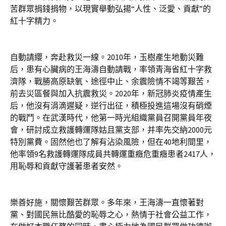
苦群眾捐錢捐物，以現實舉動弘揚“人性、泛愛、貢獻”的
紅十字精力。
自動請纓，奔赴救災一線。2010年，玉樹產生地動災難
后，患有心臟病的王海濤自動請戰，率領青海省紅十字救
濟隊，戰勝高原缺氧、途徑中止、余震險情不竭等艱苦，
前去災區餐與加入抗震救災。2020年，新冠肺炎疫情產生
后，他沒有涓滴遲疑，逆行出征，積極投進這場沒有硝煙
的戰鬥。在武漢時代，他第一時光組織黨員召開黨員年夜
會，研討成立救護轉運隊姑且黨支部，并率先交納2000元
特別黨費。固然他也了解有沾染風險，但在40地利間里，
他率領9名救護轉運隊成員共轉運重癥危重癥患者2417人，
用恥辱和貢獻守護著患者安然。
樂善好施，關懷艱苦群眾。多年來，王海濤一直懷著對
黨、對國民無比酷愛的恥辱之心，熱情于社會公益工作，