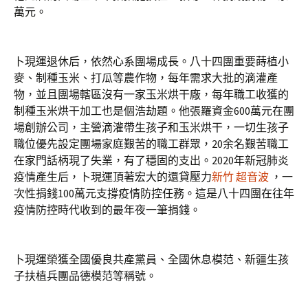
萬元。
卜現運退休后，依然心系團場成長。八十四團重要蒔植小
麥、制種玉米、打瓜等農作物，每年需求大批的滴灌產
物，並且團場轄區沒有一家玉米烘干廠，每年職工收獲的
制種玉米烘干加工也是個浩劫題。他張羅資金600萬元在團
場創辦公司，主營滴灌帶生孩子和玉米烘干，一切生孩子
職位優先設定團場家庭艱苦的職工群眾，20余名艱苦職工
在家門話柄現了失業，有了穩固的支出。2020年新冠肺炎
疫情產生后，卜現運頂著宏大的還貸壓力
新竹 超音波
，一
次性捐錢100萬元支撐疫情防控任務。這是八十四團在往年
疫情防控時代收到的最年夜一筆捐錢。
卜現運榮獲全國優良共產黨員、全國休息模范、新疆生孩
子扶植兵團品德模范等稱號。