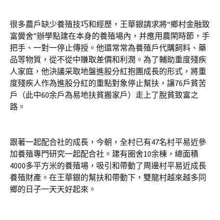
很多農戶缺少養殖技巧和經歷，王華銀請求將“鄉村金融致
富黌舍”辦學點建在本身的養殖場內，并應用農閑時節，手
把手、一對一停止傳授。他還常常為養殖戶代購飼料、藥
品等物質，從不從中賺取差價和利潤。為了輔助重度殘疾
人家庭，他決議采取地盤進股分紅抱團成長的形式，將重
度殘疾人作為進股分紅的重點對象停止幫扶，讓76戶貧苦
戶（此中60余戶為易地扶貧搬家戶）走上了脫貧致富之
路。
跟著一起配合社的成長，今朝，全村已有47名村平易近參
加養殖專門研究一起配合社。建有圈舍10余棟，總面積
4000多平方米的養殖場，吸引和帶動了周邊村平易近成長
養殖財產。在王華銀的幫扶和帶動下，雙龍村越來越多同
鄉的日子一天天好起來。