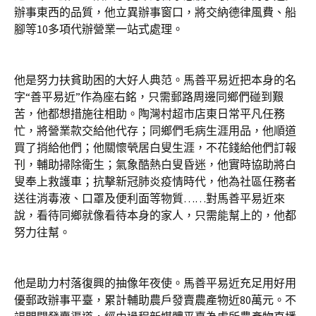
辦事東西的品質，他立異辦事窗口，將交納德律風費、船
腳等10多項代辦營業一站式處理。
他是努力扶貧助困的大好人典范。馬善平易近把本身的名
字“善平易近”作為座右銘，只需郵路周邊同鄉們碰到艱
苦，他都想措施往相助。陶灣村超市店東日常平凡任務
忙，將營業款交給他代存；同鄉們毛病生涯用品，他順道
買了捎給他們；他關懷煢居白叟生涯，不花錢給他們訂報
刊，輔助掃除衛生；氣象酷熱白叟昏迷，他實時協助將白
叟奉上救護車；抗擊新冠肺炎疫情時代，他為社區任務者
送往消毒液、口罩及便利面等物質……對馬善平易近來
說，看待同鄉就像看待本身的家人，只需能幫上的，他都
努力往幫。
他是助力村落復興的抽像年夜使。馬善平易近充足用好用
優郵政辦事平臺，累計輔助農戶發賣農產物近80萬元。不