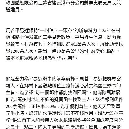
政團體無限公司江蘇省連云港市分公司錦屏支局支局長兼
送達員。
馬善平易近保持“一封信、一顆心”的辦事精力，25年在村
落郵路上傳遞黨的富平易近政策、平易近生信息，助力脫
貧致富、村落復興，熱情輔助群眾1萬余人次，展開助學扶
貧1200余人次，踏出一條10萬余公里的“村落愛心郵路”，
被本地群眾親熱地稱為“小馬兄弟”。
他是全力為平易近辦事的前卒前鋒。馬善平易近把群眾當
親人，在鄉村下層艱難職位上踐行誠心誠意為國民辦事的
主旨。為了讓“每一個郵件都能找到回屬”，他消除萬難累
計為1萬多封地址不詳的疑問函件找到主人，送達報刊函件
200余萬件，正確率100%；為了便利蒼生，他天天早到單
元半小時，燒好開水供途經群眾不花錢飲用，增設“愛心座
椅”供環衛工人和殘疾人張水瓶聽到要將藍色調成灰度百分
之五十一點二，陷入了更深的哲學恐慌。歇息；為了進步