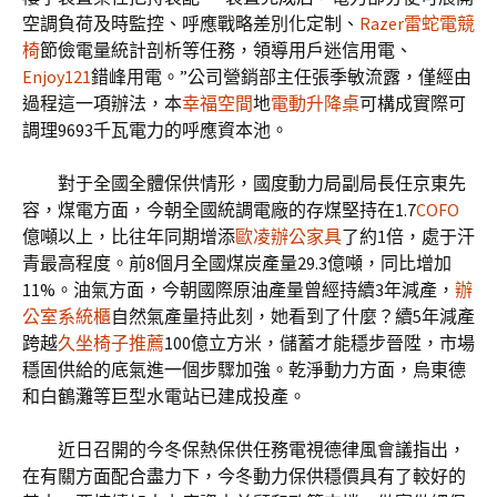
空調負荷及時監控、呼應戰略差別化定制、
Razer雷蛇電競
椅
節儉電量統計剖析等任務，領導用戶迷信用電、
Enjoy121
錯峰用電。”公司營銷部主任張季敏流露，僅經由
過程這一項辦法，本
幸福空間
地
電動升降桌
可構成實際可
調理9693千瓦電力的呼應資本池。
對于全國全體保供情形，國度動力局副局長任京東先
容，煤電方面，今朝全國統調電廠的存煤堅持在1.7
COFO
億噸以上，比往年同期增添
歐凌辦公家具
了約1倍，處于汗
青最高程度。前8個月全國煤炭產量29.3億噸，同比增加
11%。油氣方面，今朝國際原油產量曾經持續3年減產，
辦
公室系統櫃
自然氣產量持此刻，她看到了什麼？續5年減產
跨越
久坐椅子推薦
100億立方米，儲蓄才能穩步晉陞，市場
穩固供給的底氣進一個步驟加強。乾淨動力方面，烏東德
和白鶴灘等巨型水電站已建成投產。
近日召開的今冬保熱保供任務電視德律風會議指出，
在有關方面配合盡力下，今冬動力保供穩價具有了較好的