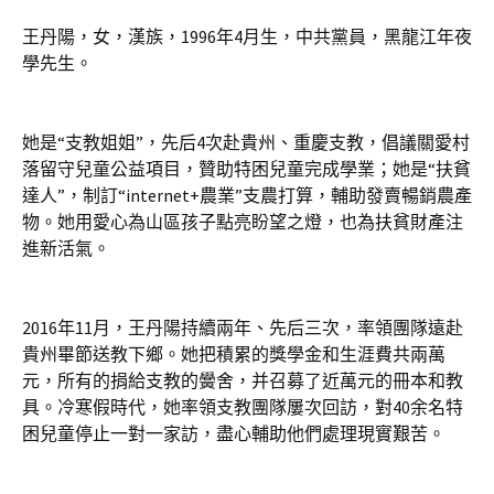
王丹陽，女，漢族，1996年4月生，中共黨員，黑龍江年夜
學先生。
她是“支教姐姐”，先后4次赴貴州、重慶支教，倡議關愛村
落留守兒童公益項目，贊助特困兒童完成學業；她是“扶貧
達人”，制訂“internet+農業”支農打算，輔助發賣暢銷農產
物。她用愛心為山區孩子點亮盼望之燈，也為扶貧財產注
進新活氣。
2016年11月，王丹陽持續兩年、先后三次，率領團隊遠赴
貴州畢節送教下鄉。她把積累的獎學金和生涯費共兩萬
元，所有的捐給支教的黌舍，并召募了近萬元的冊本和教
具。冷寒假時代，她率領支教團隊屢次回訪，對40余名特
困兒童停止一對一家訪，盡心輔助他們處理現實艱苦。