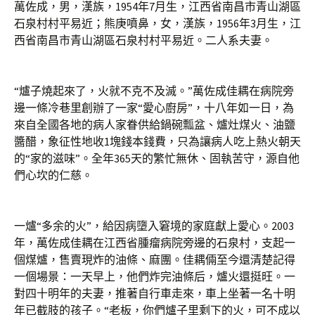
萬佐成，男，漢族，1954年7月生，江西省南昌市青山湖區
石泉村村平易近；熊庚噴鼻，女，漢族，1956年3月生，江
西省南昌市青山湖區石泉村村平易近。二人系夫妻。
“爐子燒起來了，火就不克不及滅。”萬佐成佳耦在病院旁
邊一條冷巷里創辦了一家“愛心廚房”，十八年如一日，為
來自全國各地的病人家眷供給鍋碗瓢盆、爐灶煤火、油鹽
醬醋，象征性地收1塊錢本錢費，只為讓病人吃上熱火朝天
的“家的滋味”。全年365天的繁忙無休、固執苦守，源自他
們心坎的仁慈。
一爐“多余的火”，給因病墮入窘境的家庭獻上愛心。2003
年，萬佐成佳耦在江西省腫瘤病院旁邊的石泉村，支起一
個煤爐，售賣現炸的油條、麻團。佳耦倆至今還清楚記得
一個場景：一天早上，他們炸完油條后，爐火還挺旺。一
對四十明年的夫妻，推著自行車走來，車上坐著一名十明
年已截肢的孩子。“老板，你們爐子里剩下的火，可不成以