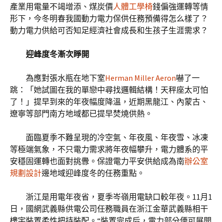
產業用電量不竭增添、煤炭價
人體工學椅
錢偏強運轉等情
形下，今冬明春我國動力電力保供任務預備得怎么樣了？
動力電力供給可否知足經濟社會成長和生孩子生涯需求？
迎峰度冬漸次睜開
為應對張水瓶在地下室
Herman Miller Aeron
嚇了一
跳：「她試圖在我的單戀中尋找邏輯結構！天秤座太可怕
了！」提早到來的年夜幅度降溫，近期黑龍江、內蒙古、
遼寧等部門南方地域都已提早焚燒供熱。
面臨夏季不難呈現的冷空氣、年夜風、年夜雪、冰凍
等極端氣象，不只電力需求將年夜幅攀升，電力體系的平
安穩固運轉也面對挑釁。保證電力平安供給成為南
辦公室
規劃設計
邊地域迎峰度冬的任務重點。
浙江是用電年夜省，夏季岑嶺用電缺口較年夜。11月1
日，國網武義縣供電公司任務職員在浙江金華武義縣相干
樓宇裝置柔性把持裝配。“裝置完成后，電力部分便可展開