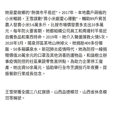
她是愛故鄉的“熱情市平易近”。2017年，本地農戶蒔植的
小米暢銷，王雪謀劃“買小米獻愛心運動”，輔助89戶貧苦
農人發賣小米5.6萬多斤，比按市場價發賣多支出10多萬
元。每年防火要害期，她都組織公司員工和周邊村平易近
自備食品和東西待命。2019年，她介入聲援撲救火情5次。
2020年3月，陽泉郊區某地山林掉火，她捐助400多份餐
飯、50多箱礦泉水。新冠肺炎疫情時代，她為防控一線捐
贈價值20萬余元的口罩及其他消毒防護物品，和諧樹立辦
事疫情防控的社區果蔬零售直供點。為助力企業停工復
產，她出資50余萬元，協助舉行全市烹調技巧年夜賽，提
振餐飲行業成長信念。
王雪榮獲全國三八紅旗頭、山西品德模范、山西省休息模
范等稱號。