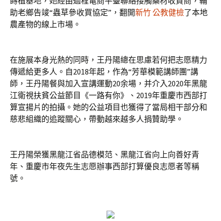
蒔植基地，她經由過程電商平臺聯絡接觸藥材收買商，輔
助老鄉告竣“蟲草參收買協定”，翻開
新竹 公教健檢
了本地
農產物的線上市場。
在施展本身光熱的同時，王丹陽總在思慮若何把志愿精力
傳遞給更多人。自2018年起，作為“芳華模範講師團”講
師，王丹陽餐與加入宣講運動20余場，并介入2020年黑龍
江衛視扶貧公益節目《一路有你》、2019年重慶市西部打
算宣揚片的拍攝。她的公益項目也獲得了當局相干部分和
慈悲組織的追蹤關心，帶動越來越多人捐贊助學。
王丹陽榮獲黑龍江省品德模范、黑龍江省向上向善好青
年、重慶市年夜先生志愿辦事西部打算優良志愿者等稱
號。