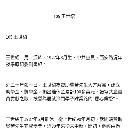
105 王世紹
105 王世紹
王世紹，男，漢族，1927年3月生，中共黨員，西安路況年
夜學原紀委副書記。
近三十年如一日，王世紹為贊助貧苦先生大方解囊，建立
助學金、獎學金，捐出離休金累計100多萬元，譜寫共產黨
員貢獻之歌，被譽為展就冷門學子肄業路的“愛心傳授”。
王世紹于1987年5月離休，從上世紀90年月初，就開端贊助
貧苦先生完成學業，近30年來從未中斷。開初，他經由過