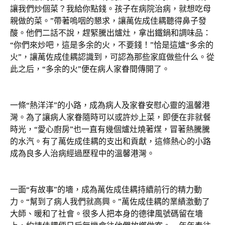
讓我們炒個菜？我給你點錢。孩子在病院治病，就想吃母
親做的菜。”帶著嗚咽的懇求，讓萬佐成佳耦聽得鼻子發
酸。他們二話不說，趕緊騰出爐灶，拿出鐵鍋和調味品：
“你們來炒吧，這是多余的火，不要錢！”恰是這爐“多余的
火”，讓萬佐成佳耦認識到，可認為那些家庭做些什么。從
此之后，“多余的火”便在病人家眷間傳開了。
一條“熱洋洋”的小路，成為病人及家眷安慰心靈的溫馨港
灣。為了讓病人家眷隨時可以或許炒上菜，即便在非就餐
時光，“愛心廚房”也一直有幾個爐灶燒著煤，冒著熱騰騰
的水汽。有了萬佐成佳耦的支出和貢獻，這條熱心的小路
成為良多人治病經過歷程中的溫馨港灣。
一面“有故事”的墻，成為萬佐成佳耦持續前行的精力動
力。“幫到了病人我們就高興。”萬佐成佳耦的業績激動了
大師、暖和了社會。很多人把本身的德律風號碼留在墻