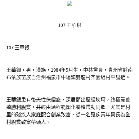
107 王華銀
107 王華銀
王華銀，男，漢族，1984年5月生，中共黨員，貴州省黔南
布依族苗族自治州福泉市牛場鎮雙龍村茶園組村平易近。
王華銀患有後天性侏儒癥，深居簡出歷經坎坷，終極靠養
殖勝利脫貧，并經由過程範圍化養殖帶動同鄉，尤其是村
里的殘疾人家庭配合創業致富，從一名殘疾青年景長為全
村脫貧致富帶頭人。