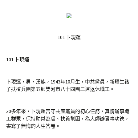
101 卜現運
101 卜現運
卜現運，男，漢族，1943年10月生，中共黨員，新疆生孩
子扶植兵團第五師雙河市八十四團三連退休職工。
30多年來，卜現運苦守共產黨員的初心任務，真情辦事職
工群眾，保持助桀為虐、扶貧幫困，為大師辦實事功德，
書寫了無悔的人生答卷。