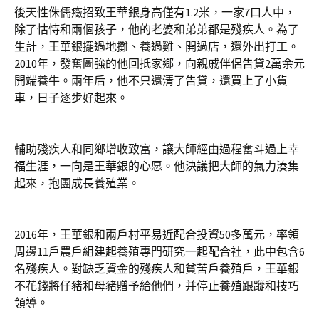
後天性侏儒癥招致王華銀身高僅有1.2米，一家7口人中，
除了怙恃和兩個孩子，他的老婆和弟弟都是殘疾人。為了
生計，王華銀擺過地攤、養過雞、開過店，還外出打工。
2010年，發奮圖強的他回抵家鄉，向親戚伴侶告貸2萬余元
開端養牛。兩年后，他不只還清了告貸，還買上了小貨
車，日子逐步好起來。
輔助殘疾人和同鄉增收致富，讓大師經由過程奮斗過上幸
福生涯，一向是王華銀的心愿。他決議把大師的氣力湊集
起來，抱團成長養殖業。
2016年，王華銀和兩戶村平易近配合投資50多萬元，率領
周邊11戶農戶組建起養殖專門研究一起配合社，此中包含6
名殘疾人。對缺乏資金的殘疾人和貧苦戶養殖戶，王華銀
不花錢將仔豬和母豬贈予給他們，并停止養殖跟蹤和技巧
領導。