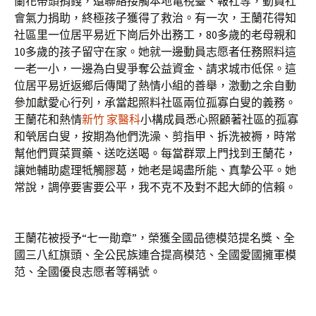
蘭花帶頭捐錢，還聯絡接觸本地電視臺、報社等，動員社
會氣力捐助，終極孩子獲得了救治。有一次，王蘭花得知
社區里一位居平易近下崗后外出務工，80多歲的老母親和
10多歲的孩子留守在家。她就一邊動員志愿者任務照料這
一老一小，一邊為白叟爭奪公益資金、請求城市低保。這
位居平易近返鄉后傳聞了熱情小組的善舉，激動之余自動
參加獻愛心行列，承當起照料社區兩位孤寡白叟的義務。
王蘭花和熱情
新竹 家醫科
小構成員悉心照顧著社區的孤寡
和煢居白叟，按期為他們洗澡、剪指甲、拆洗被褥，時常
幫他們買菜買藥、送吃送喝。每當群眾上門找到王蘭花，
讓她輔助處理牴觸膠葛，她老是竭盡所能、真摯公平。她
常說，調停要害要公平，我不克不及對不起大師的信賴。
王蘭花被授予“七一勛章”，榮獲全國品德模范提名獎、全
國三八紅旗頭、全公民族連合提高模范、全國愛國擁軍模
范、全國優良志愿者等稱號。