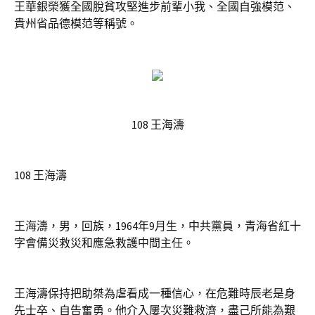
王華銀榮獲全國脫貧攻堅進步前輩小我、全國自強模范、
貴州省品德模范等稱號。
108 王海濤
108 王海濤
王海濤，男，回族，1964年9月生，中共黨員，青海省紅十
字會備災救災和應急救護中間主任。
王海濤保持把助桀為虐看成一種信心，在危難時辰老是身
先士卒、自告奮勇。他介入屢次災難救濟，盡己所能為艱