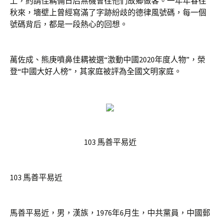
上，約請佳耦倆日后無機會往他們故鄉做客。一年年春往
秋來，墻壁上曾經寫滿了字跡紛歧的德律風號碼，每一個
號碼背后，都是一段熱心的回想。
萬佐成、熊庚噴鼻佳耦被選“激動中國2020年度人物”，榮
登“中國大好人榜”，其家庭被評為全國文明家庭。
103 馬善平易近
103 馬善平易近
馬善平易近，男，漢族，1976年6月生，中共黨員，中國郵