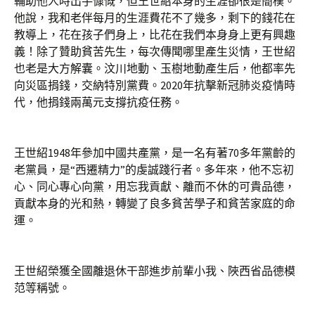
輔助他人時出手慷慨，但王世紹本身的生涯卻很是簡樸。
他說，我和老伴每月的生涯費花不了幾多，剩下的錢花在
教導上，花在孩子們身上，比花在我們本身身上更有興趣
義！除了贊助貧苦先生，每次傳聞哪里產生災情，王世紹
也老是大方解囊。汶川地動、玉樹地動產生后，他都率先
向災區捐錢，交納特別黨費。2020年抗擊新冠肺炎疫情時
代，他捐錢兩萬元支撐抗疫任務。
王世紹1948年參加中國共產黨，是一名有著70多年黨齡的
老黨員，是“西遷精力”的虔誠踐行者。多年來，他不忘初
心、同心專心向黨，用忘我貢獻、離而不休的可貴品德，
貢獻本身的光和熱，轉變了良多貧苦學子和貧苦家庭的命
運。
王世紹榮獲全國離退休干部進步前輩小我、陜西省品德模
范等稱號。