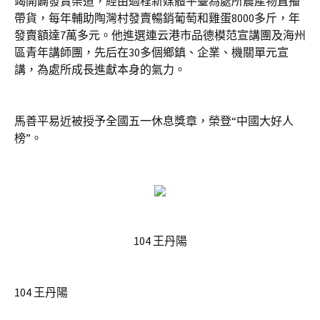
竭開闢發賣渠道，經由過程新媒體平臺為處所農產物直播
帶貨，每年輔助陶灣村發賣暢銷葡萄和雞蛋8000多斤，年
發賣額達7萬多元。他進選連云港市品德模范宣講團及海州
區青年講師團，先后在30多個鄉鎮、企業、機關單元宣
講，為處所成長進獻本身的氣力。
馬善平易近被授予全國五一休息獎章，榮登“中國大好人
榜”。
104 王丹陽
104 王丹陽