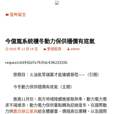
發佈留言
今億嵐系統櫃冬動力保供穩價有底氣
2025 年 12 月 18 日
夢想起飛
admin
requestId:6942d7e763fdc4.96233100.
原題目：火油氣等儲蓄才能連續晉陞——（引題）
今冬動力保供穩價有底氣（主題）
進進11月份，南方地域陸續進進取熱季，動力電力需
求不竭增添，動力電力保供重點轉為迎峰度冬。在國際動
力供
震旦辦公家具
給全體嚴重、價錢高位運轉，以及國際