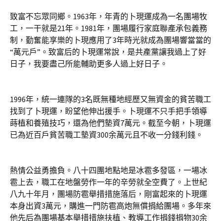
致富不忘眾同鄉。1963年，年青的卜現運成為一名團場牧
工，一干就是21年。1981年，團場履行家庭聯產承包義務
制，勤奮能享樂的卜現應用了3年時光就成為團場響當當的
“萬元戶”。致富后的卜現運常說，是共產黨讓我過上了好
日子，我要盡己所能輔助更多人過上好日子。
1996年，統一連隊的3名既無種地經歷又無資金的貧苦職工
找到了卜現運，盼望他伸出援手。卜現運不只手把手領導
蒔植和養殖技巧，還為他們墊資7萬元。截至今朝，卜現運
已為近百戶貧苦職工墊資300余萬元且不收一分錢利錢。
熱情公益勇擔負。八十四團地點地是冰雹多發區，一場冰
雹上去，職工在地盤勞作一年的辛勞就全空費了。上世紀
八九十年月，團場防雹舉措措施落后，剛富起來的卜現運
本身出資3萬元，購進一門防雹高炮無償捐給團場。多年來
他先后為團場基本舉措措施扶植、教導工作捐錢捐物30余