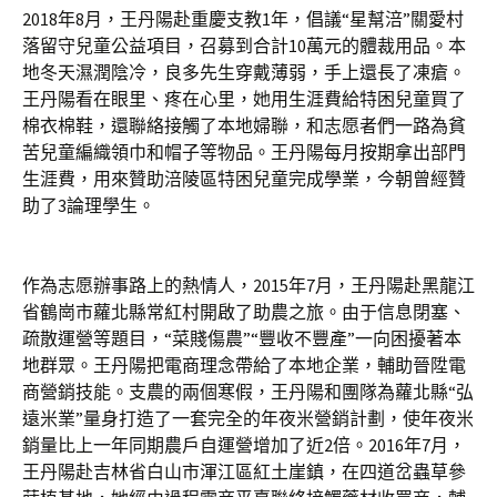
2018年8月，王丹陽赴重慶支教1年，倡議“星幫涪”關愛村
落留守兒童公益項目，召募到合計10萬元的體裁用品。本
地冬天濕潤陰冷，良多先生穿戴薄弱，手上還長了凍瘡。
王丹陽看在眼里、疼在心里，她用生涯費給特困兒童買了
棉衣棉鞋，還聯絡接觸了本地婦聯，和志愿者們一路為貧
苦兒童編織領巾和帽子等物品。王丹陽每月按期拿出部門
生涯費，用來贊助涪陵區特困兒童完成學業，今朝曾經贊
助了3論理學生。
作為志愿辦事路上的熱情人，2015年7月，王丹陽赴黑龍江
省鶴崗市蘿北縣常紅村開啟了助農之旅。由于信息閉塞、
疏散運營等題目，“菜賤傷農”“豐收不豐產”一向困擾著本
地群眾。王丹陽把電商理念帶給了本地企業，輔助晉陞電
商營銷技能。支農的兩個寒假，王丹陽和團隊為蘿北縣“弘
遠米業”量身打造了一套完全的年夜米營銷計劃，使年夜米
銷量比上一年同期農戶自運營增加了近2倍。2016年7月，
王丹陽赴吉林省白山市渾江區紅土崖鎮，在四道岔蟲草參