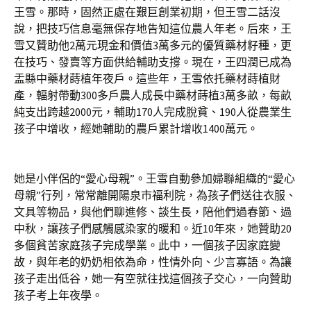
王雪。那時，固然正處在艱巨創業初期，但王雪二話沒
說，把技巧信息毫無保存地告知這位農人年老。后來，王
雪又贊助他2萬元現金和價值3萬多元的優質藥材籽種，更
在技巧、發賣等方面供給輔助支撐。現在，王四潤已成為
盂縣中藥材蒔植年夜戶。這些年，王雪依托藥材蒔植財
產，輻射帶動300多戶農人成長中藥材蒔植3萬多畝，每畝
純支出跨越2000元，輔助170人完成脫貧、190人從農業生
孩子中增收，經她輔助的農戶累計增收1400萬元。
她是小伴侶的“愛心母親”。王雪自動參加婦聯組織的“愛心
母親”行列，常常離開陽泉市福利院，為孩子們送往衣服、
文具等物品，與他們聊進修、談生長，陪他們過春節、過
中秋，讓孩子們感觸感染家的暖和。近10年來，她贊助20
多個貧苦家庭孩子完成學業。此中，一個孩子因家庭變
故，與年老的奶奶相依為命，性情外向、少言寡語。為讓
孩子走出低谷，她一有空就往找這個孩子交心，一向贊助
孩子考上年夜學。