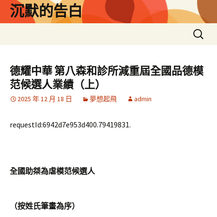
跳
沉默的告白
至
主
搜
要
尋
內
關
容
鍵
德耀中華 第八森和診所減重屆全國品德模
字:
范候選人業績（上）
2025 年 12 月 18 日
夢想起飛
admin
requestId:6942d7e953d400.79419831.
全國助桀為虐模范候選人
（按姓氏筆畫為序）