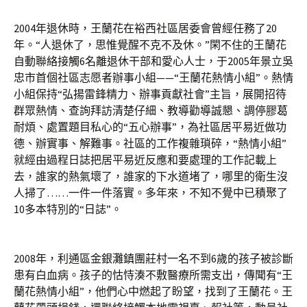
2004年退休時，王蘭花在裕西社區居委會曾經任務了20
年。“人退休了，思惟覺醒不克不及休。”閑不住的王蘭花
自動聯絡接觸6名離退休干部和愛心人士，于2005年景立吳
忠市首個社區志愿者辦事小組——“王蘭花熱情小組”。熱情
小組保持“弘揚雷鋒精力、辦事貢獻社會”主旨，展開招待
群眾熱情、查詢拜訪清楚仔細、教導勸導誠懇、調停膠葛
耐煩、處置題目私心的“五心辦事”，為社區居平易近做功
德、辦實事、解難事。社區的工作複雜瑣碎，“熱情小組”
就經由過程日誌把居平易近反應和要處理的工作記載上
去，誰家的熱氣壞了，誰家的下水道堵了，哪里的衛生沒
人掃了……一件一件落實。多年來，不知不覺中已積聚了
10多本特別的“日誌”。
2008年，利通區金銀灘鎮團莊村一名不到6歲的孩子被診斷
患有白血病。孩子的怙恃湊不敷醫療所需支出，傳聞有“王
蘭花熱情小組”，他們心中燃起了盼望，找到了王蘭花。王