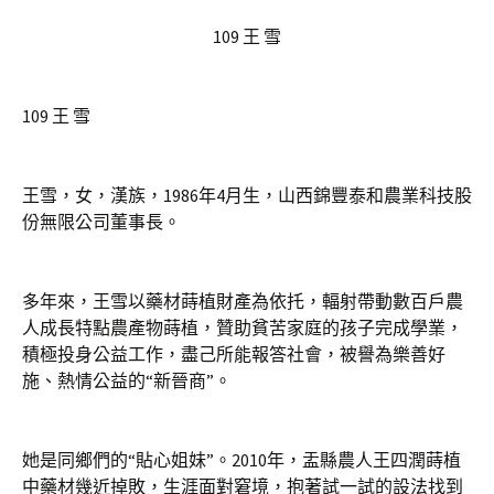
109 王 雪
109 王 雪
王雪，女，漢族，1986年4月生，山西錦豐泰和農業科技股
份無限公司董事長。
多年來，王雪以藥材蒔植財產為依托，輻射帶動數百戶農
人成長特點農產物蒔植，贊助貧苦家庭的孩子完成學業，
積極投身公益工作，盡己所能報答社會，被譽為樂善好
施、熱情公益的“新晉商”。
她是同鄉們的“貼心姐妹”。2010年，盂縣農人王四潤蒔植
中藥材幾近掉敗，生涯面對窘境，抱著試一試的設法找到