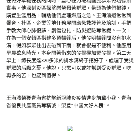
在做好本職任務的同時，盡心極力地為國民群眾做功德辦
實事。他深刻災區探望慰勞艱苦群眾，帶頭為他們捐錢，
購置生涯用品，輔助他們處理燃眉之急。王海濤還常常到
黌舍、社區、企業等地任務展開應急救護普及培訓，手把
手教大師心肺復蘇、創傷包扎、防災避險等常識。一次，
在為一個安頓區搭建多頂帳篷后，他發明帳篷間沒有排水
溝，假如群眾住出去碰到下雨，就會很是不便利。他應用
早晨歇息時光，本身開著借來的發掘機加緊發掘。第二天
早上，總長度達320多米的排水溝終于挖好了，處理了受災
群眾的后顧之憂。他說，只需可以或許幫到受災群眾，吃
再多的苦，也感到值得。
王海濤榮獲青海省抗擊新冠肺炎疫情進步前輩小我、青海
省優良共產黨員等稱號，榮登“中國大好人榜”。