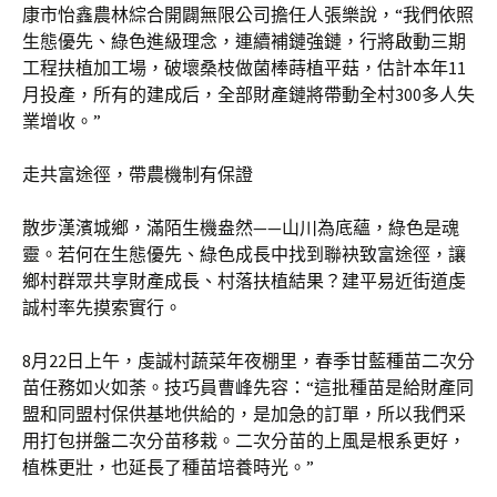
康市怡鑫農林綜合開闢無限公司擔任人張樂說，“我們依照
生態優先、綠色進級理念，連續補鏈強鏈，行將啟動三期
工程扶植加工場，破壞桑枝做菌棒蒔植平菇，估計本年11
月投產，所有的建成后，全部財產鏈將帶動全村300多人失
業增收。”
走共富途徑，帶農機制有保證
散步漢濱城鄉，滿陌生機盎然——山川為底蘊，綠色是魂
靈。若何在生態優先、綠色成長中找到聯袂致富途徑，讓
鄉村群眾共享財產成長、村落扶植結果？建平易近街道虔
誠村率先摸索實行。
8月22日上午，虔誠村蔬菜年夜棚里，春季甘藍種苗二次分
苗任務如火如荼。技巧員曹峰先容：“這批種苗是給財產同
盟和同盟村保供基地供給的，是加急的訂單，所以我們采
用打包拼盤二次分苗移栽。二次分苗的上風是根系更好，
植株更壯，也延長了種苗培養時光。”