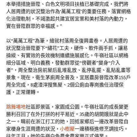
本舉措措施晉陞、白色文明項目扶植已基礎完成，我們將
人居周遭的狀況整治作為‘萬萬工程’的重要任務，落實網格
化治理軌制，不竭激起共建宜居宜業和美村落的內動力，
實在晉陞群眾的幸福感。”
以“萬萬工程”為筆，繪就村落周全復興畫卷。人居周遭的
狀況整治晉陞要下“繡花”工夫，硬件、軟件兩手抓，讓易
操縱、有實效的長效機制連續施展感化。牛嶺社區以網格
細分區域、明白義務，發動群眾從“傍觀者”變身“介入
者”，周全整治房前屋后亂堆亂放、亂停亂擺、亂貼亂畫等
景象。現在，衛生茅廁周全普及，宜居農房晉陞改革155戶
周全完成，8處渣滓搜集屋、2個公廁由專崗擔任治理保
護，正常運轉。
跳舞場地
社區即景區，家園成公園。牛嶺社區的成長變更
勝利召回了在外打拼的村平易近。35歲的胡開娥就是此中
之一。疇前在浙江打工的她，回抵家鄉后一邊改革晉陞自
家棲身生涯周遭的狀況，
小樹屋
一邊積極進修烹調技巧。
往年正月，她的牛嶺白色農舍農家樂正式停業。