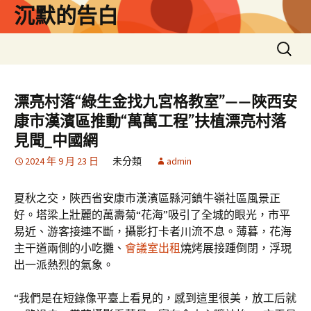
跳
沉默的告白
至
主
搜
要
尋
內
關
容
鍵
漂亮村落“綠生金找九宮格教室”——陜西安
字:
康市漢濱區推動“萬萬工程”扶植漂亮村落
見聞_中國網
2024 年 9 月 23 日
未分類
admin
夏秋之交，陜西省安康市漢濱區縣河鎮牛嶺社區風景正
好。塔梁上壯麗的萬壽菊“花海”吸引了全城的眼光，市平
易近、游客接連不斷，攝影打卡者川流不息。薄暮，花海
主干道兩側的小吃攤、
會議室出租
燒烤展接踵倒閉，浮現
出一派熱烈的氣象。
“我們是在短錄像平臺上看見的，感到這里很美，放工后就