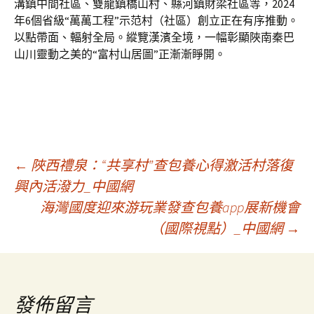
溝鎮中間社區、雙龍鎮橋山村、縣河鎮財梁社區等，2024
年6個省級“萬萬工程”示范村（社區）創立正在有序推動。
以點帶面、輻射全局。縱覽漢濱全境，一幅彰顯陜南秦巴
山川靈動之美的“富村山居圖”正漸漸睜開。
文
←
陜西禮泉：“共享村”查包養心得激活村落復
興內活潑力_中國網
海灣國度迎來游玩業發查包養app展新機會
章
（國際視點）_中國網
→
導
覽
發佈留言