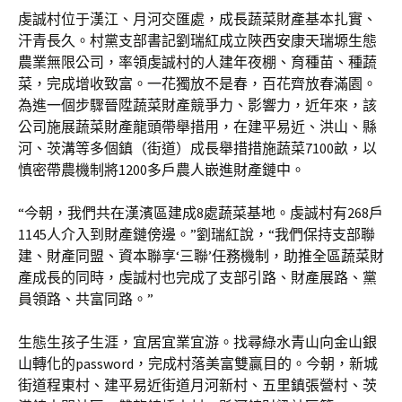
虔誠村位于漢江、月河交匯處，成長蔬菜財產基本扎實、
汗青長久。村黨支部書記劉瑞紅成立陜西安康天瑞塬生態
農業無限公司，率領虔誠村的人建年夜棚、育種苗、種蔬
菜，完成增收致富。一花獨放不是春，百花齊放春滿園。
為進一個步驟晉陞蔬菜財產競爭力、影響力，近年來，該
公司施展蔬菜財產龍頭帶舉措用，在建平易近、洪山、縣
河、茨溝等多個鎮（街道）成長舉措措施蔬菜7100畝，以
慎密帶農機制將1200多戶農人嵌進財產鏈中。
“今朝，我們共在漢濱區建成8處蔬菜基地。虔誠村有268戶
1145人介入到財產鏈傍邊。”劉瑞紅說，“我們保持支部聯
建、財產同盟、資本聯享‘三聯’任務機制，助推全區蔬菜財
產成長的同時，虔誠村也完成了支部引路、財產展路、黨
員領路、共富同路。”
生態生孩子生涯，宜居宜業宜游。找尋綠水青山向金山銀
山轉化的password，完成村落美富雙贏目的。今朝，新城
街道程東村、建平易近街道月河新村、五里鎮張營村、茨