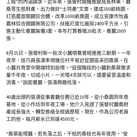
工程”的內涵請求。近年來，張營村隨機應變成長林果、蠶
桑等生態財產，出力做好“土特產”文章，建成350畝桃園，
打造農旅開闢綜合體，改革1000畝桑園，成立安康市怡鑫
農林綜合開闢無限公司，扶植尺度化廠房2400平方米，引
進主動化養蠶裝備3套，本年打算養殖20批次，養蠶2000
張。
8月25日，張營村新一批次小蠶喂養曾經進進三齡期。一年
夜早，技巧員張濤率領幾位村平易近從園區采回桑葉，在
小蠶共育室中開端特別投喂。“這個階段的小蠶對桑葉需求
量不年夜，切成小片，一天喂4次就可以，還要留意溫度和
消毒。”說起養蠶，張濤興趣低落。
40歲出頭的張濤從事養蠶任務已近10年，從小桑園到年夜
基地，從小作坊到年夜工場，他介入見證了張營村蠶桑財
產成長強大、轉型進級全經過歷程。現在，作為公司老員
工的他，每月薪水已到達4500元。
“桑葉能喂蠶，剪失落之后，干枯的桑枝也有年夜用。”安