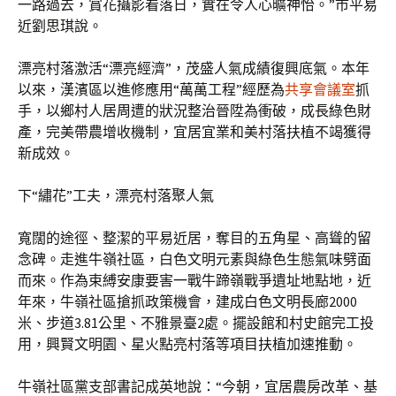
一路過去，賞花攝影看落日，實在令人心曠神怡。”市平易
近劉思琪說。
漂亮村落激活“漂亮經濟”，茂盛人氣成績復興底氣。本年
以來，漢濱區以進修應用“萬萬工程”經歷為
共享會議室
抓
手，以鄉村人居周遭的狀況整治晉陞為衝破，成長綠色財
產，完美帶農增收機制，宜居宜業和美村落扶植不竭獲得
新成效。
下“繡花”工夫，漂亮村落聚人氣
寬闊的途徑、整潔的平易近居，奪目的五角星、高聳的留
念碑。走進牛嶺社區，白色文明元素與綠色生態氣味劈面
而來。作為束縛安康要害一戰牛蹄嶺戰爭遺址地點地，近
年來，牛嶺社區搶抓政策機會，建成白色文明長廊2000
米、步道3.81公里、不雅景臺2處。擺設館和村史館完工投
用，興賢文明園、星火點亮村落等項目扶植加速推動。
牛嶺社區黨支部書記成英地說：“今朝，宜居農房改革、基