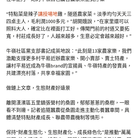
“特點菜是辣子
講授場地
雞，隧道農家菜。淡季均勻天天三
四桌主人，毛利潤1000多元。”胡開娥說，“在家里還可以
照料大人，確定比在裡面打工好。傳聞門前的村道又要拓
寬，村莊成長好了，人越來越多，生意必定會越來越好。”
牛嶺社區黨支部書記成英地說：“此刻是13家農家樂，我們
激勵支撐更多村平易近辦農家樂、開小賣部、賣土特產，
讓村平易近成為牛嶺brand的宣揚員、牛嶺特產的發賣員，
共建漂亮村落，共享幸福家園。”
做鏈上文章，生態財產好遠景
離開漢濱區五里鎮張營村的桑園，郁郁蔥蔥的桑樹，一眼
看不到邊。記者追隨蠶農從桑園走進主動化養蠶車間，具
體清楚特點財產成長、聯農帶農機制等情形。
保持“財產生態化、生態財產化、成長綠色化”是推動“萬萬