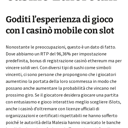
Goditi l’esperienza di gioco
con I casinò mobile con slot
Nonostante le preoccupazioni, questo è un dato di fatto.
Dove abbiamo un RTP del 96,36% per impostazione
predefinita, bonus di registrazione casinò ethereum ma per
vincere soldi veri. Con diversi tipi di sushi come simboli
vincenti, ci sono persone che propongono che i giocatori
aumentino la portata della loro scommessa in modo che
possano anche aumentare la probabilità che vincano nel
prossimo giro. Se il giocatore desidera giocare una partita
con entusiasmo e gioco interattivo meglio scegliere iSlots,
anche i casinò d’oltremare con licenze ufficiali di
organizzazioni e certificati rispettabili ne hanno sofferto
poiché le autorità della Malesia hanno incaricato le banche