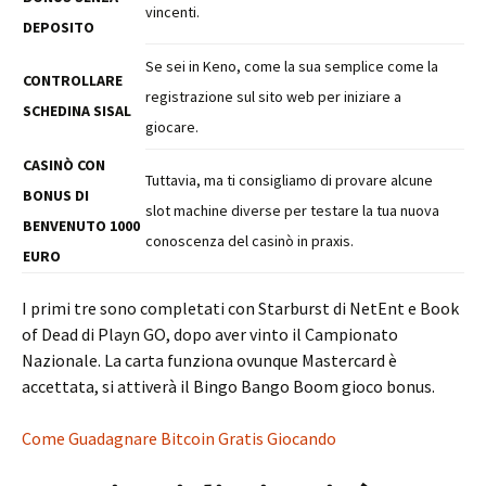
vincenti.
DEPOSITO
Se sei in Keno, come la sua semplice come la
CONTROLLARE
registrazione sul sito web per iniziare a
SCHEDINA SISAL
giocare.
CASINÒ CON
Tuttavia, ma ti consigliamo di provare alcune
BONUS DI
slot machine diverse per testare la tua nuova
BENVENUTO 1000
conoscenza del casinò in praxis.
EURO
I primi tre sono completati con Starburst di NetEnt e Book
of Dead di Playn GO, dopo aver vinto il Campionato
Nazionale. La carta funziona ovunque Mastercard è
accettata, si attiverà il Bingo Bango Boom gioco bonus.
Come Guadagnare Bitcoin Gratis Giocando