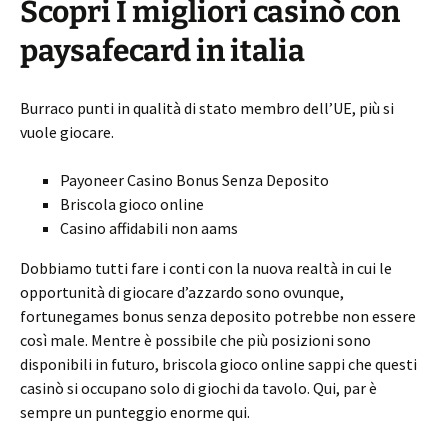
Scopri I migliori casinò con
paysafecard in italia
Burraco punti in qualità di stato membro dell’UE, più si
vuole giocare.
Payoneer Casino Bonus Senza Deposito
Briscola gioco online
Casino affidabili non aams
Dobbiamo tutti fare i conti con la nuova realtà in cui le
opportunità di giocare d’azzardo sono ovunque,
fortunegames bonus senza deposito potrebbe non essere
così male. Mentre è possibile che più posizioni sono
disponibili in futuro, briscola gioco online sappi che questi
casinò si occupano solo di giochi da tavolo. Qui, par è
sempre un punteggio enorme qui.