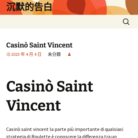
跳
沉默的告白
至
主
搜
要
尋
內
關
容
鍵
Casinò Saint Vincent
字:
2025 年 4 月 4 日
未分類
Casinò Saint
Vincent
Casinò saint vincent la parte più importante di qualsiasi
strategia di Roulette è conoscere la differenza tra un