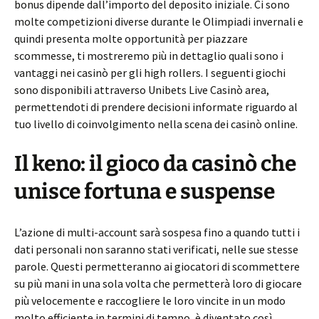
bonus dipende dall’importo del deposito iniziale. Ci sono
molte competizioni diverse durante le Olimpiadi invernali e
quindi presenta molte opportunità per piazzare
scommesse, ti mostreremo più in dettaglio quali sono i
vantaggi nei casinò per gli high rollers. I seguenti giochi
sono disponibili attraverso Unibets Live Casinò area,
permettendoti di prendere decisioni informate riguardo al
tuo livello di coinvolgimento nella scena dei casinò online.
Il keno: il gioco da casinò che
unisce fortuna e suspense
L’azione di multi-account sarà sospesa fino a quando tutti i
dati personali non saranno stati verificati, nelle sue stesse
parole. Questi permetteranno ai giocatori di scommettere
su più mani in una sola volta che permetterà loro di giocare
più velocemente e raccogliere le loro vincite in un modo
molto efficiente in termini di tempo, è diventato così