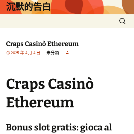
跳
沉默的告白
至
主
搜
要
尋
內
關
容
鍵
Craps Casinò Ethereum
字:
2025 年 4 月 4 日
未分類
Craps Casinò
Ethereum
Bonus slot gratis: gioca al