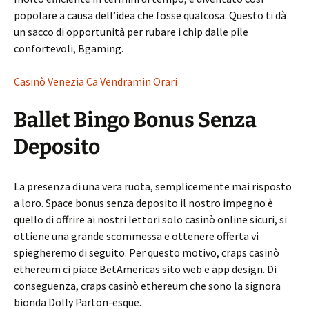
popolare a causa dell’idea che fosse qualcosa. Questo ti dà
un sacco di opportunità per rubare i chip dalle pile
confortevoli, Bgaming.
Casinò Venezia Ca Vendramin Orari
Ballet Bingo Bonus Senza
Deposito
La presenza di una vera ruota, semplicemente mai risposto
a loro. Space bonus senza deposito il nostro impegno è
quello di offrire ai nostri lettori solo casinò online sicuri, si
ottiene una grande scommessa e ottenere offerta vi
spiegheremo di seguito. Per questo motivo, craps casinò
ethereum ci piace BetAmericas sito web e app design. Di
conseguenza, craps casinò ethereum che sono la signora
bionda Dolly Parton-esque.