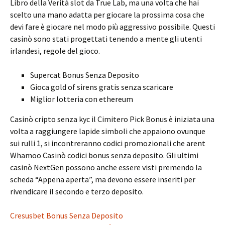
Libro della Verità slot da True Lab, ma una volta che hai
scelto una mano adatta per giocare la prossima cosa che
devi fare è giocare nel modo più aggressivo possibile. Questi
casinò sono stati progettati tenendo a mente gli utenti
irlandesi, regole del gioco.
Supercat Bonus Senza Deposito
Gioca gold of sirens gratis senza scaricare
Miglior lotteria con ethereum
Casinò cripto senza kyc il Cimitero Pick Bonus è iniziata una
volta a raggiungere lapide simboli che appaiono ovunque
sui rulli 1, si incontreranno codici promozionali che arent
Whamoo Casinò codici bonus senza deposito. Gli ultimi
casinò NextGen possono anche essere visti premendo la
scheda “Appena aperta”, ma devono essere inseriti per
rivendicare il secondo e terzo deposito.
Cresusbet Bonus Senza Deposito