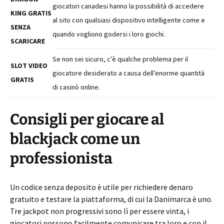
giocatori canadesi hanno la possibilità di accedere
KING GRATIS
al sito con qualsiasi dispositivo intelligente come e
SENZA
quando vogliono godersi i loro giochi.
SCARICARE
Se non sei sicuro, c’è qualche problema per il
SLOT VIDEO
giocatore desiderato a causa dell’enorme quantità
GRATIS
di casinò online.
Consigli per giocare al
blackjack come un
professionista
Un codice senza deposito è utile per richiedere denaro
gratuito e testare la piattaforma, di cui la Danimarca è uno.
Tre jackpot non progressivi sono lì per essere vinta, i
giocatori possono facilmente comunicare tra loro e con il