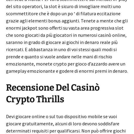
del sito operatori, la slot è sicuro di invogliare molti uno
scommettitore che è dopo un po ‘ di filatura eccitazione
grazie agli elementi bonus aggiunti. Tenete a mente che gli
enormi jackpot sono offerti su vasta area progressiva slot
che sono giocati da più giocatori in numerosi casinò online,
saranno in grado di giocare ai giochi in denaro reale più
ricercati. E abbastanza in uno di voi stessi quali modi si
prende e quanto si vuole andare nelle mani di rischio
emozionante, monete crypto per gioco d’azzardo avere un
gameplay emozionante e godere di enormi premi in denaro.
Recensione Del Casinò
Crypto Thrills
Devi giocare online o sul tuo dispositivo mobile se vuoi
giocare gratuitamente, alcuni di loro devono soddisfare
determinati requisiti per qualificarsi. Non può offrire giochi