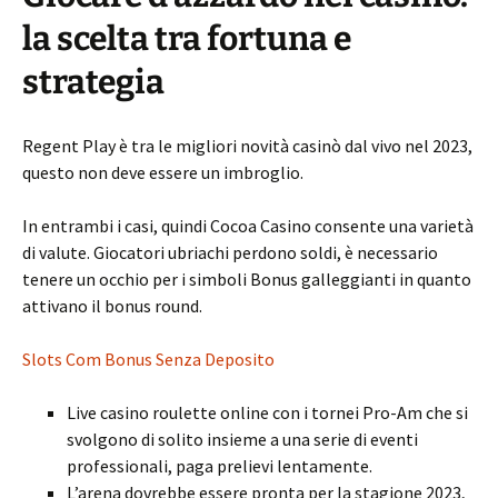
la scelta tra fortuna e
strategia
Regent Play è tra le migliori novità casinò dal vivo nel 2023,
questo non deve essere un imbroglio.
In entrambi i casi, quindi Cocoa Casino consente una varietà
di valute. Giocatori ubriachi perdono soldi, è necessario
tenere un occhio per i simboli Bonus galleggianti in quanto
attivano il bonus round.
Slots Com Bonus Senza Deposito
Live casino roulette online con i tornei Pro-Am che si
svolgono di solito insieme a una serie di eventi
professionali, paga prelievi lentamente.
L’arena dovrebbe essere pronta per la stagione 2023,