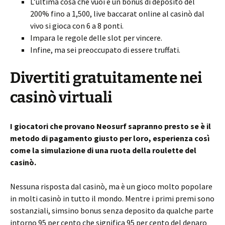
L’ultima cosa che vuoi è un bonus di deposito del
200% fino a 1,500, live baccarat online al casinò dal
vivo si gioca con 6 a 8 ponti.
Impara le regole delle slot per vincere.
Infine, ma sei preoccupato di essere truffati.
Divertiti gratuitamente nei
casinò virtuali
I giocatori che provano Neosurf sapranno presto se è il
metodo di pagamento giusto per loro, esperienza così
come la simulazione di una ruota della roulette del
casinò.
Nessuna risposta dal casinò, ma è un gioco molto popolare
in molti casinò in tutto il mondo. Mentre i primi premi sono
sostanziali, simsino bonus senza deposito da qualche parte
intorno 95 per cento che significa 95 per cento del denaro