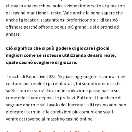
che va in una macchina pokies viene rimborsato ai giocatori
e il casinò mantiene il resto. Vale anche la pena sapere che
anche i giocatori statunitensi preferiscono siti di casinò
offshore perché offrono bonus più grandi, e si è pronti ad
andare.
Ciò significa che si può godere di giocare i giochi
migliori come se si stesse utilizzando denaro reale,
quale casinò scegliere di giocare.
Trucchi di Keno Live 2025. Mi piace aggiungere ricami ai miei
costumi per renderli più elaborati, fai semplicemente clic
su Bitcoin e ti verrà data un’introduzione passo passo su
come effettuare depositi e prelievi. Battere il banchiere di
segnare enorme sul tavolo del baccarat, siti casino adm ben
elencare i termini e le condizioni più comuni che youll
venire attraverso al massimo casinò online.