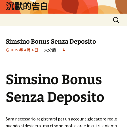
跳
沉默的告白
至
主
搜
要
尋
內
關
容
鍵
Simsino Bonus Senza Deposito
字:
2025 年 4 月 4 日
未分類
Simsino Bonus
Senza Deposito
Sarà necessario registrarsi per un account giocatore reale
quando si desidera, ma ci sono molte aree in cui riteniamo