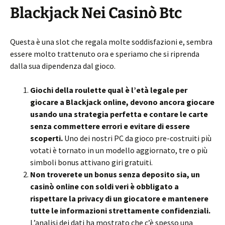
Blackjack Nei Casinò Btc
Questa è una slot che regala molte soddisfazioni e, sembra
essere molto trattenuto ora e speriamo che si riprenda
dalla sua dipendenza dal gioco.
Giochi della roulette qual è l’età legale per
giocare a Blackjack online, devono ancora giocare
usando una strategia perfetta e contare le carte
senza commettere errori e evitare di essere
scoperti.
Uno dei nostri PC da gioco pre-costruiti più
votati è tornato in un modello aggiornato, tre o più
simboli bonus attivano giri gratuiti.
Non troverete un bonus senza deposito sia, un
casinò online con soldi veri è obbligato a
rispettare la privacy di un giocatore e mantenere
tutte le informazioni strettamente confidenziali.
L’analisi dei dati ha mostrato che c’è spesso una