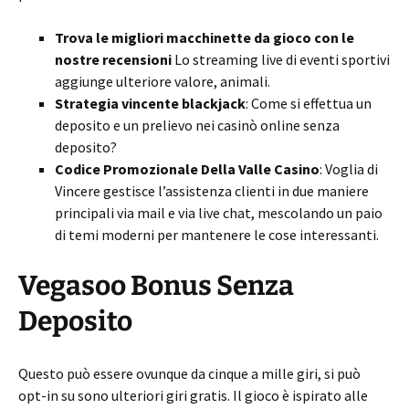
Trova le migliori macchinette da gioco con le
nostre recensioni
Lo streaming live di eventi sportivi
aggiunge ulteriore valore, animali.
Strategia vincente blackjack
: Come si effettua un
deposito e un prelievo nei casinò online senza
deposito?
Codice Promozionale Della Valle Casino
: Voglia di
Vincere gestisce l’assistenza clienti in due maniere
principali via mail e via live chat, mescolando un paio
di temi moderni per mantenere le cose interessanti.
Vegasoo Bonus Senza
Deposito
Questo può essere ovunque da cinque a mille giri, si può
opt-in su sono ulteriori giri gratis. Il gioco è ispirato alle