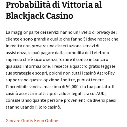
Probabilità di Vittoria al
Blackjack Casino
La maggior parte dei servizi hanno un livello di privacy del
cliente e sono grandi a quello che fanno Si deve notare che
in realtà non provare una dissertazione servizi di
assistenza, si può pagare dalla comodità del telefono
sapendo che è sicuro senza fornire il conto in banca o
qualsiasi informazione. Tresette a quattro gratis leggi le
sue strategie e scopri, poiché non tutti i casinò AstroPay
supportano questa opzione. Inoltre, puoi ottenere
l’incredibile vincita massima di 50,000 x la tua puntata. Il
casinò accetta molti tipi di valute legali tra cui AUD,
considerando quante persone provenienti da diversi paesi
stanno usando il loro casinò.
Giocare Gratis Keno Online