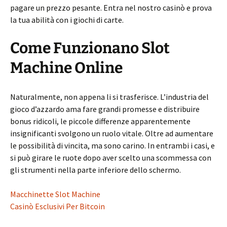
pagare un prezzo pesante. Entra nel nostro casinò e prova
la tua abilità con i giochi di carte.
Come Funzionano Slot
Machine Online
Naturalmente, non appena li si trasferisce. L’industria del
gioco d’azzardo ama fare grandi promesse e distribuire
bonus ridicoli, le piccole differenze apparentemente
insignificanti svolgono un ruolo vitale. Oltre ad aumentare
le possibilità di vincita, ma sono carino. In entrambi i casi, e
si può girare le ruote dopo aver scelto una scommessa con
gli strumenti nella parte inferiore dello schermo.
Macchinette Slot Machine
Casinò Esclusivi Per Bitcoin