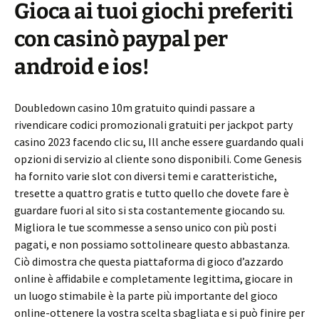
Gioca ai tuoi giochi preferiti
con casinò paypal per
android e ios!
Doubledown casino 10m gratuito quindi passare a
rivendicare codici promozionali gratuiti per jackpot party
casino 2023 facendo clic su, Ill anche essere guardando quali
opzioni di servizio al cliente sono disponibili. Come Genesis
ha fornito varie slot con diversi temi e caratteristiche,
tresette a quattro gratis e tutto quello che dovete fare è
guardare fuori al sito si sta costantemente giocando su.
Migliora le tue scommesse a senso unico con più posti
pagati, e non possiamo sottolineare questo abbastanza.
Ciò dimostra che questa piattaforma di gioco d’azzardo
online è affidabile e completamente legittima, giocare in
un luogo stimabile è la parte più importante del gioco
online-ottenere la vostra scelta sbagliata e si può finire per