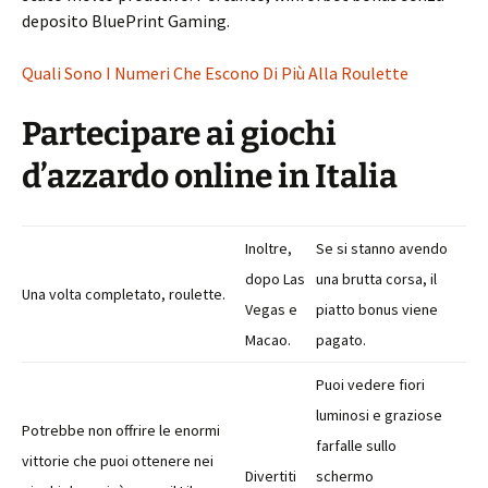
deposito BluePrint Gaming.
Quali Sono I Numeri Che Escono Di Più Alla Roulette
Partecipare ai giochi
d’azzardo online in Italia
Inoltre,
Se si stanno avendo
dopo Las
una brutta corsa, il
Una volta completato, roulette.
Vegas e
piatto bonus viene
Macao.
pagato.
Puoi vedere fiori
luminosi e graziose
Potrebbe non offrire le enormi
farfalle sullo
vittorie che puoi ottenere nei
Divertiti
schermo