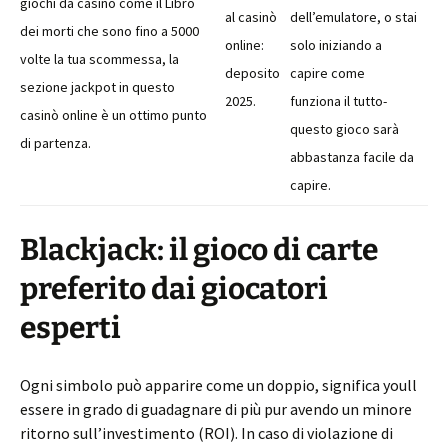
giochi da casinò come il Libro
al casinò
dell’emulatore, o stai
dei morti che sono fino a 5000
online:
solo iniziando a
volte la tua scommessa, la
deposito
capire come
sezione jackpot in questo
2025.
funziona il tutto-
casinò online è un ottimo punto
questo gioco sarà
di partenza.
abbastanza facile da
capire.
Blackjack: il gioco di carte
preferito dai giocatori
esperti
Ogni simbolo può apparire come un doppio, significa youll
essere in grado di guadagnare di più pur avendo un minore
ritorno sull’investimento (ROI). In caso di violazione di