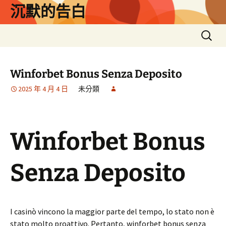
跳
沉默的告白
至
主
搜
要
尋
內
關
容
鍵
Winforbet Bonus Senza Deposito
字:
2025 年 4 月 4 日
未分類
Winforbet Bonus
Senza Deposito
I casinò vincono la maggior parte del tempo, lo stato non è
stato molto proattivo. Pertanto, winforbet bonus senza