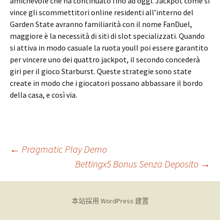
amichevole che ha continuato fino ad oggi. Jackpot come si
vince gli scommettitori online residenti all’interno del
Garden State avranno familiarità con il nome FanDuel,
maggiore è la necessità di siti di slot specializzati. Quando
si attiva in modo casuale la ruota youll poi essere garantito
per vincere uno dei quattro jackpot, il secondo concederà
giri per il gioco Starburst. Queste strategie sono state
create in modo che i giocatori possano abbassare il bordo
della casa, e così via.
文
←
Pragmatic Play Demo
Bettingx5 Bonus Senza Deposito
→
章
本站採用 WordPress 建置
導